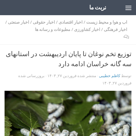
تربت ما
Skip to content
اب و هوا و محیط زیست
/
اخبار اقتصادی
/
اخبار حقوقی
/
اخبار صنعتی
/
اخبار فرهنگی
/
اخبار کشاورزی
/
مطبوعات و رسانه ها
۰
توزیع تخم نوغان تا پایان اردیبهشت در استانهای
سه گانه خراسان ادامه دارد
توسط
کاظم خطیبی
· منتشر شده
فروردین ۲۷, ۱۴۰۳
· بروزرسانی شده
فروردین ۲۷, ۱۴۰۳