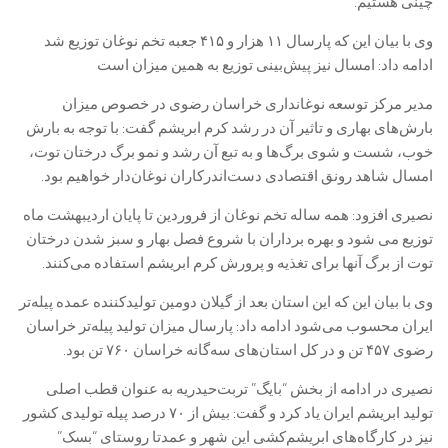
چینی هستیم.
وی با بیان این که پارسال ۱۱ هزار و ۴۱۵ جعبه تخم نوغان توزیع شد
ادامه داد: امسال نیز پیش‌بینی توزیع به همین میزان است
مدیر مرکز توسعه نوغانداری خراسان رضوی در خصوص میزان
بارش‌های بهاری و تاثیر آن در رشد کرم ابریشم گفت: با توجه به بارش
خوب، شست و شوی برگ‌ها و به تبع آن رشد و نمو برگ درختان توت،
امسال شاهد رونق اقتصادی دست‌اندرکاران نوغان‌دار خواهیم بود.
نصیری افزود: همه ساله تخم نوغان از فروردین تا پایان اردیبهشت ماه
توزیع می شود و بهره برداران با شروع فصل بهار و سبز شدن درختان
توت از برگ آنها برای تغذیه و پرورش کرم ابریشم استفاده می‌کنند.
وی با بیان این که این استان بعد از گیلان دومین تولیدکننده عمده پیله‌تر
ایران محسوب می‌شود ادامه داد: پارسال میزان تولید پیله‌تر خراسان
رضوی ۴۵۷ تن و در کل استان‌های سه‌گانه خراسان ۷۶۰ تن بود.
نصیری در ادامه از بخش “بایگ” تربت‌حیدریه به عنوان قطب اصلی
تولید ابریشم ایران یاد کرد و گفت: بیش از ۷۰ درصد پیله‌ تولیدی کشور
نیز در کارگاه‌های ابریشم‌کشی این شهر و عمدتا روستای “بسک”