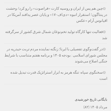
چین هم پس از ایران و روسیه کارت «فراصوت» را رو کرد/ وحشت
در پنتاگون؛ استقرار انبوه «دی‌اف‑۱۷» و پایان عصر پدافند آمریکا در
اقیانوس آرام +عکس
فعالیت تنها کارگاه تولید تخم‌نوغان شمال شرق کشور از سرگرفته
شد
در گفت‌وگوی تفصیلی با ایرنا؛ زنگنه نماینده مردم تربت حیدریه در
مجلس شورای اسلامی : بودجه ۱۴۰۵ و برنامه هفتم متناسب با شرایط
جنگی اصلاح می‌شوند
سخنگوی سپاه: تنگه هرمز به ابزار استراتژیک قدرت تبدیل شده
است
بایگانی تاریخ خورشیدی
مرداد ۱۴۰۵
(۸۲)