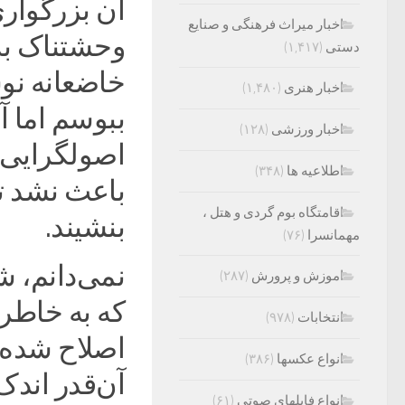
آن بزرگواری
اخبار میراث فرهنگی و صنایع
وحشتناک به
دستی
(۱,۴۱۷)
خاضعانه نو
اخبار هنری
(۱,۴۸۰)
ببوسم اما 
اخبار ورزشی
(۱۲۸)
اصولگرایی 
اطلاعیه ها
(۳۴۸)
باعث نشد ت
اقامتگاه بوم گردی و هتل ،
بنشیند.
مهمانسرا
(۷۶)
نمی‌دانم، 
اموزش و پرورش
(۲۸۷)
که به خاطر ن
انتخابات
(۹۷۸)
اصلاح شده ب
انواع عکسها
(۳۸۶)
آن‌قدر اندک
انواع فایلهای صوتی
(۶۱)