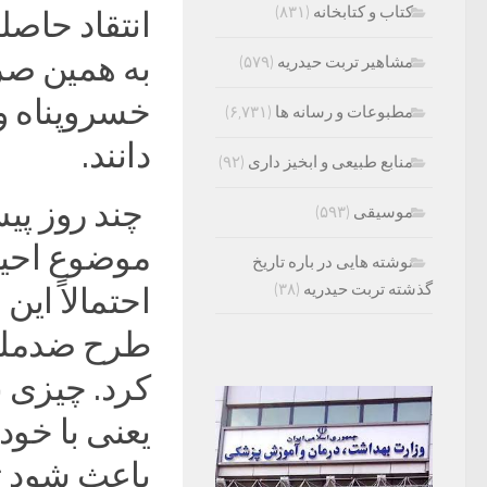
کتاب و کتابخانه
(۸۳۱)
انتقاد حاصل
به همین صر
مشاهیر تربت حیدریه
(۵۷۹)
خسروپناه و 
مطبوعات و رسانه ها
(۶,۷۳۱)
دانند.
منابع طبیعی و ابخیز داری
(۹۲)
چند روز پی
موسیقی
(۵۹۳)
موضوع احیا
نوشته هایی در باره تاریخ
گذشته تربت حیدریه
(۳۸)
احتمالاً این
طرح ضدملی 
کرد. چیزی ن
یعنی با خود
باعث شود ت