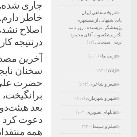
جاری شده. 
تاریخ شفاهی ایران
خاطر دارم. 
یادداشتهایی از همشهری
اصلاح نشده،
پژوهشگر، نویسنده ، روز نامه
نگار پیشکسوت آقای محمود
درنتیجه کار
تربتی سنجابی
(۱۲)
آخرین مصداق
تربت ما
(۱,۰۱۶)
سخنان نابجا
زنان
(۸۲۰)
حضرت علی(ع
شعر و شاعری
(۶۲۳)
برانگیخت، نه
شهر و شهرداری
(۸۱۷)
بعد هیئت‌دو
فایلهای تصویری
(۱۰۴)
دعوت کرد و
فیلم و سینما
(۳۳۰)
همه منتقدا