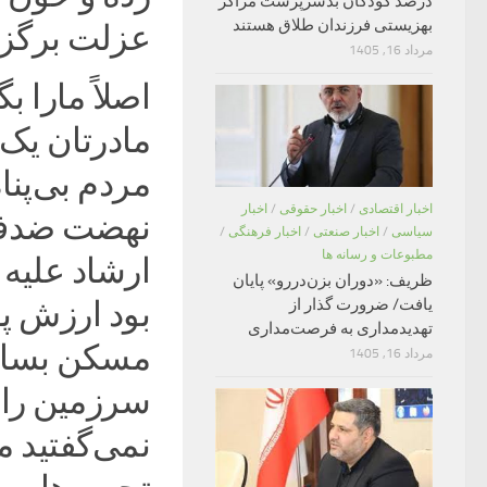
درصد کودکان بدسرپرست مراکز
بهزیستی فرزندان طلاق هستند
عزلت برگزی
مرداد 16, 1405
اصلاً مارا ب
مادرتان یک‌
مردم بی‌پناه
اخبار اقتصادی
/
اخبار حقوقی
/
اخبار
نهضت ضدفسا
سیاسی
/
اخبار صنعتی
/
اخبار فرهنگی
/
مطبوعات و رسانه ها
ارشاد علیه 
ظریف: «دوران بزن‌دررو» پایان
یافت/ ضرورت گذار از
بود ارزش پول
تهدیدمداری به فرصت‌مداری
مسکن بسازید
مرداد 16, 1405
سرزمین را 