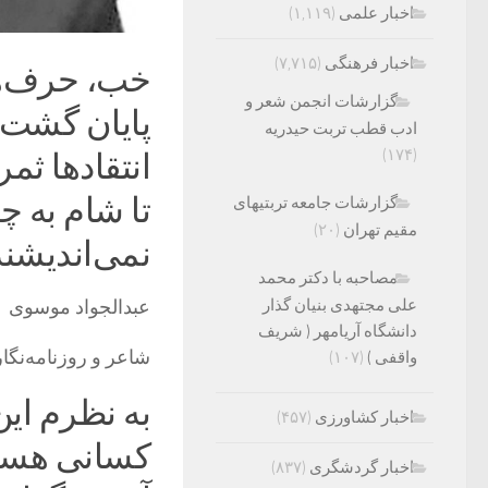
اخبار علمی
(۱,۱۱۹)
اخبار فرهنگی
(۷,۷۱۵)
خب، حرف‌ها
گزارشات انجمن شعر و
پایان گشت ا
ادب قطب تربت حیدریه
(۱۷۴)
انتقادها ثمر
تا شام به 
گزارشات جامعه تربتیهای
مقیم تهران
(۲۰)
نمی‌اندیشند
مصاحبه با دکتر محمد
عبدالجواد موسوی
علی مجتهدی بنیان گذار
دانشگاه آریامهر ( شریف
شاعر و روزنامه‌نگار
واقفی )
(۱۰۷)
به نظرم این
اخبار کشاورزی
(۴۵۷)
کسانی هستیم
اخبار گردشگری
(۸۳۷)