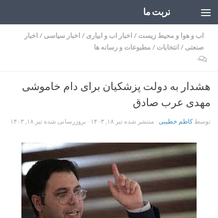
تربت ما
Skip to content
اب و هوا و محیط زیست
/
اخبار اب و ابیاری
/
اخبار سیاسی
/
اخبار
صنعتی
/
انتخابات
/
مطبوعات و رسانه ها
۰
هشدار به دولت پزشکیان برای دام خاموشی
مهدی عرب صادق
توسط
کاظم خطیبی
· منتشر شده
تیر ۱۸, ۱۴۰۳
· بروزرسانی شده
تیر ۱۸, ۱۴۰۳