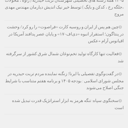
۱۴۰۵ همه رشته های تحصیلی شهرستان تربت حیدریه ( زاوه ، محولات
،جلگه رخ ، کدکن و بایگ ) توسط خیر نیک اندیش دیارمان مهندس مهدی
مروج
چین هم پس از ایران و روسیه کارت «فراصوت» را رو کرد/ وحشت
در پنتاگون؛ استقرار انبوه «دی‌اف‑۱۷» و پایان عصر پدافند آمریکا در
اقیانوس آرام +عکس
فعالیت تنها کارگاه تولید تخم‌نوغان شمال شرق کشور از سرگرفته
شد
در گفت‌وگوی تفصیلی با ایرنا؛ زنگنه نماینده مردم تربت حیدریه در
مجلس شورای اسلامی : بودجه ۱۴۰۵ و برنامه هفتم متناسب با شرایط
جنگی اصلاح می‌شوند
سخنگوی سپاه: تنگه هرمز به ابزار استراتژیک قدرت تبدیل شده
است