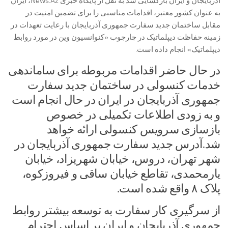
آذربایجان و ایران بازگشایی شد.به نقل از پایگاه خبری News.Az، ایران
به‌ عنوان کشور معتبر، اقدامات مناسبی را برای تضمین امنیت در
مقابل ساختمان جدید سفارت جمهوری آذربایجان با رعایت تعهدات در
زمینه حفاظت دیپلماتیک در چارچوب «کنوانسیون وین در مورد روابط
دیپلماتیک» انجام داده است.
در حال حاضر اقدامات مربوطه برای ساماندهی
خدمات کنسولی در ساختمان جدید سفارت
جمهوری آذربایجان در ایران در حال انجام است
و به زودی اطلاعات تکمیلی در خصوص
بازسازی سرویس کنسولی ارائه خواهد
شد.آدرس جدید سفارت جمهوری آذربایجان در
شهر تهران، دروس، خیابان شهریزاد، خیابان
یارمحمدی، تقاطع خیابان ساقی و فیروزکوه،
پلاک ۸ واقع شده است.
از سرگیری کار سفارت به توسعه بیشتر روابط
جمهوری آذربایجان و ایران بر اساس احترام