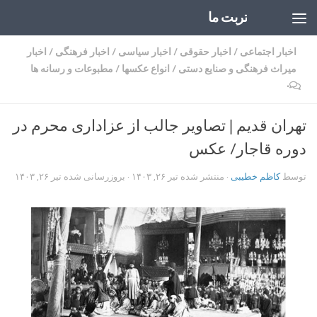
تربت ما
Skip to content
اخبار اجتماعی
/
اخبار حقوقی
/
اخبار سیاسی
/
اخبار فرهنگی
/
اخبار
میراث فرهنگی و صنایع دستی
/
انواع عکسها
/
مطبوعات و رسانه ها
۰
تهران قدیم | تصاویر جالب از عزاداری محرم در
دوره قاجار/ عکس
توسط
کاظم خطیبی
· منتشر شده
تیر ۲۶, ۱۴۰۳
· بروزرسانی شده
تیر ۲۶, ۱۴۰۳