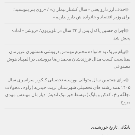
حذف ارز دارو یعنی «سال کشتار بیماران» / «روی بنر بنویسید؛
برای وزیر اقتصاد و خانواده‌اش دارو نداریم»
اجرای حسین پاکدل پس از ۳۳ سال در تلویزیون/ «روشن» آماده
پخش شد
پیام تبریک به خانواده محترم مهندس درویشی همشهری عزیزمان
بمناسبت کسب مدال فرزندشان محمد رضا درویشی در المپیاد هوش
مصنوعی
برای هفتمین سال متوالی بورسیه تحصیلی کنکو ر سراسری سال
۱۴۰۵ همه رشته های تحصیلی شهرستان تربت حیدریه ( زاوه ، محولات
،جلگه رخ ، کدکن و بایگ ) توسط خیر نیک اندیش دیارمان مهندس مهدی
مروج
بایگانی تاریخ خورشیدی