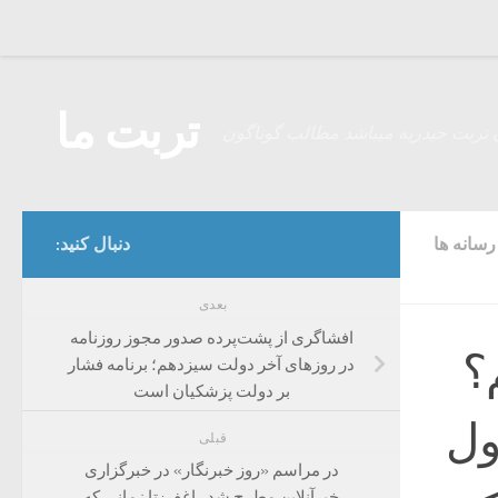
Skip to content
تربت ما
 تربت حیدریه میباشد مطالب گوناگون
سانه ها
دنبال کنید:
بعدی
افشاگری از پشت‌پرده صدور مجوز روزنامه
؟
در روزهای آخر دولت سیزدهم؛ برنامه فشار
بر دولت پزشکیان است
ول
قبلی
در مراسم «روز خبرنگار» در خبرگزاری
خبرآنلاین مطرح شد راغفر: تا زمانی که