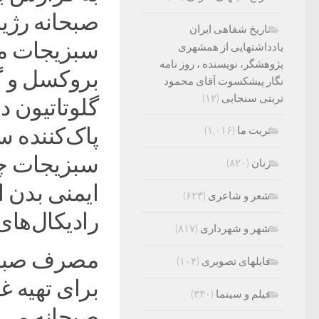
صبحانه رژیم
تاریخ شفاهی ایران
سبزیجات مفی
یادداشتهایی از همشهری
پژوهشگر، نویسنده ، روز نامه
بروکسل و گل
نگار پیشکسوت آقای محمود
تربتی سنجابی
(۱۲)
گلوتاتیون د
پاک‌کننده 
تربت ما
(۱,۰۱۶)
سبزیجات چلی
زنان
(۸۲۰)
ایمنی بدن 
شعر و شاعری
(۶۲۳)
رادیکال‌های 
شهر و شهرداری
(۸۱۷)
مصرف صبحان
فایلهای تصویری
(۱۰۴)
برای تهیه 
فیلم و سینما
(۳۳۰)
صبحانه می‌ت