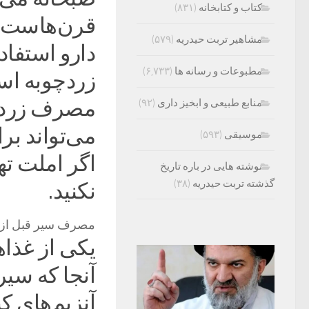
کتاب و کتابخانه
(۸۳۱)
قرن‌هاست که
مشاهیر تربت حیدریه
(۵۷۹)
دارو استفاد
مطبوعات و رسانه ها
(۶,۷۳۳)
زردچوبه اس
مصرف زردچو
منابع طبیعی و ابخیز داری
(۹۲)
می‌تواند بر
موسیقی
(۵۹۳)
اگر املت ته
نوشته هایی در باره تاریخ
گذشته تربت حیدریه
(۳۸)
نکنید.
مصرف سیر قبل از ن
یکی از غذاه
آنجا که سی
آنزیم‌های ک