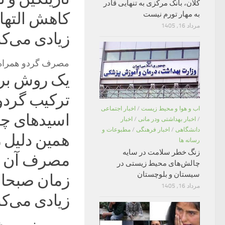
کلان، بانک مرکزی به تنهایی قادر
کاهش التها
به مهار تورم نیست
مرداد 16, 1405
زیادی می‌کن
مصرف گردو همراه با
یک روش برا
ترکیب گردو 
اب و هوا و محیط زیست
/
اخبار اجتماعی
/
اخبار بهداشتی ودر مانی
/
اخبار
دانشگاهی
/
اخبار فرهنگی
/
مطبوعات و
همین دلیل 
رسانه ها
زنگ خطر سلامت در سایه
مصرف آن بر
چالش‌های محیط زیستی در
سیستان و بلوچستان
زمان صبحانه
مرداد 16, 1405
زیادی می‌کن