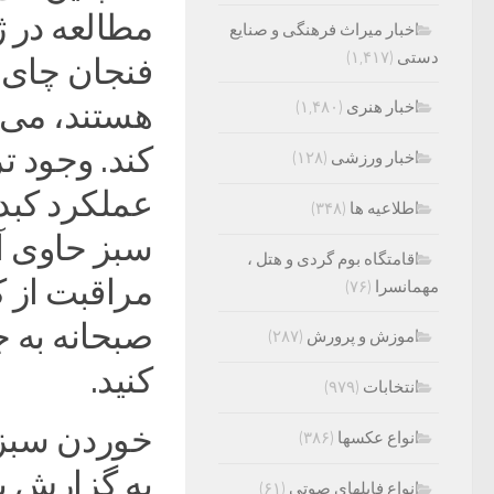
اخبار میراث فرهنگی و صنایع
دستی
(۱,۴۱۷)
فنجان چای س
هستند، می‌ت
اخبار هنری
(۱,۴۸۰)
کند. وجود ت
اخبار ورزشی
(۱۲۸)
عملکرد کبد
اطلاعیه ها
(۳۴۸)
سبز حاوی آ
اقامتگاه بوم گردی و هتل ،
مراقبت از ک
مهمانسرا
(۷۶)
صبحانه به 
اموزش و پرورش
(۲۸۷)
کنید.
انتخابات
(۹۷۹)
خوردن سبزی
انواع عکسها
(۳۸۶)
‌به گزارش ب
انواع فایلهای صوتی
(۶۱)