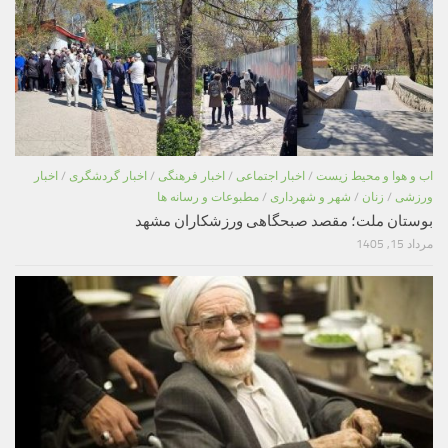
اب و هوا و محیط زیست
/
اخبار اجتماعی
/
اخبار فرهنگی
/
اخبار گردشگری
/
اخبار
ورزشی
/
زنان
/
شهر و شهرداری
/
مطبوعات و رسانه ها
بوستان ملت؛ مقصد صبحگاهی ورزشکاران مشهد
مرداد 15, 1405