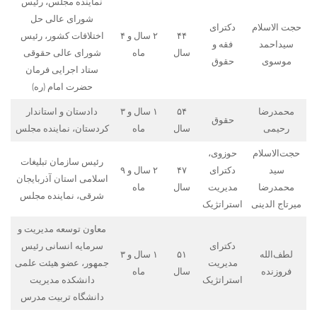
نماینده مجلس، رئیس
شورای عالی حل
حجت الاسلام
دکترای
۴۴
۲ سال و ۴
اختلافات کشور، رئیس
سیداحمد
فقه و
سال
ماه
شورای عالی حقوقی
موسوی
حقوق
ستاد اجرایی فرمان
حضرت امام (ره)
محمدرضا
۵۴
۱ سال و ۳
دادستان و استاندار
حقوق
رحیمی
سال
ماه
کردستان، نماینده مجلس
حجت‌الاسلام
حوزوی،
رئیس سازمان تبلیغات
سید
دکترای
۴۷
۲ سال و ۹
اسلامی استان آذربایجان
محمدرضا
مدیریت
سال
ماه
شرقی، نماینده مجلس
میرتاج الدینی
استراتژیک
معاون توسعه مدیریت و
دکترای
سرمایه انسانی رئیس
لطف‌الله
۵۱
۱ سال و ۳
مدیریت
جمهور، عضو هیئت علمی
فروزنده
سال
ماه
استراتژیک
دانشکده مدیریت
دانشگاه تربیت مدرس