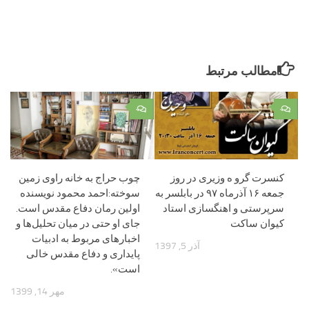
مطالب مرتبط
۰
۰
کنسرت گرو ه وزیری در روز
چوب حراج ‌به خانه راوی زمین
جمعه ۱۶ آذرماه ۹۷ در بابلسر به
سوخته:احمد محمود نویسنده
سرپرستی و اهنگسازی استاد
اولین رمان دفاع مقدس است.
کیوان ساکت
جای او حتی در میان تحلیل‌ها و
اخبار‌های مربوط به ادبیات
آذر 5, 1397
پایداری و دفاع مقدس خالی
است».
مهر 14, 1399