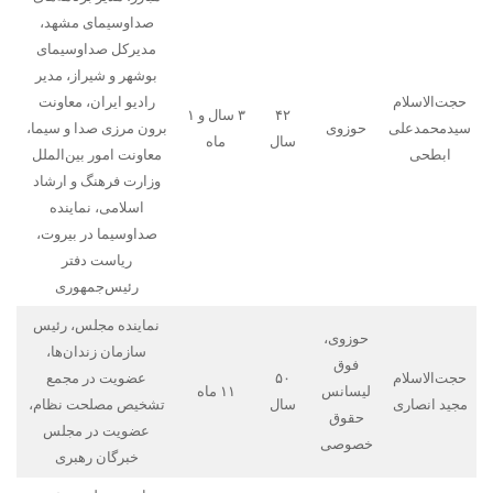
صداوسیمای مشهد،
مدیرکل صداوسیمای
بوشهر و شیراز، مدیر
حجت‌الاسلام
رادیو ایران، معاونت
۴۲
۳ سال و ۱
سیدمحمدعلی
حوزوی
برون مرزی صدا و سیما،
سال
ماه
ابطحی
معاونت امور بین‌الملل
وزارت فرهنگ و ارشاد
اسلامی، نماینده
صداوسیما در بیروت،
ریاست دفتر
رئیس‌جمهوری
نماینده مجلس، رئیس
حوزوی،
سازمان زندان‌ها،
فوق
حجت‌الاسلام
۵۰
عضویت در مجمع
لیسانس
۱۱ ماه
مجید انصاری
سال
تشخیص مصلحت نظام،
حقوق
عضویت در مجلس
خصوصی
خبرگان رهبری