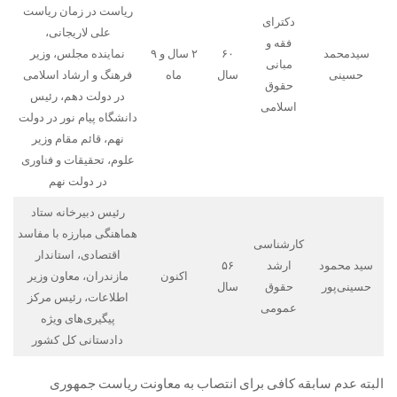
ریاست در زمان ریاست
دکترای
علی لاریجانی،
فقه و
سیدمحمد
۶۰
۲ سال و ۹
نماینده مجلس، وزیر
مبانی
حسینی
سال
ماه
فرهنگ و ارشاد اسلامی
حقوق
در دولت دهم، رئیس
اسلامی
دانشگاه پیام نور در دولت
نهم، قائم مقام وزیر
علوم، تحقیقات و فناوری
در دولت نهم
رئیس دبیرخانه ستاد
هماهنگی مبارزه با مفاسد
کارشناسی
اقتصادی، استاندار
سید محمود
ارشد
۵۶
اکنون
مازندران، معاون وزیر
حسینی‌پور
حقوق
سال
اطلاعات، رئیس مرکز
عمومی
پیگیری‌های ویژه
دادستانی کل کشور
البته عدم سابقه کافی برای انتصاب به معاونت ریاست جمهوری