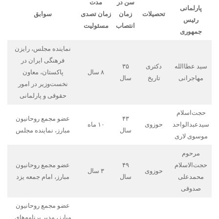
سن در
مدت
پارلمانی
تحصیلات
زمان
زمان
تصدی
سوابق
رئیس
انتصاب
مسئولیت
جمهوری
نماینده مجلس، رایزن
فرهنگی ایران در
سید عطاالله
دکتری
۳۵
۸ سال
پاکستان، معاون
مهاجرانی
تاریخ
سال
نخست‌وزیر در امور
حقوقی و پارلمانی
حجت‌اسلام
۴۳
عضو مجمع روحانیون
سیدعبدالواحد
حوزوی
۱۰ ماه
سال
مبارز، نماینده مجلس
موسوی لاری
مرحوم
حجت‌الاسلام
۴۹
عضو مجمع روحانیون
حوزوی
۳ سال
محمدعلی
سال
مبارز، امام جمعه یزد
صدوقی
عضو مجمع روحانیون
مبارز، مدیر برنامه‌های