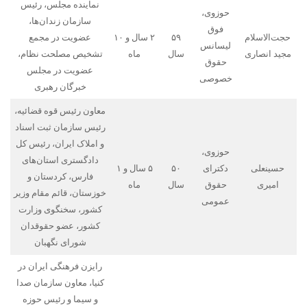
نماینده مجلس، رئیس
حوزوی،
سازمان زندان‌ها،
فوق
حجت‌الاسلام
۵۹
۲ سال و ۱۰
عضویت در مجمع
لیسانس
مجید انصاری
سال
ماه
تشخیص مصلحت نظام،
حقوق
عضویت در مجلس
خصوصی
خبرگان رهبری
معاون رئیس قوه قضائیه،
رئیس سازمان ثبت اسناد
و املاک ایران، رئیس کل
حوزوی،
دادگستری استان‌های
حسینعلی
دکترای
۵۰
۵ سال و ۱
فارس، کردستان و
امیری
حقوق
سال
ماه
خوزستان، قائم مقام وزیر
عمومی
کشور، سخنگوی وزارت
کشور، عضو حقوقدان
شورای نگهبان
رایزن فرهنگی ایران در
کنیا، معاون سازمان صدا
و سیما و رئیس حوزه