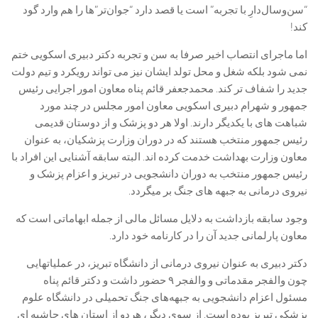
“سن‌وسال‌دارِ با تجربه” است یا قصد دارد “جوان‌تر”ها را هم وارد گود
کند!
اما ماجرای انتصاب اخیر صرفا به سن و تجربه دکتر دبیری اسکویی ختم
نمی شود بلکه شغل و محل تولد ایشان نیز می تواند رویکرد و تیم دولت
جدید را شفاف تر کند. محمدجعفر قائم پناه معاون امور اجرایی رئیس
جمهور و شهرام دبیری اسکویی معاون امور مجلس در چند مورد
شباهت های با یکدیگر دارند. اولا هر دو پزشک و از دوستان قدیمی
رئیس جمهور منتخب هستند که در دوران وزارت پزشکیان، به عنوان
معاون وزارت بهداشت خدمت کرده اند. البته سابقه آشنایی این افراد با
رئیس جمهور منتخب به دوران دانشجویی در تبریز و اعزام پزشک و
نیروی درمانی به جبهه های جنگ بر میگردد.
وجود سابقه بازداشت به دلایل مسائل مالی از جمله ابهاماتی است که
معاون پارلمانی جدید آن را در کارنامه خود دارد.
دکتر دبیری به عنوان نیروی درمانی از دانشگاه تبریز، در عملیاتهایی
چون والفجر مقدماتی و والفجر ۹ حضور داشت و دکتر قائم پناه
مسئول اعزام دانشجویی به جبهه‌های جنگ تحمیلی در دانشگاه علوم
پزشکی تبریز بوده است. از سوی دیگر، هردو از استان های حاشیه ای