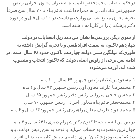
درحکم انتصاب محمدجعفر قائم پناه به عنوان معاون اجرایی رئیس
جمهور نیز انتقاداتی را به همراه داشت. قائم پناه با ۷۰ سال سن صرفاً
تجربه معاون منابع انسانی وزارت بهداشت در ۲۰ سال قبل و در دوره
دکتر پزشکیان را در کارنامه داشته است.
از سوی دیگر، بررسی‌ها نشان می دهد ریل انتصابات در دولت
چهاردهم تاکنون به سمت افراد مُسن و با تجربه گرایش داشته به
طوری‌که میانگین سنی دولت چهاردهم تاکنون حدود ۶۸ سال است. در
ادامه سنِ برخی از رئوسِ اصلی دولت که تاکنون انتخاب و منصوب
شده اند، آورده می‌شود:
۱. مسعود پزشکیان رئیس جمهور: ۶۹ سال و ۱۰ ماه
۲. محمدرضا عارف معاون اول رئیس جمهور: ۷۳ سال و ۴ ماه
۳. محسن حاجی میرزایی رئیس دفتر رئیس جمهور: ۶۵ سال
۴. محمدجعفر قائم پناه معاون اجرائی رئیس جمهور: ۷۰ سال
۵. محمد جواد ظریف معاون راهبردی رئیس جمهور: ۶۴ سال و ۶ ماه
در بین این انتصابات، تا کنون دکتر شهرام دبیری با ۶۴ سال و ۳ ماه
جوان‌ترین منصوب به حساب می‌آید. با توجه به سن رئیس دولت، باید
دید که “مسعود پزشکیان” برای ادامه‌ی چینش کابینه به دنبال افراد