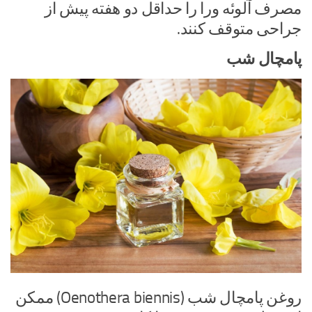
مصرف آلوئه ورا را حداقل دو هفته پیش از
جراحی متوقف کنند.
پامچال شب
روغن پامچال شب (Oenothera biennis) ممکن