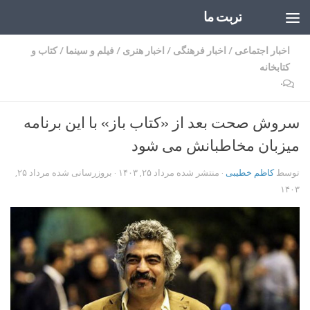
تربت ما
Skip to content
اخبار اجتماعی
/
اخبار فرهنگی
/
اخبار هنری
/
فیلم و سینما
/
کتاب و
کتابخانه
۰
سروش صحت بعد از «کتاب باز» با این برنامه
میزبان مخاطبانش می شود
توسط
کاظم خطیبی
· منتشر شده
مرداد ۲۵, ۱۴۰۳
· بروزرسانی شده
مرداد ۲۵,
۱۴۰۳