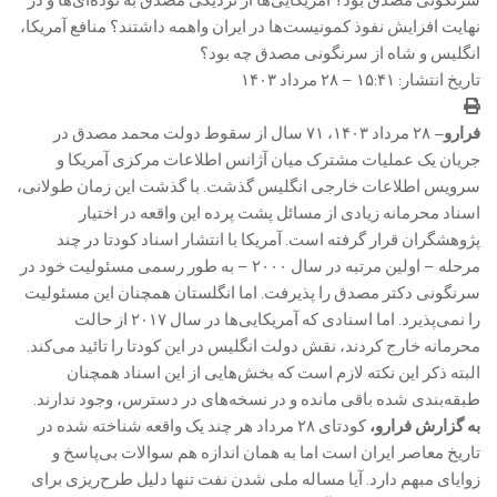
سرنگونی مصدق بود؟ آمریکایی‌ها از نزدیکی مصدق به توده‌ای‌ها و در
نهایت افزایش نفوذ کمونیست‌ها در ایران واهمه داشتند؟ منافع آمریکا،
انگلیس و شاه از سرنگونی مصدق چه بود؟
تاریخ انتشار: ۱۵:۴۱ – ۲۸ مرداد ۱۴۰۳
فرارو–
۲۸ مرداد ۱۴۰۳، ۷۱ سال از سقوط دولت محمد مصدق در
جریان یک عملیات مشترک میان آژانس اطلاعات مرکزی آمریکا و
سرویس اطلاعات خارجی انگلیس گذشت. با گذشت این زمان طولانی،
اسناد محرمانه زیادی از مسائل پشت پرده این واقعه در اختیار
پژوهشگران قرار گرفته است. آمریکا با انتشار اسناد کودتا در چند
مرحله – اولین مرتبه در سال ۲۰۰۰ – به طور رسمی مسئولیت خود در
سرنگونی دکتر مصدق را پذیرفت. اما انگلستان همچنان این مسئولیت
را نمی‌پذیرد. اما اسنادی که آمریکایی‌ها در سال ۲۰۱۷ از حالت
محرمانه خارج کردند، نقش دولت انگلیس در این کودتا را تائید می‌کند.
البته ذکر این نکته لازم است که بخش‌هایی از این اسناد همچنان
طبقه‌بندی شده باقی مانده و در نسخه‌های در دسترس، وجود ندارند.
به گزارش فرارو،
کودتای ۲۸ مرداد هر چند یک واقعه شناخته شده در
تاریخ معاصر ایران است اما به همان اندازه هم سوالات بی‌پاسخ و
زوایای مبهم دارد. آیا مساله ملی شدن نفت تنها دلیل طرح‌ریزی برای