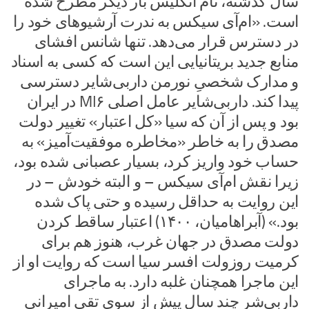
سال گذشته، نام انگلیس بار دیگر مطرح شده
است. «ام‌آی سیکس به ندرت آرشیوهای خود را
در دسترس قرار می‌دهد. تنها شانس افشای
منابع جدید بریتانیایی این است که کسی به اسناد
و مدارک شخصیِ نورمن داربی‌شایر دسترسی
پیدا کند. داربی‌شایر عامل اصلی MI۶ در ایران
بود و پس از آن که سیا «کل اعتبار» تغییر دولت
مصدق را به خاطر «مخاطره موفقیت‌آمیز» به
حساب خود واریز کرد، بسیار عصبانی شده بود،
زیرا نقش ام‌آی سیکس – و البته خودش – در
این روایت به حداقل رسیده و حتی پاک شده
بود.» (آبراهامیان، ۱۴۰۰) اعتبار ساقط کردن
دولت مصدق در جهان غرب، هنوز هم برای
کرمیت روزولت افسر سیا است که روایت او از
این ماجرا همچنان غلبه دارد. به ماجرای
داربی‌شر چند سال پیش از سوی تقی امیرانی