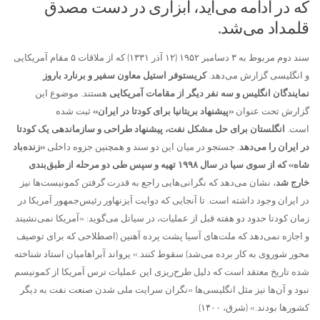
که در ادامه می‌آید، ابزاری در دست مصدق
قلمداد می‌شد.
سند دوم مربوط به ۳ دسامبر ۱۹۵۲ (۱۲ آذر ۱۳۳۱) که از ملاقات ۵ مقام آمریکایی
و انگلیسی گزارش می‌دهد.
کریستوفر استیل معاون سفیر و برنارد باروز
نمایندگان انگلیس و سه نفر دیگر از مقامات آمریکایی
هستند. موضوع این
گزارش تحت عنوان
«پیشنهاد بریتانیا برای کودتا در ایران»
ثبت شده
است.
انگلستان برای حل مشکل نفت، پیشنهاد طراحی و سازماندهی یک کودتا
در ایران را می‌دهد
. جستجو در میان این دو سند و همچنین جزوه داخلی
«زنده‌باد
شاه» که از سوی سیا در سال ۱۹۹۸ تهیه و سپس طی دو مرحله از طبق‌بندی
خارج شد
، نشان می‌دهد که نگرانی‌هایی راجع به قدرت گرفتن کمونیست‌ها نیز
در ایران وجود داشته است. تا آنجایی که دوایت آیزنهاور رئیس‌جمهور آمریکا در
زمان کودتا حدود دو هفته قبل از عملیات، در سیاتل می‌گوید: «آمریکا نمی‌نشیند
و اجازه نمی‌دهد که ملت‌های آسیا پشت پرده آهنین (اصطلاحی که برای توصیف
محور شوروی به کار برده می‌شد) سقوط کنند.» یرواند آبراهامیان استاد شناخته
شده تاریخ معتقد است که دلیل طرح‌ریزی این عملیات ترس آمریکا از کمونیسم
نبود و آن‌ها نیز مثل انگلیسی‌ها «نگران سرایت ملی شدن صنعت نفت به دیگر
کشورها بودند.» (شرق، ۱۴۰۰)