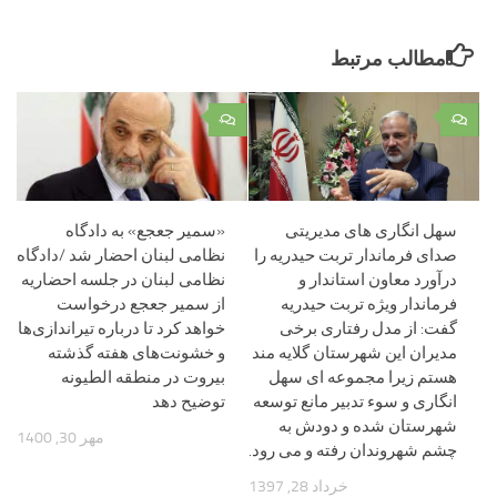
مطالب مرتبط
۰
۰
سهل انگاری های مدیریتی
«سمیر جعجع» به دادگاه
صدای فرماندار تربت حیدریه را
نظامی لبنان احضار شد /دادگاه
درآورد معاون استاندار و
نظامی لبنان در جلسه احضاریه
فرماندار ویژه تربت حیدریه
از سمیر جعجع درخواست
گفت: از مدل رفتاری برخی
خواهد کرد تا درباره تیراندازی‌ها
مدیران این شهرستان گلایه مند
و خشونت‌های هفته گذشته
هستم زیرا مجموعه ای سهل
بیروت در منطقه الطیونه
انگاری و سوء تدبیر مانع توسعه
توضیح دهد
شهرستان شده و دودش به
مهر 30, 1400
چشم شهروندان رفته و می رود.
خرداد 28, 1397