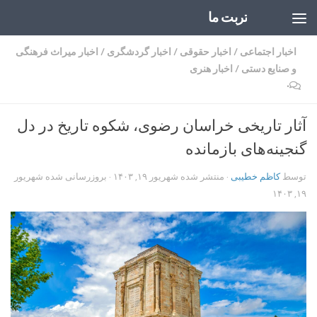
تربت ما
Skip to content
اخبار اجتماعی
/
اخبار حقوقی
/
اخبار گردشگری
/
اخبار میراث فرهنگی
و صنایع دستی
/
اخبار هنری
۰
آثار تاریخی خراسان رضوی، شکوه تاریخ در دل
گنجینه‌های بازمانده
توسط
کاظم خطیبی
· منتشر شده
شهریور ۱۹, ۱۴۰۳
· بروزرسانی شده
شهریور
۱۹, ۱۴۰۳