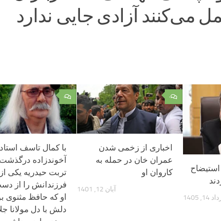
 می‌کنند آزادی جایی ندارد
۰
۰
اخباری از زخمی شدن
با کمال تاسف استاد
عمران خان در حمله به
آخوندزاده درگذشت
استیضاح
کاروان او
تربت حیدریه یکی از 
دند
فرزندانش را از دست
آبان 12, 1401
او که حافظ مثنوی بو
 14, 1405
دلش با دل مولانا جلا