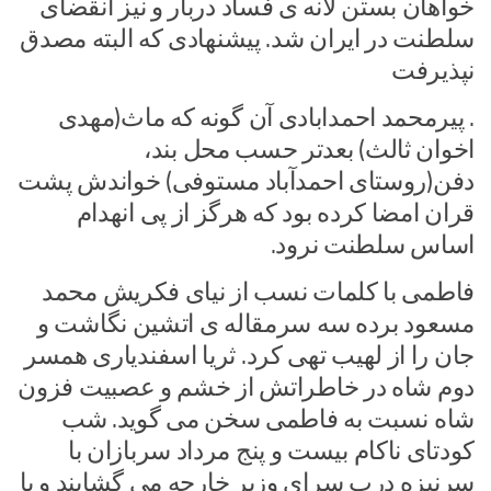
خواهان بستن لانه ی فساد دربار و نیز انقضای
سلطنت در ایران شد. پیشنهادی که البته مصدق
نپذیرفت
. پیرمحمد احمدابادی آن گونه که ماث(مهدی
اخوان ثالث) بعدتر حسب محل بند،
دفن(روستای احمدآباد مستوفی) خواندش پشت
قران امضا کرده بود که هرگز از پی انهدام
اساس سلطنت نرود.
فاطمی با کلمات نسب از نیای فکریش محمد
مسعود برده سه سرمقاله ی اتشین نگاشت و
جان را از لهیب تهی کرد. ثریا اسفندیاری همسر
دوم شاه در خاطراتش از خشم و عصبیت فزون
شاه نسبت به فاطمی سخن می گوید. شب
کودتای ناکام بیست و پنج مرداد سربازان با
سرنیزه درب سرای وزیر خارجه می گشایند و با