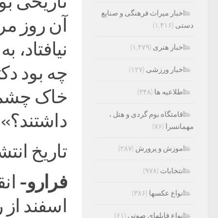
تاریخی بو
اخبار میراث فرهنگی و صنایع
آن روز مر
دستی
(۱,۴۱۶)
نیافتاد، ب
اخبار هنری
(۱,۴۷۹)
چه بود دک
اخبار ورزشی
(۱۲۷)
خاک چشم ا
اطلاعیه ها
(۳۴۸)
داشتند؟».
اقامتگاه بوم گردی و هتل ،
مهمانسرا
(۷۶)
تاریخ انتشار: ۱۷:۱۲ – ۲۸ 
اموزش و پرورش
(۲۸۷)
انتخابات
(۹۷۸)
فرارو-
انواع عکسها
(۳۸۶)
اسفند از 
انواع فایلهای صوتی
(۶۱)