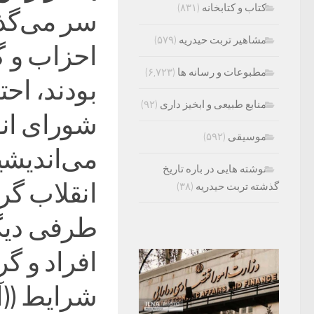
کتاب و کتابخانه
(۸۳۱)
سر می‌گذر
مشاهیر تربت حیدریه
(۵۷۹)
احزاب و گر
مطبوعات و رسانه ها
(۶,۷۲۳)
بودند، احت
منابع طبیعی و ابخیز داری
(۹۲)
شورای انق
موسیقی
(۵۹۲)
می‌اندیشی
نوشته هایی در باره تاریخ
انقلاب گرو
گذشته تربت حیدریه
(۳۸)
طرفی دیگر
افراد و گر
شرایط ((آ