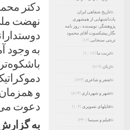
دکتر محم
تاریخ شفاهی ایران
نهضت ملی
یادداشتهایی از همشهری
پژوهشگر، نویسنده ، روز نامه
دوستداران
نگار پیشکسوت آقای محمود
تربتی سنجابی
(۱۲)
به وجود آ
تربت ما
(۱,۰۱۶)
باشکوه‌تر 
زنان
(۸۱۹)
دموکراتیک
شعر و شاعری
(۶۲۳)
و همزمان 
شهر و شهرداری
(۸۱۳)
دعوت می‌ک
فایلهای تصویری
(۱۰۴)
فیلم و سینما
(۳۳۰)
به گزارش 