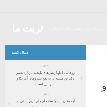
Skip to content
تربت ما
 تربت حیدریه میباشد مطالب گوناگون
دنبال کنید:
بعدی
روحانی: اظهارنظر‌های ناپخته درباره تغییر
دکترین هسته‌ای به نفع تندرو‌های آمریکا و
 یک روایت: ۱۴ اسفند ۱۳۵۷ و
اسرائیل است
قبلی
اردوغان: باید با سازمان‌های تروریستی در
سوریه مبارزه شود