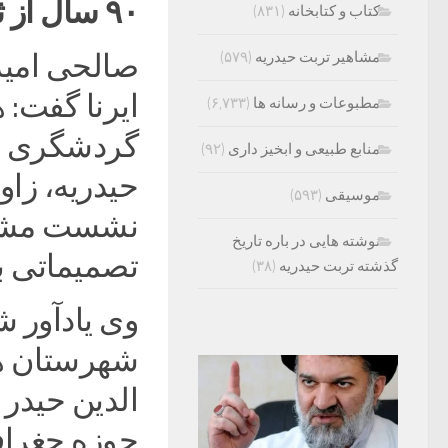
۹۰ سال از ثبت مقبره قطب الدین حیدر می‌گذرد
کتاب و کتابخانه
(۸۳۱)
مشاهیر تربت حیدریه
(۵۷۹)
صالحی امیر
ایرنا گفت:
مطبوعات و رسانه ها
(۶,۷۳۳)
گردشگری و
منابع طبیعی و ابخیز داری
(۹۲)
حیدریه، زاو
موسیقی
(۵۹۳)
نشست مشتر
نوشته هایی در باره تاریخ
تصمیماتی ب
گذشته تربت حیدریه
(۳۸)
وی یادآور ش
شهرستان هم
الدین حیدر 
حوزه جغراف