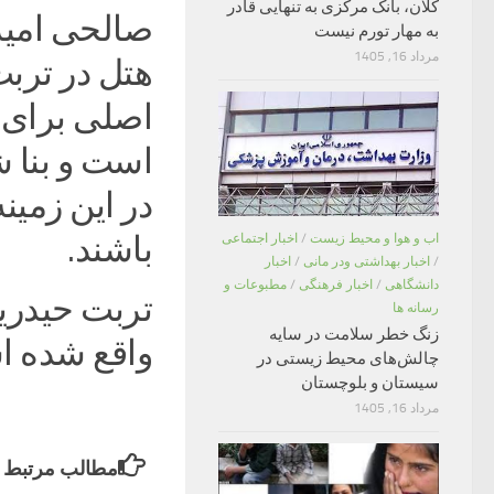
کلان، بانک مرکزی به تنهایی قادر
صالحی امیر
به مهار تورم نیست
مرداد 16, 1405
هتل در تربت
اصلی برای 
است و بنا 
در این زمی
باشند.
اب و هوا و محیط زیست
/
اخبار اجتماعی
/
اخبار بهداشتی ودر مانی
/
اخبار
دانشگاهی
/
اخبار فرهنگی
/
مطبوعات و
رسانه ها
زنگ خطر سلامت در سایه
واقع شده ا
چالش‌های محیط زیستی در
سیستان و بلوچستان
مرداد 16, 1405
مطالب مرتبط