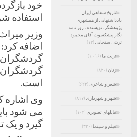
خود بازگردد
تاریخ شفاهی ایران
استفاده شود
یادداشتهایی از همشهری
پژوهشگر، نویسنده ، روز نامه
وزیر میراث
نگار پیشکسوت آقای محمود
تربتی سنجابی
(۱۲)
اضافه کرد:
گردشگران ا
تربت ما
(۱,۰۱۶)
گردشگران 
زنان
(۸۲۰)
است.
شعر و شاعری
(۶۲۳)
وی اشاره کر
شهر و شهرداری
(۸۱۷)
می شود بایس
فایلهای تصویری
(۱۰۴)
گیرد و یک ت
فیلم و سینما
(۳۳۰)