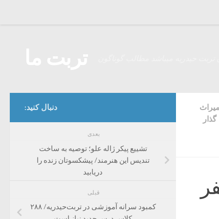
Skip to content
تربت ما
 تربت حیدریه میباشد مطالب گوناگون
میراث
دنبال کنید:
گذار
بعدی
تشییع پیکر ژاله علو؛ توصیه به ساخت
تندیس این هنرمند/ پیشکسوتان زنده را
دریابید
فر
قبلی
کمبود سرانه آموزشی در تربت‌حیدریه/ ۲۸۸
کلاس درس جدید نیاز است