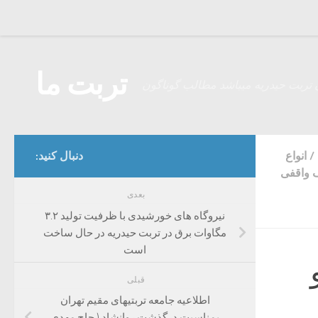
Skip to content
تربت ما
 تربت حیدریه میباشد مطالب گوناگون
/
انواع
دنبال کنید:
ف واقفی
بعدی
نیروگاه های خورشیدی با ظرفیت تولید ۳.۲
مگاوات برق در تربت حیدریه در حال ساخت
است
قبلی
اطلاعیه جامعه تربتیهای مقیم تهران
بمناسبت درگذشت روانشاد ( حاج مهدی