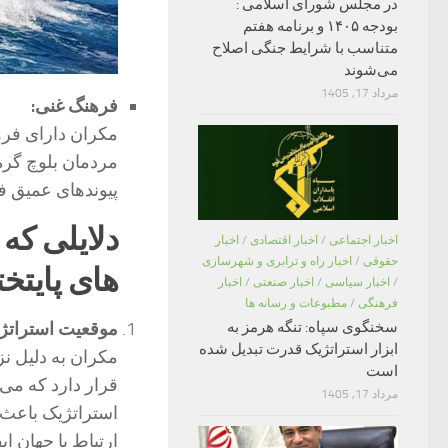
در مجلس شورای اسلامی :
بودجه ۱۴۰۵ و برنامه هفتم
متناسب با شرایط جنگی اصلاح
می‌شوند
مرداد 17, 1405
فرهنگ غنی:
مکران دارای فره
مردمان بلوچ گره 
پیوندهای عمیق ف
دلایلی که
اخبار اجتماعی
/
اخبار اقتصادی
/
اخبار
حقوقی
/
اخبار راه و ترابری و شهرسازی
های پایتخت
/
اخبار سیاسی
/
اخبار صنعتی
/
اخبار
فرهنگی
/
مطبوعات و رسانه ها
سخنگوی سپاه: تنگه هرمز به
موقعیت استراتژ
ابزار استراتژیک قدرت تبدیل شده
مکران به دلیل ن
است
قرار دارد که می‌
مرداد 17, 1405
استراتژیک باعث 
ارتباط با جهان ایف