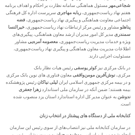
شجاعی‌مهر
مسئول هماهنگی سامانه نظارت بر احکام و اهداف برنامه
هفتم نهاد ریاست‌جمهوری،
ربابه مهاجری
سرپرست اداره کل فرهنگی
اجتماعی معاونت هماهنگی و پیگیری نهاد ریاست‌جمهوری،
فضه
پناهلو
مشاور و رئیس مرکز ارتباطات نهاد ریاست‌جمهوری،
خیرالنسا
سمندری
مدیر کل امور مدیران ارشد معاون هماهنگی، پیگیری‌های‌
ویژه و خدمات مدیریت ریاست‌جمهوری،
معصومه آمره‌یی
مشاور
اطلاعات مدیریت معاون‌ هماهنگی و پیگیری نهاد ریاست‌جمهوری،
مسئولیت اجرایی دارند.
در بانک مرکزی نیز
کوثر یوسفی
رئیس هیات نظار بانک
مرکزی،
نوش‌آفرین مومن‌واقفی
معاون فناوری های نوین بانک مرکزی
و در بیمه مرکزی جمهوری اسلامی ایران
لیلی نیاکان
رئیس پژوهشکده
بیمه هستند؛ ضمن آنکه در سازمان ملی استاندارد
زهرا جعفری
ندوشن
به عنوان مدیر کل اداره استاندارد استان یزد منصوب شده
است.
کتابخانه ملی از دستگاه های پیشتاز در انتخاب زنان
در سازمان کتابخانه ملی نیز انتصاب‌های از سوی رئیس این سازمان
انجام شده و بر این اساس،
مهشید برجیان
به سمت مشاور رئیس و