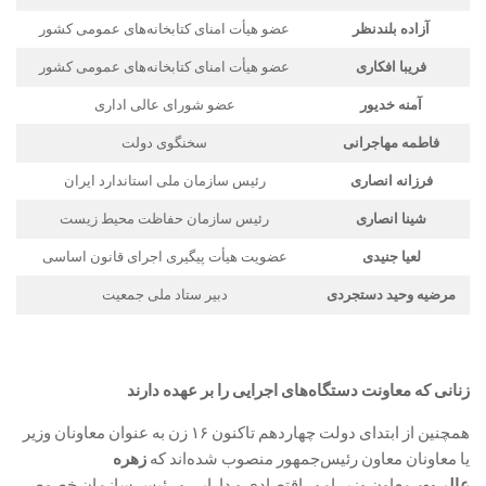
آزاده بلندنظر
عضو هیأت امنای کتابخانه‌های عمومی کشور
فریبا افکاری
عضو هیأت امنای کتابخانه‌های عمومی کشور
آمنه خدیور
عضو شورای عالی اداری
فاطمه مهاجرانی
سخنگوی دولت
فرزانه انصاری
رئیس سازمان ملی استاندارد ایران
شینا انصاری
رئیس سازمان حفاظت محیط زیست
لعیا جنیدی
عضویت هیأت پیگیری اجرای قانون اساسی
مرضیه وحید دستجردی
دبیر ستاد ملی جمعیت
زنانی که معاونت دستگاه‌های اجرایی را بر عهده دارند
همچنین از ابتدای دولت چهاردهم تاکنون ۱۶ زن به عنوان معاونان وزیر
یا معاونان معاون رئیس‌جمهور منصوب شده‌اند که
زهره
عالی‌پور
معاون وزیر امور اقتصادی و دارایی و رئیس سازمان خصوصی