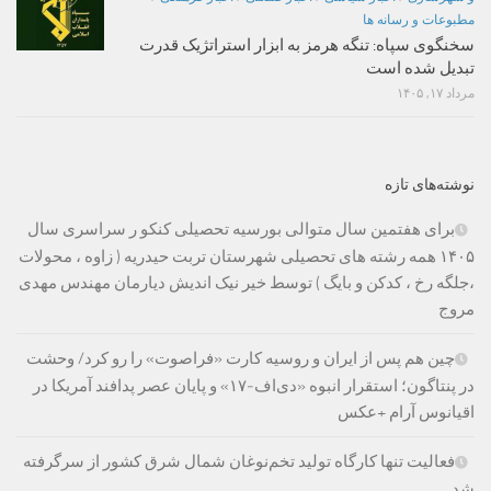
مطبوعات و رسانه ها
سخنگوی سپاه: تنگه هرمز به ابزار استراتژیک قدرت
تبدیل شده است
مرداد ۱۷, ۱۴۰۵
نوشته‌های تازه
برای هفتمین سال متوالی بورسیه تحصیلی کنکو ر سراسری سال
۱۴۰۵ همه رشته های تحصیلی شهرستان تربت حیدریه ( زاوه ، محولات
،جلگه رخ ، کدکن و بایگ ) توسط خیر نیک اندیش دیارمان مهندس مهدی
مروج
چین هم پس از ایران و روسیه کارت «فراصوت» را رو کرد/ وحشت
در پنتاگون؛ استقرار انبوه «دی‌اف‑۱۷» و پایان عصر پدافند آمریکا در
اقیانوس آرام +عکس
فعالیت تنها کارگاه تولید تخم‌نوغان شمال شرق کشور از سرگرفته
شد