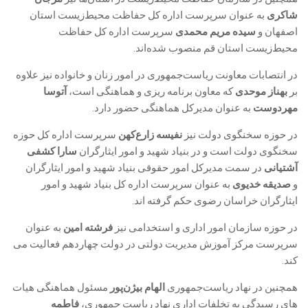
شاکری
به عنوان سرپرست اداره کل حفاظت محیط‌زیست استان
اصفهان و
سیده مریم محمدی
سرپرست اداره کل حفاظت
محیط‌زیست استان قم منصوب شده‌اند.
در انتصابات معاونت ریاست‌جمهوری در امور زنان و خانواده نیز علاوه
بر
بهناز موحدی
که معاون برنامه ریزی و هماهنگی است،
آتوسا
مهردوست
به عنوان مدیرکل هماهنگی حضور دارد.
در حوزه سخنگوی دولت نیز
نفیسه زارع‌کهن
سرپرست اداره کل حوزه
سخنگوی دولت است و در بنیاد شهید و امور ایثارگران
سارا کشفی
آشتیانی
در سمت مدیرکل امور حقوقی بنیاد شهید و امور ایثارگران
و
صدیقه خدیوی
به عنوان سرپرست اداره کل بنیاد شهید و امور
ایثارگران خراسان رضوی حکم گرفته اند.
در حوزه سازمان امور اداری و استخدامی نیز
فرشته امین
به عنوان
سرپرست مرکز آموزش مدیریت دولتی در دولت چهاردهم فعالیت می
کند.
همچنین در نهاد ریاست‌جمهوری
الهام بیژن‌پور
مسئول هماهنگی هیات
های رسیدگی به تخلفات اداری نهاد ریاست جمهوری،
فاطمه