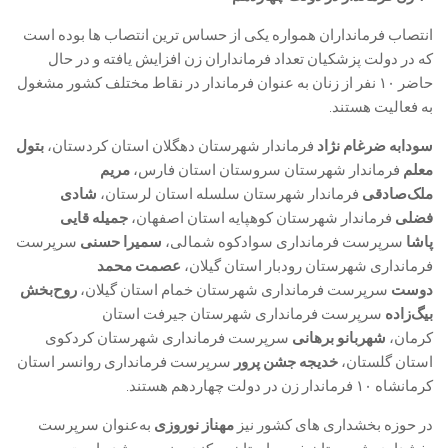
انتصاب فرمانداران همواره یکی از حساس ترین انتصاب ها بوده است
که در دولت پزشکیان تعداد فرمانداران زن افزایش یافته و در حال
حاضر ۱۰ نفر از زنان به عنوان فرماندار در نقاط مختلف کشور مشغول
به فعالیت هستند.
سودابه ضرغام نژاد
فرماندار شهرستان دهگلان استان‌ کردستان،
بتول
معلم
فرماندار شهرستان سروستان استان فارس،
مریم‌
ملک‌صادقی
فرماندار شهرستان‌ سلسله استان لرستان،
شادی
فضلی
فرماندار شهرستان کوهپایه استان اصفهان،
جمیله قایی
پاشا
سرپرست فرمانداری سوادکوه شمالی،
سمیرا حسنی
سرپرست
فرمانداری شهرستان رودبار استان‌ گیلان،
عصمت محمد
دوست
سرپرست فرمانداری شهرستان خمام استان گیلان،
روح‌بخش
بیگ‌زاده
سرپرست فرمانداری شهرستان جیرفت استان
کرمان،
شهربانو برهانی
سرپرست فرمانداری شهرستان کردکوی
استان گلستان،
خدیجه جشن پرور
سرپرست فرمانداری روانسر استان
کرمانشاه ۱۰ فرماندار زن در دولت چهاردهم هستند.
در حوزه‌ بخشداری های کشور نیز
مهناز نوروزی
به‌عنوان سرپرست