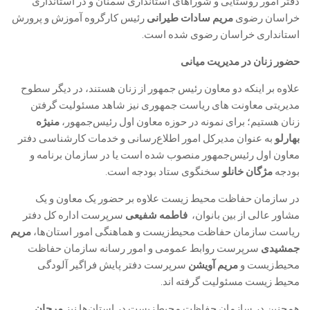
دفتر امور روستایی و شوراهای استانداری سمنان و در استانداری
خراسان رضوی
مریم سادات طیرانی
رئیس کارگروه آموزش و پرورش
استانداری خراسان رضوی شده است.
حضور زنان در مدیریت میانی
علاوه بر اینکه دو معاون رئیس جمهور از زنان هستند، در دیگر سطوح
مدیریتی معاونت های ریاست جمهوری نیز شاهد مسئولیت گرفتن
زنان هستیم؛ برای نمونه در حوزه معاون اول رئیس‌جمهور،
منیژه
بهارلو
به عنوان مدیرکل امور اطلاع‌رسانی و خدمات کارشناسی دفتر
معاون اول رئیس‌جمهور منصوب شده است یا در سازمان برنامه و
بودجه
مژگان خانلو
سخنگوی ستاد بودجه است.
در سازمان حفاظت محیط زیست علاوه بر حضور یک معاون و یک
مشاور عالی از بین بانوان، ‌
فاطمه شفیعی
سرپرست اداره کل دفتر
ریاست سازمان حفاظت محیط‌زیست و هماهنگی امور استان‌ها،
مریم
جمشیدی
سرپرست روابط عمومی و امور رسانه سازمان حفاظت
محیط‌زیست و
مریم آویشن
سرپرست دفتر پایش فراگیر آلودگی
محیط زیست مسئولیت گرفته اند.
همچنین در سازمان حفاظت محیط‌زیست در استان‌ها نیز
مرجان