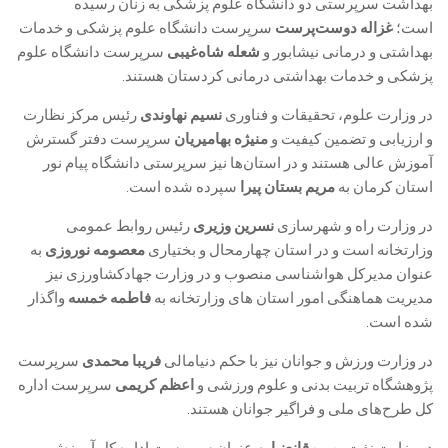
بهداشت سرپرستی دو دانشگاه علوم پزشکی به زنان رسیده
است؛
غزاله دوست‌پرست
سرپرست دانشگاه علوم پزشکی و خدمات
بهداشتی و درمانی نیشابور و
شعله شاه‌غیبی
سرپرست دانشگاه علوم
پزشکی و خدمات بهداشتی درمانی کردستان هستند.
در وزارت علوم، تحقیقات و فناوری
نسیم‌ نهاوندی
رئیس مرکز نظارت
و ارزیابی و تضمین کیفیت و
منیژه بهامیریان
سرپرست دفتر گسترش
آموزش عالی هستند و در استان‌ها نیز سرپرستی دانشگاه پیام نور
استان کرمان به
مریم بستان پیرا
سپرده شده است.
در وزارت راه و شهرسازی
نسرین وزیری
رئیس روابط عمومی
وزارتخانه است و در استان چهارمحال و بختیاری
معصومه نوروزی
به
عنوان
مدیرکل هواشناسی منصوب و در وزارت جهادکشاورزی نیز
مدیریت هماهنگی امور استان های وزارتخانه به
فاطمه خمسه
واگذار
شده است.
در وزارت ورزش و جوانان نیز با حکم دنیامالی
فریبا محمدی
سرپرست
پژوهشگاه تربیت بدنی و علوم‌ ورزشی و
اعظم‌ کریمی
سرپرست اداره
کل طرح‌های ملی و فراگیر جوانان هستند.
در وزارت نفت،
مریم‌قانع‌نیا
به عنوان سرپرست اداره کل آموزش