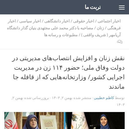
تربت ما
Skip to content
اخبار اجتماعی
/
اخبار حقوقی
/
اخبار دانشگاهی
/
اخبار سیاسی
/
اخبار
فرهنگی
/
زنان
/
مصاحبه با دکتر محمد علی مجتهدی بنیان گذار دانشگاه
آریامهر ( شریف واقفی )
/
مطبوعات و رسانه ها
۰
نقش زنان و افزایش انتصاب‌های مدیریتی در
دولت وفاق ملی؛ حضور ۱۱۴ زن در مدیریت
اجرایی کشور/ وزارتخانه‌هایی که از قافله جا
ماندند
توسط
کاظم خطیبی
· منتشر شده
بهمن ۲, ۱۴۰۳
· بروزرسانی شده
بهمن ۲,
۱۴۰۳