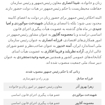
زنان و خانواده،
شینا انصاری
معاون رئیس‌جمهور و رئیس سازمان
حفاظت محیط‌زیست با حکم رئیس‌جمهور در هیات دولت حضور دارند.
البته احکام رئیس جمهور برای حضور زنان در دولت به اعضای کابینه
محدود نمی شود؛ بلکه با امضای پزشکیان
شهیندخت مولاوردی و لعیا
جنیدی
در ماه های گذشته به عضویت هیأت پیگیری اجرای قانون
اساسی درآمدند و یا
معصومه‌ آقاپور
به عنوان مشاور رئیس‌جمهور در
امور همکاری‌های اقتصادی،
فرزانه انصاری
به عنوان رئیس سازمان
ملی استاندارد ایران،
آمنه خدیور
به عنوان صاحب‌نظر و عضو شورای
عالی اداری،
آزاده نظربلند و فریبا افکاری
به عضویت هیأت امنای
کتابخانه‌های عمومی کشور و همچنین
مرضیه وحیددستجردی
به عنوان
دبیر ستاد ملی جمعیت منصوب شده اند.
زنانی که با حکم رئیس جمهور منصوب شدند
فرزانه صادق
وزیر راه و شهرسازی
زهرا بهروز آذر
معاون رئیس جمهور در امور زنان و خانواده
شهیندخت مولاوردی
عضو هیات پیگیری اجرای قانون اساسی
معصومه آقاپور
عضو هیات پیگیری اجرای قانون اساسی