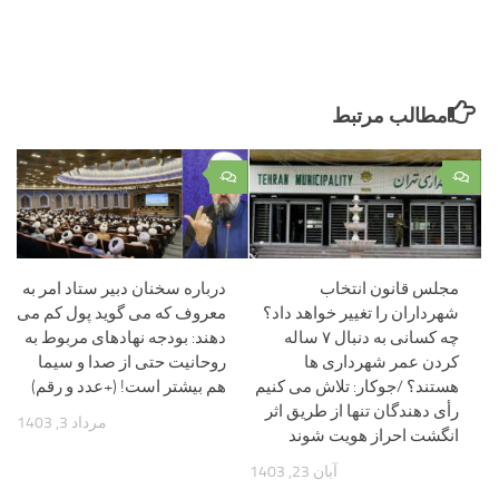
مطالب مرتبط
۰
۰
مجلس قانون انتخاب
درباره سخنان دبیر ستاد امر به
شهرداران را تغییر خواهد داد؟
معروف که می گوید پول کم می
چه کسانی به دنبال ۷ ساله
دهند: بودجه نهادهای مربوط به
کردن عمر شهرداری ها
روحانیت حتی از صدا و سیما
هستند؟ /جوکار: تلاش می کنیم
هم بیشتر است! (+عدد و رقم)
رأی دهندگان تنها از طریق اثر
مرداد 3, 1403
انگشت احراز هویت شوند
آبان 23, 1403