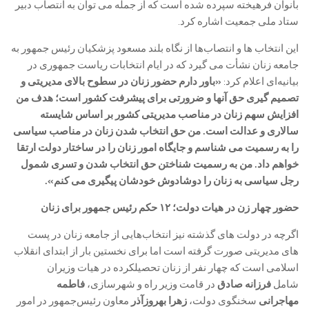
بانوان فرهیخته سپرده شده است که از جمله می توان به انتصاب دبیر
ستاد ملی جمعیت اشاره کرد.
این انتخاب ها و انتصاب‌ها از نگاه بلند مسعود پزشکیان رئیس جمهور به
جامعه زنان نشأت می گیرد که در ایام انتخابات ریاست جمهوری در
بیانیه‌ای اعلام کرد:
«باور دارم حضور زنان در سطوح بالای مدیریتی و
تصمیم گیری حق آنها و ضرورتی برای پیشرفت کشور است؛ هدف من
افزایش سهم زنان در مناصب مدیریتی کشور بر اساس شایسته
سالاری و عدالت است. من حق انتخاب شدن زنان در مناصب سیاسی
را به رسمیت می شناسم و جایگاه امور زنان را در ساختار دولت ارتقا
خواهم داد. من به رسمیت شناختن حق انتخاب شدن و تسری شمول
رجل سیاسی به زنان را دوشادوش خودشان پیگیری می کنم».
حضور چهار زن در هیات دولت؛ ۱۲ حکم رئیس جمهور برای زنان
اگرچه در دولت های گذشته نیز انتخاب‌هایی از جامعه زنان در پست
های مدیریتی صورت گرفته است اما برای نخستین بار از ابتدای انقلاب
اسلامی است که چهار نفر از زنان تحصیلکرده در هیات وزیران
شامل
فرزانه صادق
در قامت وزیر راه و شهرسازی،
فاطمه
مهاجرانی
سخنگوی دولت،
زهرا بهروزآذر
معاون رئیس‌جمهور در امور