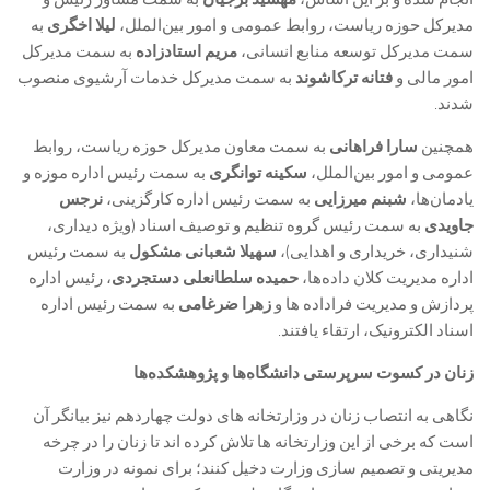
مدیرکل حوزه ریاست، روابط عمومی و امور بین‌الملل،
لیلا اخگری
به
سمت مدیرکل توسعه منابع انسانی،
مریم استادزاده
به سمت مدیرکل
امور مالی و
فتانه ترکاشوند
به سمت مدیرکل خدمات آرشیوی منصوب
شدند.
همچنین
سارا فراهانی
به سمت معاون مدیرکل حوزه ریاست، روابط
عمومی و امور بین‌الملل،
سکینه توانگری
به سمت رئیس اداره موزه و
یادمان‌ها،
شبنم میرزایی
به سمت رئیس اداره کارگزینی،
نرجس
جاویدی
به سمت رئیس گروه تنظیم و توصیف اسناد (ویژه دیداری،
شنیداری، خریداری و اهدایی)،
سهیلا شعبانی مشکول
به سمت رئیس
اداره مدیریت کلان داده‌ها،
حمیده سلطانعلی دستجردی
، رئیس اداره
پردازش و مدیریت فراداده ها و
زهرا ضرغامی
به سمت رئیس اداره
اسناد الکترونیک، ارتقاء یافتند.
زنان در کسوت سرپرستی دانشگاه‌ها و پژوهشکده‌ها
نگاهی به انتصاب زنان در وزارتخانه های دولت چهاردهم نیز بیانگر آن
است که برخی از این وزارتخانه ها تلاش کرده اند تا زنان را در چرخه
مدیریتی و تصمیم سازی وزارت دخیل کنند؛ برای نمونه در وزارت