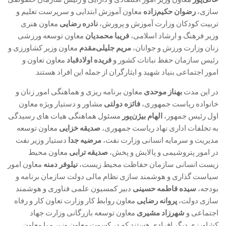
سازی،
رضوان حکیم‌زاده
معاون آموزش ابتدایی و سرپرست تعلیم و
تربیت کودکان وزارت آموزش و پرورش،
نادره رضایی
معاون هنری
وزیر فرهنگ و ارشاد اسلامی،
فریبا محمدیان
معاون توسعه ورزشی
زنان وزارت ورزش و جوانان،
مریم جلیلی‌مقدم
معاون وزیر کشاورزی و
رئیس سازمان حفظ نباتات کشور و
فریده اولادقباد
معاون تعاون و
امور اجتماعی بنیاد شهید و ایثارگران از جمله این افراد هستند.
در این مدت
بهناز موحدی
معاون برنامه ریزی و هماهنگی امور زنان و
خانواده ریاست جمهوری،
فائزه دولتی
مشاور و دستیار ویژه معاون
اول رئیس جمهور،
الهام بیژن‌پور
مسئول هماهنگی هیات های رسیدگی
به تخلفات اداری نهاد ریاست جمهوری،
صدیقه خزایی
معاون توسعه
مدیریت و سرمایه انسانی وزارت نفت،
مرضیه جدا
دستیار وزیر نفت
در امور پتروشیمی و پالایش و پخش،
صدیقه ترابی
معاون محیط
زیست انسانی سازمان حفاظت محیط زیست،
نیلوفر دمنه
معاون امور
سیاست گذاری و هوشمند سازی نظام مالی دولت سازمان برنامه و
بودجه،
سیده فاطمه حسینی
دبیر کمسیون علمی فناوری و هوشمند
سازی دولت،
پروانه رضایی
معاون روابط کار وزارت تعاون کار و رفاه
اجتماعی و
شهرزاد مشیری
معاون توسعه بازرگانی وزارت جهاد
کشاورزی دیگر افرادی هستند که در کسوت معاون وزیر و یا معاون