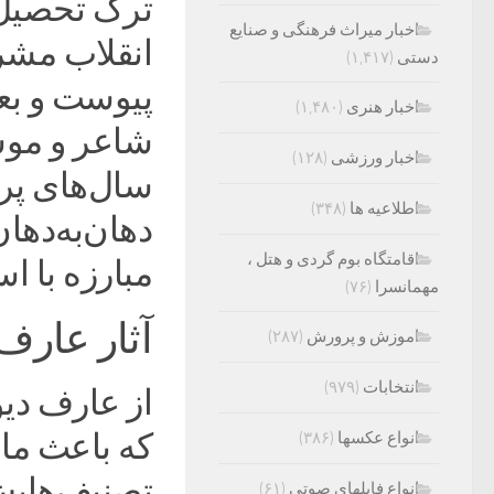
ترک تحصیل ک
اخبار میراث فرهنگی و صنایع
انقلاب مشر
دستی
(۱,۴۱۷)
پیوست و بعد
اخبار هنری
(۱,۴۸۰)
شاعر و موس
اخبار ورزشی
(۱۲۸)
سال‌های پر
اطلاعیه ها
(۳۴۸)
دهان‌به‌دها
اقامتگاه بوم گردی و هتل ،
مبارزه با ا
مهمانسرا
(۷۶)
آثار عارف
اموزش و پرورش
(۲۸۷)
انتخابات
(۹۷۹)
از عارف دی
که باعث ما
انواع عکسها
(۳۸۶)
تصنیف‌هایش
انواع فایلهای صوتی
(۶۱)