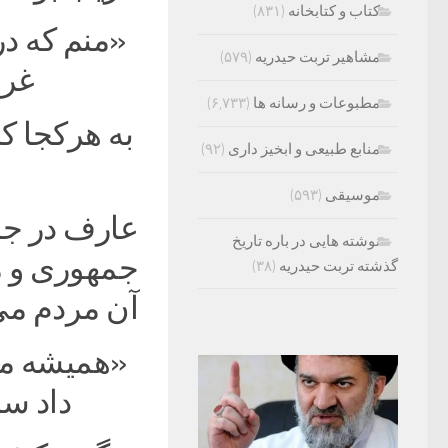
کتاب و کتابخانه
(۸۳۱)
«منم که
مشاهیر تربت حیدریه
(۵۷۹)
غری
مطبوعات و رسانه ها
(۶,۷۳۳)
به هرکجا
منابع طبیعی و ابخیز داری
(۹۲)
د
موسیقی
(۵۹۳)
عارف در جای
نوشته هایی در باره تاریخ
جمهوری و مش
گذشته تربت حیدریه
(۳۸)
آن مردم می‌
«همیشه 
داد سن