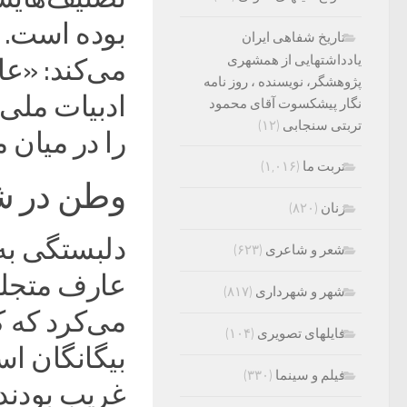
بوده است. د
تاریخ شفاهی ایران
یادداشتهایی از همشهری
می‌کند: «ع
پژوهشگر، نویسنده ، روز نامه
ادبیات مل
نگار پیشکسوت آقای محمود
تربتی سنجابی
(۱۲)
را در میان
تربت ما
(۱,۰۱۶)
وطن در ش
زنان
(۸۲۰)
دلبستگی به
شعر و شاعری
(۶۲۳)
عارف متجلی
شهر و شهرداری
(۸۱۷)
می‌کرد که 
فایلهای تصویری
(۱۰۴)
بیگانگان اس
فیلم و سینما
(۳۳۰)
غریب بودند.