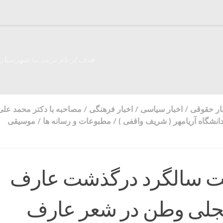
هدف از نام تربت ما شهرستان
ار حقوقی
/
اخبار سیاسی
/
اخبار فرهنگی
/
مصاحبه با دکتر محمد علی
دانشگاه آریامهر ( شریف واقفی )
/
مطبوعات و رسانه ها
/
موسیقی
بت سالگرد درگذشت عارف
تجلی وطن در شعر عارف