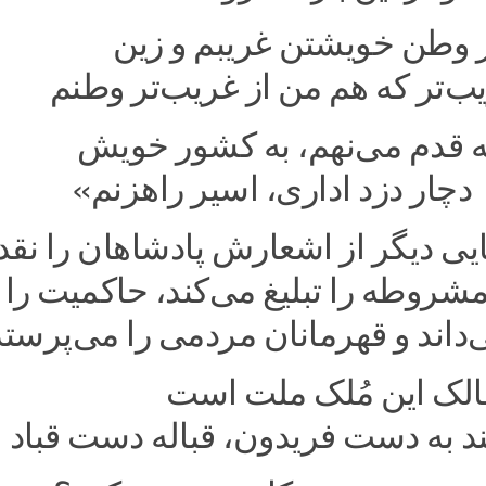
 در وطن خویشتن غریبم و ز
ب‌تر که هم من از غریب‌تر وطنم
 که قدم می‌نهم، به کشور خ
چار دزد اداری، اسیر راهزنم»
ی دیگر از اشعارش پادشاهان را نقد 
روطه را تبلیغ می‌کند، حاکمیت را ا
داند و قهرمانان مردمی را می‌پرستد
مالک این مُلک ملت است 
د به دست فریدون، قباله دست قباد