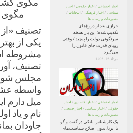
مگوی کشو
اخبار اجتماعی
/
اخبار حقوقی
/
اخبار
مگوی م
سیاسی
/
اخبار فرهنگی
/
انتخابات
/
مطبوعات و رسانه ها
خرازی بعد از دروغ‌های
تصنیف «از 
تکذیب‌شده؛ این بار نسخه
سرنگونی دولت را پیچید / وقتی
یکی از بهت
رویای قدرت جای قانون را
مشروطه است
می‌گیرد
مرداد 16, 1405
تصنیف، آور
مجلس شورای
واسطه عشق
میل دارم ای
اخبار اجتماعی
/
اخبار اقتصادی
/
اخبار
حقوقی
/
اخبار سیاسی
/
اخبار صنعتی
/
نام و یاد ا
مطبوعات و رسانه ها
یک کارشناس بانکی در گفت و گو
جاودان بمان
با ایرنا: بدون اصلاح سیاست‌های