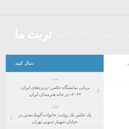
Skip to content
تربت ما
 تربت حیدریه میباشد مطالب گوناگون
دنبال کنید:
بعدی
برپایی نمایشگاه عکس «پرتره‌های ایران،
۲۰۲۲»‌ در خانه هنرمندان ایران
قبلی
یک عکس یک روایت: خانواده آلونک‌نشین در
خیابان شهباز جنوبی تهران