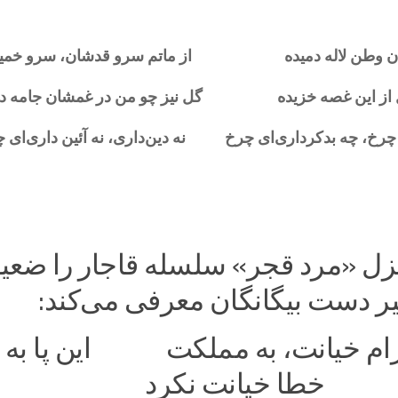
نان وطن لاله دمیده از ماتم سرو قدشان، سرو خمید
بل از این غصه خزیده گل نیز چو من در غمشان جامه در
 چرخ، چه بدکرداری‌ای چرخ نه دین‌داری، نه آئین داری‌ای 
زل «مرد قجر» سلسله قاجار را ضعی
ر دست بیگانگان معرفی می‌کند:
لتزام خیانت، به مملکت این پا به
خطا خیانت نکرد