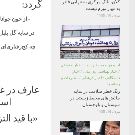
گردد:
کلان، بانک مرکزی به تنهایی قادر
به مهار تورم نیست
مرداد 16, 1405
«
از خون جوا
در سایه گل بل
چه کج‌رفتاری‌ای
اب و هوا و محیط زیست
/
اخبار اجتماعی
/
اخبار بهداشتی ودر مانی
/
اخبار
دانشگاهی
/
اخبار فرهنگی
/
مطبوعات و
رسانه ها
عارف در غ
زنگ خطر سلامت در سایه
چالش‌های محیط زیستی در
اسی
سیستان و بلوچستان
مرداد 16, 1405
«با قید ا