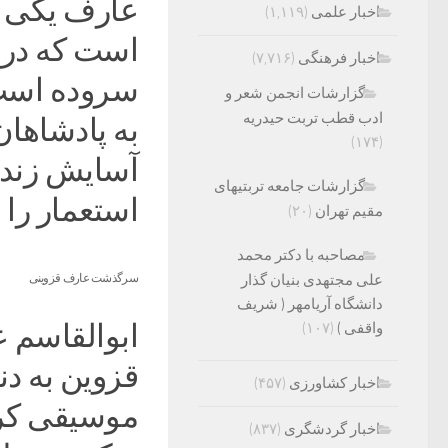
عارف یکی ا
اخبار علمی
(۱,۱۱۹)
است که درب
اخبار فرهنگی
(۷,۷۱۶)
سروده است.
گزارشات انجمن شعر و
ادب قطب تربت حیدریه
به پادشاهان
(۱۷۴)
آسایش زندگی
گزارشات جامعه تربتیهای
استعمار را 
مقیم تهران
(۲۰)
مصاحبه با دکتر محمد
علی مجتهدی بنیان گذار
سرگذشت عارف قزوینی
دانشگاه آریامهر ( شریف
واقفی )
(۱۰۷)
اخبار کشاورزی
(۴۵۷)
اخبار گردشگری
(۸۳۷)