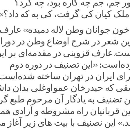
ر جم، جم چه کاره بود، چه کر
لک کیان کی گرفت، کی به که داد؟»
خون جوانان وطن لاله دمیده» عارف،
رین شعر در شرح اوضاع وطن در دورا
.عارف قزوینی در مقدمه‌ای بر ای
ده‌است: «این تصنیف در دوره دوم
 ایران در تهران ساخته شده‌است. 
ی که حیدرخان عمواوغلی بدان دا
ن تضنیف به یادگار آن مرحوم طبع گرد
ولین قربانیان راه مشروطه و آزادی ه
د.» این نصنیف با بیت های زیر آغاز م