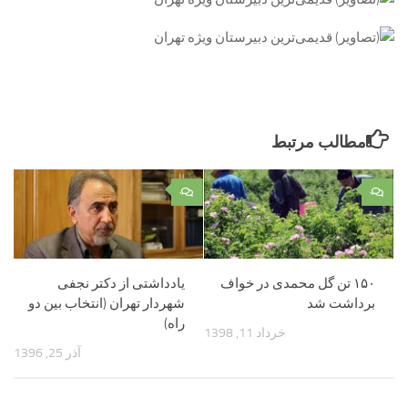
مطالب مرتبط
۰
۰
۱۵۰ تن گل محمدی در خواف
یادداشتی از دکتر نجفی
برداشت شد
شهردار تهران (انتخاب بین دو
راه)
خرداد 11, 1398
آذر 25, 1396