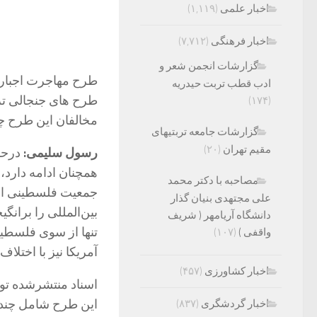
اخبار علمی
(۱,۱۱۹)
اخبار فرهنگی
(۷,۷۱۲)
گزارشات انجمن شعر و
طرح مهاجرت اجباری
ادب قطب تربت حیدریه
طرح های جنجالی ترا
(۱۷۴)
مخالفان این طرح چه
گزارشات جامعه تربتیهای
مقیم تهران
(۲۰)
رسول سلیمی:
درحا
همچنان ادامه دارد، 
مصاحبه با دکتر محمد
جمعیت فلسطینی از غ
علی مجتهدی بنیان گذار
بین‌المللی را برا
دانشگاه آریامهر ( شریف
تنها از سوی فلسطی
واقفی )
(۱۰۷)
آمریکا نیز با اختل
اخبار کشاورزی
(۴۵۷)
اسناد منتشرشده توس
این طرح شامل چند
اخبار گردشگری
(۸۳۷)