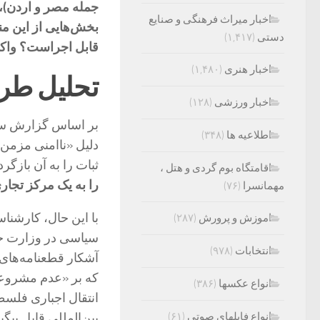
جمله مصر و اردن)، 
اخبار میراث فرهنگی و صنایع
بخش‌هایی از این من
دستی
(۱,۴۱۷)
قابل اجراست؟ واکن
اخبار هنری
(۱,۴۸۰)
تحلیل طرح
اخبار ورزشی
(۱۲۸)
بر اساس گزارش سی 
اطلاعیه ها
(۳۴۸)
دلیل «ناامنی مزمن» 
ثبات را به آن بازگر
اقامتگاه بوم گردی و هتل ،
را به یک مرکز تجاری 
مهمانسرا
(۷۶)
با این حال، کارشنا
اموزش و پرورش
(۲۸۷)
سیاسی در وزارت خار
انتخابات
(۹۷۸)
که بر «عدم مشروعیت
انواع عکسها
(۳۸۶)
انتقال اجباری فلس
انواع فایلهای صوتی
(۶۱)
بین‌المللی قابل پیگی