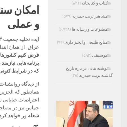
کتاب و کتابخانه
(۸۳۱)
امکان سن
مشاهیر تربت حیدریه
(۵۷۹)
و عملی
مطبوعات و رسانه ها
(۶,۷۲۸)
منابع طبیعی و ابخیز داری
(۹۲)
عراق، از همان ابت
فرض کنیم کشورهای 
موسیقی
(۵۹۳)
برنامه‌هایی نیازمند 
نوشته هایی در باره تاریخ
که در شرایط کنونی
گذشته تربت حیدریه
(۳۸)
از دیدگاه روانشناخ
همانطور که الجزیره
اعتراضات خیابانی ش
حماس نیز در مصاحبه
شعله ور خواهد کرد