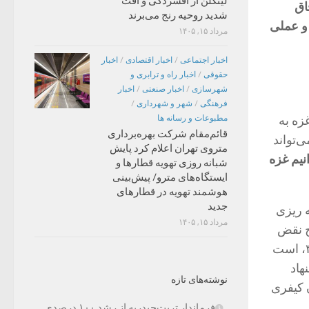
لینکلن از افسردگی و افت
اق
شدید روحیه رنج می‌برند
 و عملی
مرداد ۱۵, ۱۴۰۵
اخبار اجتماعی
/
اخبار اقتصادی
/
اخبار
حقوقی
/
اخبار راه و ترابری و
شهرسازی
/
اخبار صنعتی
/
اخبار
فرهنگی
/
شهر و شهرداری
/
زه به
مطبوعات و رسانه ها
قائم‌مقام شرکت بهره‌برداری
‌تواند
متروی تهران اعلام کرد پایش
نیم غزه
شبانه روزی تهویه قطارها و
ایستگاه‌های مترو/ پیش‌بینی
هوشمند تهویه در قطارهای
جدید
ه ریزی
مرداد ۱۵, ۱۴۰۵
ح نقض
آشکار قطعنامه‌های شورای امنیت سازمان ملل متحد، از جمله قطعنامه ۲۴۲ و ۳۳۸، است
هاد
نوشته‌های تازه
 کیفری
فرماندار تربت‌حیدریه از رشد ۱۰۰ درصدی