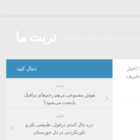
Skip to content
تربت ما
 تربت حیدریه میباشد مطالب گوناگون
/
اخبار
دنبال کنید:
( شریف
بعدی
هوش مصنوعی مرهم زخم‌های ترافیک
پایتخت می‌شود؟
قبلی
دره چال کندی دزفول، طبیعتی بکر و
باورنکردنی در دل خوزستان