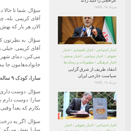
عراقچی را کلید زدند
مرداد 14, 1405
سؤال: شما تا حالا 
آقای کریمی: بله، چن
الان هر بار که بهش 
سؤال: به نظرتون کا
آقای کریمی: خیلی زی
اخبار اجتماعی
/
اخبار اقتصادی
/
اخبار
می‌کنن، دمای شهرها
حقوقی
/
اخبار سیاسی
/
اخبار صنعتی
/
اخبار فرهنگی
/
مطبوعات و رسانه ها
خانواده‌هامون جا بند
انتقاد ظریف از شرق گرایی
سیاست خارجی ایران
سارا، کودک ۹ ساله و دانش‌آموز کلاس سومی هم در این گفت‌وگو شرکت کرد و می گوید:
مرداد 14, 1405
سؤال: دوست داری ر
سارا: دوست دارم با
بکارم که بعداً وقتی
سؤال: اگر یه درخ
اخبار اجتماعی
/
اخبار حقوقی
/
اخبار
سارا: بهش می‌گم: “