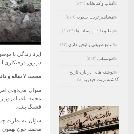
کتاب و کتابخانه
(۸۳۱)
مشاهیر تربت حیدریه
(۵۷۹)
مطبوعات و رسانه ها
(۶,۷۲۳)
منابع طبیعی و ابخیز داری
(۹۲)
ایرنا زندگی با موض
موسیقی
(۵۹۲)
در روز درختکاری انج
نوشته هایی در باره تاریخ
محمد، ۷ ساله و دانش‌آموز کلاس اول است او در این گفت وگو می گوید:
گذشته تربت حیدریه
(۳۸)
سوال: می‌دونی امر
محمد: بله، امروز ر
قشنگ بشه.
سؤال: به نظرت چر
محمد: چون بهمون ه