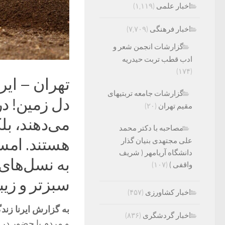
اخبار علمی
(۱,۱۱۹)
اخبار فرهنگی
(۷,۷۰۹)
گزارشات انجمن شعر و
ادب قطب تربت حیدریه
(۱۷۴)
گزارشات جامعه تربتیهای
دل زمین! در
مقیم تهران
(۲۰)
می‌دهند، بلک
مصاحبه با دکتر محمد
هستند. امسا
علی مجتهدی بنیان گذار
دانشگاه آریامهر ( شریف
به نسل‌های 
واقفی )
(۱۰۷)
سبزتر و زیبا
اخبار کشاورزی
(۴۵۷)
به گزارش ایرنا زند
اخبار گردشگری
(۸۳۶)
و مردم با حضور در 