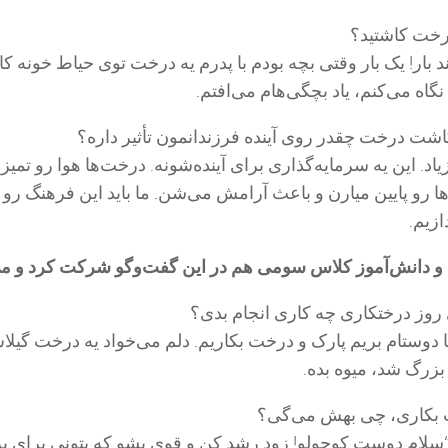
درخت کاشتید؟
د بار! یک بار وقتی بچه بودم با پدرم یه درخت توی حیاط خونه کا
نگاه می‌کنم، یاد بچگی‌هام می‌افتم.
شت درخت چقدر روی آینده فرزندانمون تأثیر داره؟
اد. این یه سرمایه‌گذاری برای آینده‌شونه. درخت‌ها هوا رو تمیز
 رو پایین میارن و باعث آرامش می‌شن. ما باید این فرهنگ رو 
ازیم.
وز درختکاری چه کاری انجام بدی؟
 دوستام بریم پارک و درخت بکاریم. دلم می‌خواد یه درخت گیل
 بزرگ شد، میوه بده.
ت بکاری، چی بهش می‌گی؟
سلام دوست کوچولو! زود رشد کن و قوی بشو که بتونی برای پرن