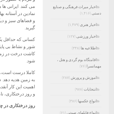
می کنند. ایرانی ها 
اخبار میراث فرهنگی و صنایع
نمادین در آستانه به
دستی
(۱,۴۱۶)
و فضاهای سبز و دیگ
اخبار هنری
(۱,۴۷۹)
گیرید.
اخبار ورزشی
(۱۲۷)
کسانی که حداقل یک 
شور و نشاط بی پایان
اطلاعیه ها
(۳۴۸)
کاشت درخت در زمین،
اقامتگاه بوم گردی و هتل ،
شود.
مهمانسرا
(۷۶)
کاملا درست است، ا
اموزش و پرورش
(۲۸۷)
به زمین هدیه دهد. ش
اهمیت این کار آنقد
انتخابات
(۹۷۸)
و روز درختکاری، نامی
انواع عکسها
(۳۸۶)
روز درختکاری در چ
انواع فایلهای صوتی
(۶۱)