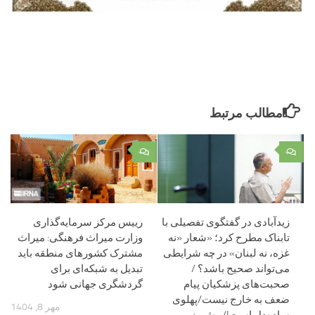
مطالب مرتبط
۰
۰
زیدآبادی در گفتگوی تفصیلی با
رییس مرکز سرمایه‌گذاری
تابناک مطرح کرد؛ «شعار «نه
وزارت میراث فرهنگی: میراث
غزه، نه لبنان» در چه شرایطی
مشترک کشورهای منطقه باید
می‌تواند صحیح باشد؟ /
تبدیل به شبکه‌ای برای
صحبت‌های پزشکیان پیام
گردشگری جهانی شود
ضعف به خارج نیست/پهلوی
مهر 8, 1404
ساده‌دل است!/پیش‌بینی