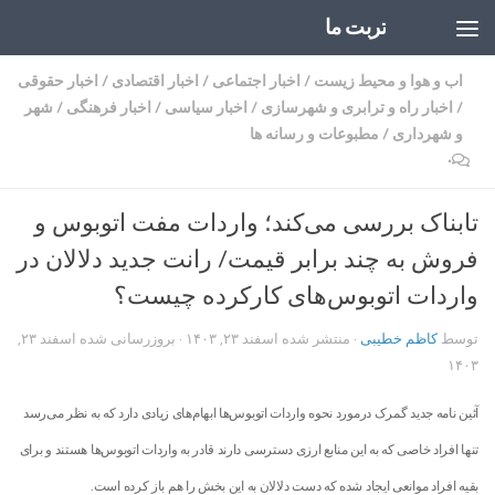
تربت ما
Skip to content
اب و هوا و محیط زیست
/
اخبار اجتماعی
/
اخبار اقتصادی
/
اخبار حقوقی
/
اخبار راه و ترابری و شهرسازی
/
اخبار سیاسی
/
اخبار فرهنگی
/
شهر
و شهرداری
/
مطبوعات و رسانه ها
۰
تابناک بررسی می‌کند؛ واردات مفت اتوبوس و
فروش به چند برابر قیمت/ رانت جدید دلالان در
واردات اتوبوس‌های کارکرده چیست؟
توسط
کاظم خطیبی
· منتشر شده
اسفند ۲۳, ۱۴۰۳
· بروزرسانی شده
اسفند ۲۳,
۱۴۰۳
آئین نامه جدید گمرک درمورد نحوه واردات اتوبوس‌ها ابهام‌های زیادی دارد که به نظر می‌رسد
تنها افراد خاصی که به این منابع ارزی دسترسی دارند قادر به واردات اتوبوس‌ها هستند و برای
بقیه افراد موانعی ایجاد شده که دست دلالان به این بخش را هم باز کرده است.