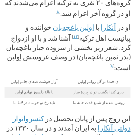
گروه‌های ۲۰ نفری به ترکیه اعزام می‌شدند که
]
۸
[
او در گروه آخر اعزام شد.
او در
آنکارا
با
اِولین باغچه‌بان
خواننده و
]
۱۳
[
پیانیست اهل ترکیه
آشنا شد و با او ازدواج
کرد. شعر زیر بخشی از سروده جبار باغچه‌بان
(پدر ثمین باغچه‌بان) در وصف عروسش اِولین
]
۸
[
است:
ای خندهٔ تو گل روانم اِولین
آواز خوشت صفای جانم اِولین
بازی کند انگشت تو در پردهٔ ساز
با نالهٔ دلسوز نهانم اِولین
روشن شده از شمع قدت خانهٔ ما
تابد رخ تو چو ماه در لانهٔ ما
این زوج پس از پایان تحصیل در
کنسرواتوار
دولتی آنکارا
به ایران آمدند و در سال ۱۳۳۰ در