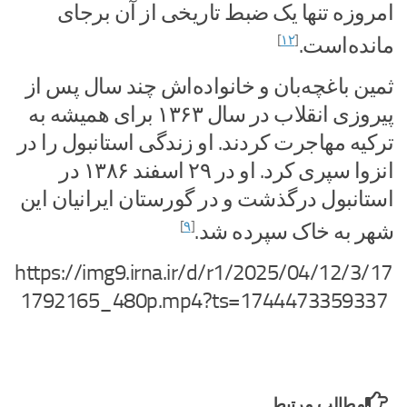
امروزه تنها یک ضبط تاریخی از آن برجای
]
۱۲
[
مانده‌است.
ثمین باغچه‌بان و خانواده‌اش چند سال پس از
پیروزی انقلاب در سال ۱۳۶۳ برای همیشه به
ترکیه مهاجرت کردند. او زندگی استانبول را در
انزوا سپری کرد. او در ۲۹ اسفند ۱۳۸۶ در
استانبول درگذشت و در گورستان ایرانیان این
]
۹
[
شهر به خاک سپرده شد.
https://img9.irna.ir/d/r1/2025/04/12/3/17
1792165_480p.mp4?ts=1744473359337
مطالب مرتبط