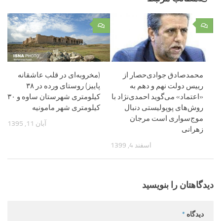
۰
۰
محمدصادق جوادی‌حصار از
(مخروبه‌ای در قلب عاشقانه
رییس دولت نهم و دهم به
پاییز) روستای ورده در ۳۸
«اعتماد» می‌گوید احمدی‌نژاد با
کیلومتری شهرستان ساوه و ۳۰
روش‌های پوپولیستی دنبال
کیلومتری شهر مامونیه
موج‌سواری است مرجان
آبان 11, 1395
زهرانی
اسفند 4, 1399
دیدگاهتان را بنویسید
دیدگاه
*