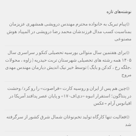
نوشته‌های تازه
پیام تبریک به خانواده محترم مهندس درویشی همشهری عزیزمان
بمناسبت کسب مدال فرزندشان محمد رضا درویشی در المپیاد هوش
مصنوعی
برای هفتمین سال متوالی بورسیه تحصیلی کنکو ر سراسری سال
۱۴۰۵ همه رشته های تحصیلی شهرستان تربت حیدریه ( زاوه ، محولات
،جلگه رخ ، کدکن و بایگ ) توسط خیر نیک اندیش دیارمان مهندس مهدی
مروج
چین هم پس از ایران و روسیه کارت «فراصوت» را رو کرد/ وحشت
در پنتاگون؛ استقرار انبوه «دی‌اف‑۱۷» و پایان عصر پدافند آمریکا در
اقیانوس آرام +عکس
فعالیت تنها کارگاه تولید تخم‌نوغان شمال شرق کشور از سرگرفته
شد