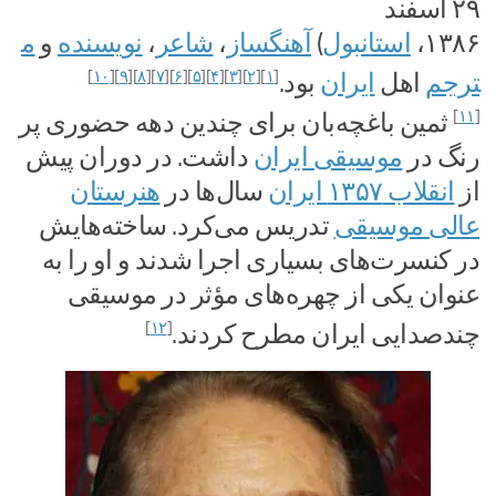
۲۹ اسفند
۱۳۸۶،
استانبول
)
آهنگساز
،
شاعر
،
نویسنده
و
م
]
۱۰
[
]
۹
[
]
۸
[
]
۷
[
]
۶
[
]
۵
[
]
۴
[
]
۳
[
]
۲
[
]
۱
[
ترجم
اهل
ایران
بود.
]
۱۱
[
ثمین باغچه‌بان برای چندین دهه حضوری پر
رنگ در
موسیقی ایران
داشت. در دوران پیش
از
انقلاب ۱۳۵۷ ایران
سال‌ها در
هنرستان
عالی موسیقی
تدریس می‌کرد. ساخته‌هایش
در کنسرت‌های بسیاری اجرا شدند و او را به
عنوان یکی از چهره‌های مؤثر در موسیقی
]
۱۲
[
چندصدایی ایران مطرح کردند.