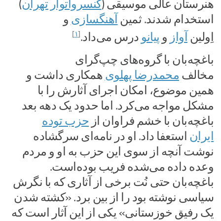
هنرستان عالی موسیقی (
کنسرواتوار تهران
)
استخدام شدند. ثمین
آهنگسازی
و
]
۱
[
اِولین
آواز
و
پیانو
درس می‌داد.
باغچه‌بان با گروه‌های چپ‌گرای
مخالف
محمدرضا پهلوی
همکاری داشت و
همین موضوع، امکان اجرای آثارش را با
مشکل مواجه می‌کرد. اما حدود یک دهه بعد
باغچه‌بان با خشم فراوان از
حزب توده
ایران
استعفا داد. او در نامه‌ای سرگشاده
نوشت آنچه از سوی این حزب به او و مردم
وعده داده می‌شده فریب بوده‌است.
باغچه‌بان حتی نُت برخی از آثاری که با نگرش
سیاسی نوشته بود را از بین برد. «کشته شدن
یک رفیق خوزستانی» یکی از این آثار است که