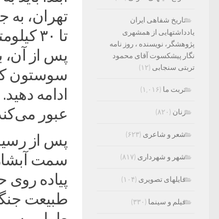
تاریخ شفاهی ایران
تا ۳۰ کی
یادداشتهایی از همشهری
پژوهشگر، نویسنده ، روز نامه
پس از آن، ب
نگار پیشکسوت آقای محمود
تربتی سنجابی
(۱۲)
سوستون که
تربت ما
(۱,۰۱۶)
ادامه دهید. 
عبور می‌کند
زنان
(۸۲۰)
شعر و شاعری
(۶۲۳)
پس از رسید
سمت آبشار 
شهر و شهرداری
(۸۱۷)
فایلهای تصویری
(۱۰۴)
طبیعت جنگل
فیلم و سینما
(۳۳۰)
طول مسیر، ت