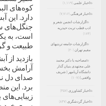
اخبار علمی
(۱,۱۱۹)
کوه‌های ال
اخبار فرهنگی
(۷,۷۱۶)
گزارشات انجمن شعر و
جنگل‌های س
ادب قطب تربت حیدریه
(۱۷۴)
است، به یکی
طبیعت و گ
گزارشات جامعه تربتیهای
مقیم تهران
(۲۰)
بازدید از آ
مصاحبه با دکتر محمد
آرامش بخش 
علی مجتهدی بنیان گذار
دانشگاه آریامهر ( شریف
صدای دل نو
واقفی )
(۱۰۷)
برد. این منط
اخبار کشاورزی
(۴۵۷)
زیبایی‌های 
اخبار گردشگری
(۸۳۷)
سوی خود ج