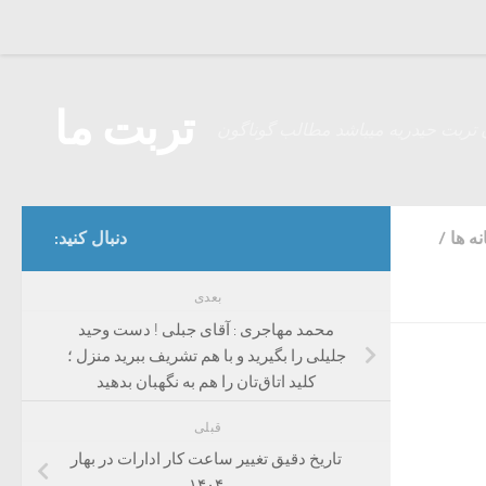
Skip to content
تربت ما
 تربت حیدریه میباشد مطالب گوناگون
ه ها
/
دنبال کنید:
بعدی
محمد مهاجری : آقای جبلی ! دست وحید
جلیلی را بگیرید و با هم تشریف ببرید منزل ؛
کلید اتاق‌تان را هم به نگهبان بدهید
قبلی
تاریخ دقیق تغییر ساعت کار ادارات در بهار
۱۴۰۴