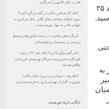
قدرت جای قانون را می‌گیرد
تهران، به جاده لواسان – فشم وارد شوید و حدود ۲۵
یک کارشناس بانکی در گفت و گو با ایرنا:
رسید.
بدون اصلاح سیاست‌های کلان، بانک مرکزی به
تنهایی قادر به مهار تورم نیست
زنگ خطر سلامت در سایه چالش‌های محیط
زیستی در سیستان و بلوچستان
حتی
در گفت‌وگو با ایرنا اعلام شد؛ ۲۷ درصد
کودکان بدسرپرست مراکز بهزیستی فرزندان
طلاق هستند
به
ظریف: «دوران بزن‌دررو» پایان یافت/
یر
ضرورت گذار از تهدیدمداری به فرصت‌مداری
 از میان
بایگانی تاریخ خورشیدی