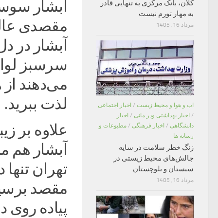
آبشار سوستو
کلان، بانک مرکزی به تنهایی قادر
به مهار تورم نیست
مقصدی عالی
مرداد 16, 1405
آبشار در دل
سرسبز لواس
می‌دهند از 
لذت ببرید.
اب و هوا و محیط زیست
/
اخبار اجتماعی
/
اخبار بهداشتی ودر مانی
/
اخبار
علاوه بر ز
دانشگاهی
/
اخبار فرهنگی
/
مطبوعات و
رسانه ها
آبشار هم م
زنگ خطر سلامت در سایه
چالش‌های محیط زیستی در
تهران تنها 
سیستان و بلوچستان
مرداد 16, 1405
مقصد برسید
پیاده روی 