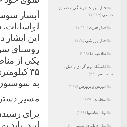
اخبار میراث فرهنگی و صنایع
آبشار سوست
دستی
(۱,۴۱۷)
لواسانات، 
اخبار هنری
(۱,۴۸۰)
این آبشار در
اخبار ورزشی
(۱۲۸)
روستای سوس
اطلاعیه ها
(۳۴۸)
یکی از منا
اقامتگاه بوم گردی و هتل ،
۳۵ کیلومت
مهمانسرا
(۷۶)
به سوستون
اموزش و پرورش
(۲۸۷)
مسیر دستر
انتخابات
(۹۷۹)
برای رسیدن
انواع عکسها
(۳۸۶)
ابتدا باید 
انواع فایلهای صوتی
(۶۱)