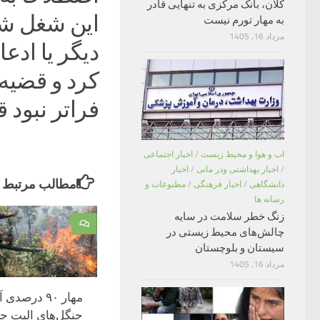
کلان، بانک مرکزی به تنهایی قادر
این شغل شر
به مهار تورم نیست
مرداد 16, 1405
دیگر یا ادعا
کرد و قضیه
فراتر نبود 
اب و هوا و محیط زیست
/
اخبار اجتماعی
/
اخبار بهداشتی ودر مانی
/
اخبار
مطالب مرتبط
دانشگاهی
/
اخبار فرهنگی
/
مطبوعات و
رسانه ها
زنگ خطر سلامت در سایه
۰
چالش‌های محیط زیستی در
سیستان و بلوچستان
مرداد 16, 1405
مهار ۹۰ درص
جنگل‌های الیت چ