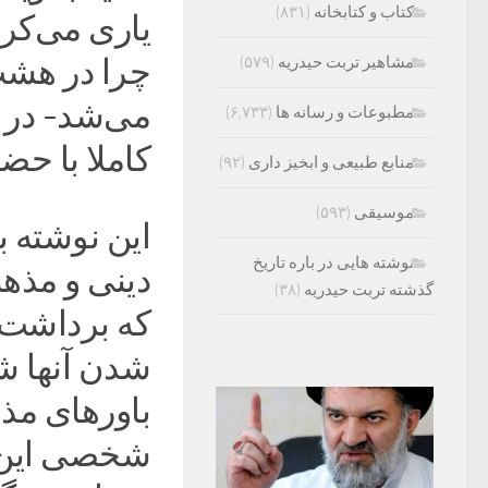
کتاب و کتابخانه
(۸۳۱)
یاری می‌کر
چرا در هشت
مشاهیر تربت حیدریه
(۵۷۹)
می‌شد- در 
مطبوعات و رسانه ها
(۶,۷۳۳)
کاملا با حض
منابع طبیعی و ابخیز داری
(۹۲)
موسیقی
(۵۹۳)
این نوشته ب
نوشته هایی در باره تاریخ
دینی و مذه
گذشته تربت حیدریه
(۳۸)
که برداشت 
شدن آنها شد
باورهای مذه
شخصی این س