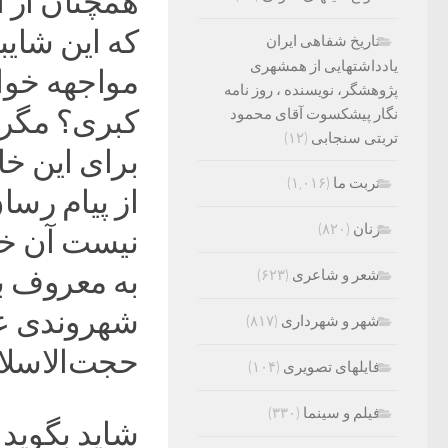
همچنان از 
که این شایب
تاریخ شفاهی ایران
یادداشتهایی از همشهری
مواجهه خوا
پژوهشگر، نویسنده ، روز نامه
کبری؟ مگر 
نگار پیشکسوت آقای محمود
تربتی سنجابی
(۱۲)
برای این خا
تربت ما
(۱,۰۱۶)
از پیام رسا
زنان
(۸۲۰)
نیست آن خان
شعر و شاعری
(۶۲۳)
شهروندی عا
شهر و شهرداری
(۸۱۷)
حجت‌الاسل
فایلهای تصویری
(۱۰۴)
فیلم و سینما
(۳۳۰)
شاید بگوید ن