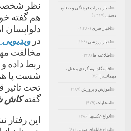
نظر شخصی خ
اخبار میراث فرهنگی و صنایع
هم گفته خو
دستی
(۱,۴۱۷)
دلواپسان ام
اخبار هنری
(۱,۴۸۰)
در
ویدیویی
اخبار ورزشی
(۱۲۸)
مخالفت مهن
اطلاعیه ها
(۳۴۸)
ربط داده و 
اقامتگاه بوم گردی و هتل ،
شست‌ پا هم
مهمانسرا
(۷۶)
تحت تاثیر ق
اموزش و پرورش
(۲۸۷)
گفته
کاش شما
انتخابات
(۹۷۹)
انواع عکسها
(۳۸۶)
این رفتار 
انواع فایلهای صوتی
(۶۱)