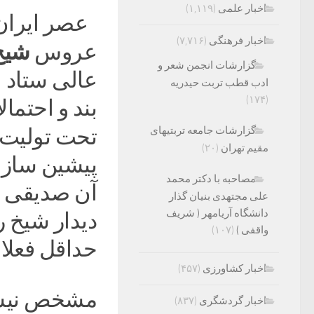
اخبار علمی
(۱,۱۱۹)
عصر ایران؛
اخبار فرهنگی
(۷,۷۱۶)
شیخ
عروس
گزارشات انجمن شعر و
عالی ستاد ا
ادب قطب تربت حیدریه
(۱۷۴)
بند و احتمال
گزارشات جامعه تربتیهای
تحت تولیت 
مقیم تهران
(۲۰)
پیشین سازم
مصاحبه با دکتر محمد
آن صدیقی ر
علی مجتهدی بنیان گذار
دانشگاه آریامهر ( شریف
دیدار شیخ ر
واقفی )
(۱۰۷)
حداقل فعلا.
اخبار کشاورزی
(۴۵۷)
مشخص نیست 
اخبار گردشگری
(۸۳۷)