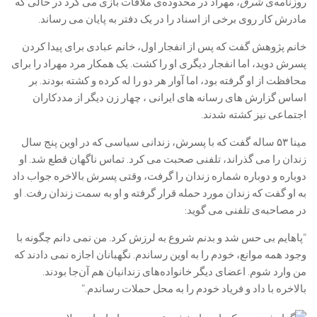
روزنامه‌ی
شرق
، مهراد در محدوده‌ی ملاقات بازی می کرد در حالی که
مادرش کار روی برخی از اسناد را در یک دفتر به پایان می رساند.
خانم پژوهش گفت که پس از انفجار اول، خانم عبادی برای پیدا کردن
پسرش دوید، اما انفجار دیگری او را کشت. یک همکار مرد مهراد را برای
محافظت از او گرفته بود، اما آوار هر دو را له کرده و کشته بودند. بر
اساس گزارش های رسانه های ایرانی ، چهار زن دیگر از مددکاران
اجتماعی نیز کشته شدند.
مینا ۵۳ ساله گفت که با پسرش، زندانی سیاسی که در اوین پنج سال
زندان را می گذراند، تلفنی صحبت می کرد. تماس ناگهان قطع شد. او
دوباره و دوباره شماره زندان را گرفت، وقتی پسرش بالاخره جواب داد
به او گفت که زندان مورد حمله قرار گرفته و او به سمت زندان رفت. او
در مصاحبه‌ی تلفنی می گوید:
“پاهایم بی حس شد و بدنم شروع به لرزش کرد. من نمی دانم چگونه با
وجود همه موانع، خودم را به اوین رساندم. نگهبانان اجازه نمی دادند که
من وارد شوم. اعضای دیگر خانواده‌های زندانیان هم آن‌جا بودند.
بالاخره با داد و فریاد خودم را به محل حملات رساندم.”