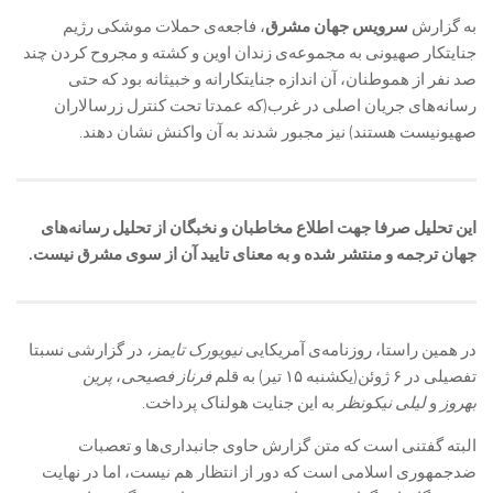
به گزارش
سرویس جهان مشرق
، فاجعه‌ی حملات موشکی رژیم
جنایتکار صهیونی به مجموعه‌ی زندان اوین و کشته و مجروح کردن چند
صد نفر از هموطنان، آن اندازه جنایتکارانه و خبیثانه بود که حتی
رسانه‌های جریان اصلی در غرب(که عمدتا تحت کنترل زرسالاران
صهیونیست هستند) نیز مجبور شدند به آن واکنش نشان دهند.
این تحلیل صرفا جهت اطلاع مخاطبان و نخبگان از تحلیل رسانه‌های
جهان ترجمه و منتشر شده و به معنای تایید آن از سوی مشرق نیست.
در همین راستا، روزنامه‌ی آمریکایی
نیویورک تایمز،
در گزارشی نسبتا
تفصیلی در ۶ ژوئن(یکشنبه ۱۵ تیر) به قلم
فرناز فصیحی
،
پرین
بهروز
و
لیلی نیکونظر
به این جنایت هولناک پرداخت.
البته گفتنی است که متن گزارش حاوی جانبداری‌ها و تعصبات
ضدجمهوری اسلامی است که دور از انتظار هم نیست، اما در نهایت