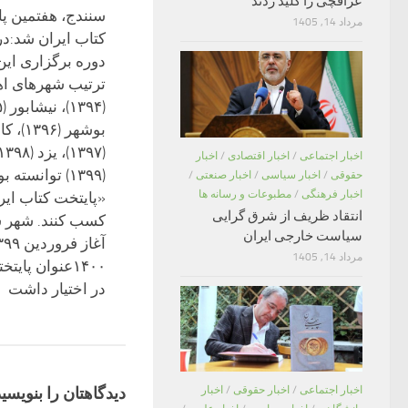
عراقچی را کلید زدند
سنندج، هفتمین پ
مرداد 14, 1405
کتاب ایران شد:
دوره برگزاری این 
ترتیب شهرهای اه
بوشهر (۳۹۶
اخبار اجتماعی
/
اخبار اقتصادی
/
اخبار
(۱۳۹۹) توانسته‌
حقوقی
/
اخبار سیاسی
/
اخبار صنعتی
/
اخبار فرهنگی
/
مطبوعات و رسانه ها
«پایتخت کتاب ایر
انتقاد ظریف از شرق گرایی
کسب کنند. شهر ش
سیاست خارجی ایران
مرداد 14, 1405
۱۴۰۰عنوان پایت
در اختیار داشت
اخبار اجتماعی
/
اخبار حقوقی
/
اخبار
دیدگاهتان را بنویسید