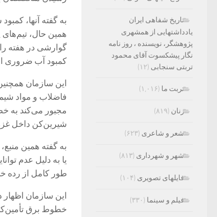
به گفته آنها، کمبو
تاریخ شفاهی ایران
یادداشتهایی از همشهری
پژوهشگر، نویسنده ، روز نامه
گوارشی در هفته را ث
نگار پیشکسوت آقای محمود
کمبود آب ضروری اف
تربتی سنجابی
(۱۲)
این سازمان همچنین 
تربت ما
(۱,۰۱۶)
فاضلاب و مواد شیمی
مجبور می‌کند به خط
زنان
(۸۱۹)
شیرین‌کن داخل غزه که
شعر و شاعری
(۶۲۳)
شهر و شهرداری
(۸۱۳)
یا به دلیل عدم توانا
طور کامل از رده خا
فایلهای تصویری
(۱۰۴)
فیلم و سینما
(۳۳۰)
خطوط برق تأمین‌کنن