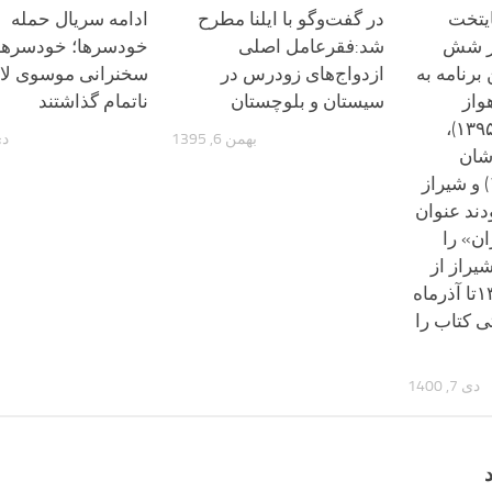
ایتخت
در گفت‌وگو با ایلنا مطرح
ادامه سریال حمله
در شش
شد:فقرعامل اصلی
خودسرها؛ خودسرها
برنامه به
ازدواج‌های زودرس در
سخنرانی موسوی لار
واز
سیستان و بلوچستان
ناتمام گذاشتند
(۱۳۹۴)، نیشابور (۱۳۹۵)،
بهمن 6, 1395
دی 1
۱)، کاشان
(۱۳۹۷)، یزد (۱۳۹۸) و شیراز
 بودند عنوان
ان» را
یراز از
آغاز فروردین ۱۳۹۹تا آذرماه
ختی کتاب را
دی 7, 1400