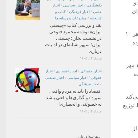
و
دانشگاهی
/
اخبار سیاسی
/
اخبار
ای
علمی
/
اخبار فرهنگی
/
کتاب و
کتابخانه
/
مطبوعات و رسانه ها
نقد و بررسی کتاب «چیستی
ایران» نوشته محمود فتوحی
همچنین گزارش شد که از ژوئن ۲۰۲۴(خرداد ۱۴۰۳) سازمان پزشکان بدون مرز از هر ۱۰
در نشست بخارا؛ چیستی
ده
ایران؛ سپهر نشانه‌ای در ادبیات
درباری
مرداد ۱۴, ۱۴۰۵
افزون بر این، ارتش رژیم صهیونیستی از آغاز جنگ علیه غزه در هفتم اکتبر ۲۰۲۳(۱۵ مهر
اخبار اجتماعی
/
اخبار اقتصادی
/
اخبار
ه
حقوقی
/
اخبار سیاسی
/
اخبار صنعتی
/
اخبار فرهنگی
اقتصاد را باید به مردم واقعی
ور می‌کند
سپرد / واگذاری‌ها واقعی باشد
نه خصولتی و انحصاری!
 توزیع
مرداد ۱۴, ۱۴۰۵
از
نوشته‌های تازه