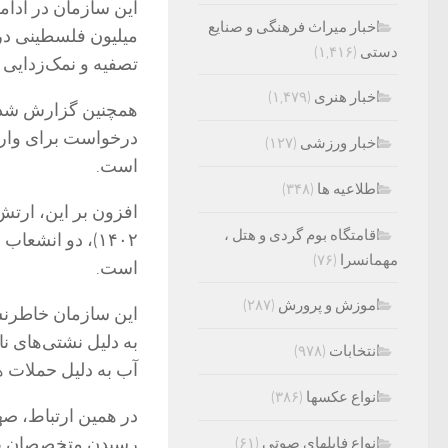
این سازمان در ادامه
اخبار میراث فرهنگی و صنایع
میلیون فلسطینی در ن
دستی
(۱,۴۱۶)
تصفیه و نمک‌زدایی 
اخبار هنری
(۱,۴۷۹)
درخواست برای واردات
اخبار ورزشی
(۱۲۷)
است.
اطلاعیه ها
(۳۴۸)
اقامتگاه بوم گردی و هتل ،
۱۴۰۲)، دو انشع
مهمانسرا
(۷۶)
است.
اموزش و پرورش
(۲۸۷)
به دلیل نشتی‌های ن
انتخابات
(۹۷۸)
آب به دلیل حملات هو
انواع عکسها
(۳۸۶)
در همین ارتباط، صه
رسیدن متخصصان به پ
انواع فایلهای صوتی
(۶۱)