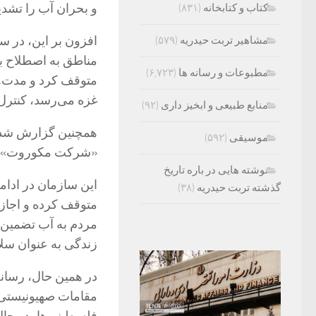
و بحران آب را تشدید
کتاب و کتابخانه
(۸۳۱)
افزون بر این، در س
مشاهیر تربت حیدریه
(۵۷۹)
مطبوعات و رسانه ها
(۶,۷۲۳)
متوقف کرد و مدت‌ه
غزه می‌رسد، کنترل 
منابع طبیعی و ابخیز داری
(۹۲)
موسیقی
(۵۹۲)
«شرکت مکوروت» را 
نوشته هایی در باره تاریخ
این سازمان در ادا
گذشته تربت حیدریه
(۳۸)
متوقف کرده و اجازه
مردم به آب تضمین شو
زندگی به عنوان سل
در همین حال، رسانه
مقامات صهیونیستی 