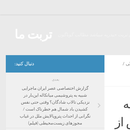
Skip to content
تربت ما
 تربت حیدریه میباشد مطالب گوناگون
گی
/
دنبال کنید:
بعدی
گزارش اختصاصی عصر ایران ماجرایی
شبیه به پتروشیمی میانکاله این‌بار در
ه
نزدیکی تالاب شادگان؟ وقتی حتی نفس
کشیدن باد شمال هم خطرناک است /
نگرانی از احداث پتروپالایش ملل در غیاب
از
مجوزهای زیست‌محیطی (فیلم)