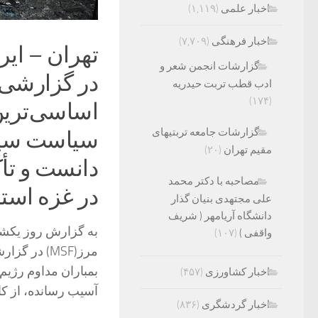
اخبار علمی
(۱,۱۱۹)
اخبار فرهنگی
(۷,۷۰۹)
تهران – ایر
گزارشات انجمن شعر و
در گزارشی 
ادب قطب تربت حیدریه
(۱۷۴)
اساسی‌ترین 
گزارشات جامعه تربتیهای
سیاست سیس
مقیم تهران
(۲۰)
دانست و تأک
مصاحبه با دکتر محمد
در غزه استف
علی مجتهدی بنیان گذار
دانشگاه آریامهر ( شریف
به گزارش روز یکشن
واقفی )
(۱۰۷)
بمباران مداوم رژیم
اخبار کشاورزی
(۴۵۷)
آسیب رسانده، از کار 
اخبار گردشگری
(۸۳۶)