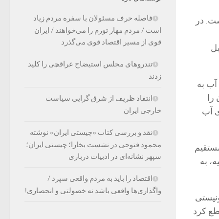
فاصله حرف مسئولان با سفره مردم زیاد
ست. در
است / مردم مهار تورم را می‌خواهند / ایران
قوی از مسیر اقتصاد قوی می‌گذرد
یل
تندروهای مجلس استیضاح عراقچی را کلید
زدند
آب به
 را
انتقاد ظریف از شرق گرایی سیاست
خارجی ایران
ی آب
نقد و بررسی کتاب «چیستی ایران» نوشته
محمود فتوحی در نشست بخارا؛ چیستی ایران؛
 دلیل آسیب مستقیم
سپهر نشانه‌ای در ادبیات درباری
ه، به
اقتصاد را باید به مردم واقعی سپرد /
واگذاری‌ها واقعی باشد نه خصولتی و انحصاری!
 ارتش رژیم صهیونیستی
طع کرد