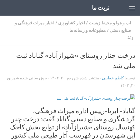
تربت ما
Skip to content
اب و هوا و محیط زیست
/
اخبار کشاورزی
/
اخبار میراث فرهنگی و
صنایع دستی
/
مطبوعات و رسانه ها
۰
درخت چنار روستای «شیرازآباد» گناباد ثبت
ملی شد
توسط
کاظم خطیبی
· منتشر شده
شهریور ۲۰, ۱۴۰۴
· بروزرسانی شده
شهریور
۲۰, ۱۴۰۴
گناباد- ایرنا-رییس اداره میراث فرهنگی،
گردشگری و صنایع دستی گناباد گفت: درخت چنار
کهنسال روستای «شیرازآباد» از توابع بخش کاخک
این شهرستان در فهرست آثار طبیعی ملی کشور