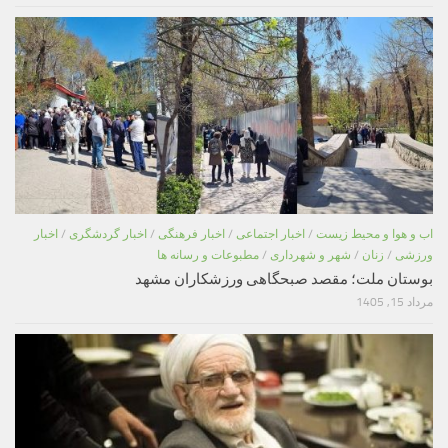
اب و هوا و محیط زیست
/
اخبار اجتماعی
/
اخبار فرهنگی
/
اخبار گردشگری
/
اخبار
ورزشی
/
زنان
/
شهر و شهرداری
/
مطبوعات و رسانه ها
بوستان ملت؛ مقصد صبحگاهی ورزشکاران مشهد
مرداد 15, 1405