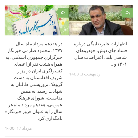
۰
۰
اظهارات علیرضابیگی درباره
در هفدهم مرداد ماه سال
فساد چای دبش، خودرو‌های
۱۳۷۷، محمود صارمی خبرنگار
شاسی بلند، اعتراضات سال
خبرگزاریِ جمهوری اسلامی، به
۱۴۰۱ و …
همراه هشت نفر از اعضای
کنسولگری ایران در مزار
اردیبهشت 3, 1403
شریف افغانستان به دست
گروهک تروریستی طالبان به
شهادت رسید. به همین
مناسبت، شورای فرهنگ
عمومی، هفدهم مرداد ماه هر
سال را به عنوان «روز خبرنگار»
نامگذاری کرد.
مرداد 17, 1400