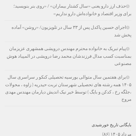
حذف ارز دارو یعنی «سال کشتار بیماران» / «روی بنر بنویسید؛
برای وزیر اقتصاد و خانواده‌اش دارو نداریم»
اجرای حسین پاکدل پس از ۳۳ سال در تلویزیون/ «روشن» آماده
پخش شد
پیام تبریک به خانواده محترم مهندس درویشی همشهری عزیزمان
بمناسبت کسب مدال فرزندشان محمد رضا درویشی در المپیاد هوش
مصنوعی
برای هفتمین سال متوالی بورسیه تحصیلی کنکو ر سراسری سال
۱۴۰۵ همه رشته های تحصیلی شهرستان تربت حیدریه ( زاوه ، محولات
،جلگه رخ ، کدکن و بایگ ) توسط خیر نیک اندیش دیارمان مهندس مهدی
مروج
بایگانی تاریخ خورشیدی
مرداد ۱۴۰۵
(۸۶)