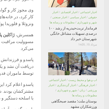
وی مجوز کار و گواهی
اخبار اجتماعی
/
اخبار اقتصادی
/
اخبار
کار کرد، در خانه‌ها
حقوقی
/
اخبار سیاسی
/
اخبار صنعتی
/
شهر و شهرداری
/
مطبوعات و رسانه ها
ونزوئلا و فلوریدا پو
فرماندار تربت‌حیدریه از رشد ۱۰۰
درصدی تسهیلات مشاغل خانگی
همسرش،
ژاکلین پ
شهرستان خبر داد
مسوولیت مراقبت از
مرداد 15, 1405
می‌کرد.
دریافت آن نشد و یک
توسط ماموران فدر
اب و هوا و محیط زیست
/
اخبار اجتماعی
پاسدو اعلام کرد این
/
اخبار فرهنگی
/
اخبار گردشگری
/
اخبار
ورزشی
/
زنان
/
شهر و شهرداری
/
مطبوعات و رسانه ها
با اسلحه دستگیر و د
بوستان ملت؛ مقصد صبحگاهی
ورزشکاران مشهد