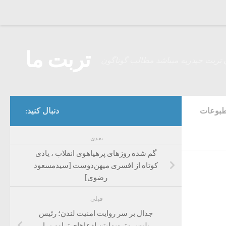
Skip to content
تربت ما
 تربت حیدریه میباشد مطالب گوناگون
بوعات
دنبال کنید:
بعدی
گم شده روزهای پرهیاهوی انقلاب ، یادی
کوتاه از افسری میهن‌دوست [سیدمسعود
رضوی]
قبلی
جدال بر سر روایت امنیت لندن؛ رئیس
پلیس متروپولیتن ادعاهای ترامپ را