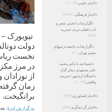
اخبار علمی
(۱,۱۱۹)
اخبار فرهنگی
(۷,۷۱۲)
گزارشات انجمن شعر و
ادب قطب تربت حیدریه
نیویورک – 
(۱۷۴)
دولت دونال
گزارشات جامعه تربتیهای
مقیم تهران
(۲۰)
در مرز مکزی
مصاحبه با دکتر محمد
علی مجتهدی بنیان گذار
از نوزادان 
دانشگاه آریامهر ( شریف
واقفی )
(۱۰۷)
زمان گرفته
برانگیخت.
اخبار کشاورزی
(۴۵۷)
اخبار گردشگری
(۸۳۷)
به گزارش ایرنا
، هف