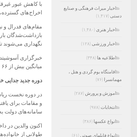
با کاهش عبور غیرقا
اخبار میراث فرهنگی و صنایع
اخراج‌های گسترده، خ
دستی
(۱,۴۱۷)
مقام‌های فدرال و نی
اخبار هنری
(۱,۴۸۰)
بازداشت‌شدگان باره
نگهداری می‌شوند ت
اخبار ورزشی
(۱۲۸)
خبرگزاری آسوشیتدپر
اطلاعیه ها
(۳۴۸)
میانگین بیش از ۶۶ هزار نفر را در بازداشت داشت که بالاترین رقم ثبت‌شده است.
اقامتگاه بوم گردی و هتل ،
مهمانسرا
(۷۶)
دوره جدید جدایی خان
اموزش و پرورش
(۲۸۷)
در دوره نخست ریاست
و مقامات برای یافت
انتخابات
(۹۷۸)
سامانه‌های دولت به
انواع عکسها
(۳۸۶)
اکنون والدین در دا
طولانی از خانواده‌ه
انواع فایلهای صوتی
(۶۱)