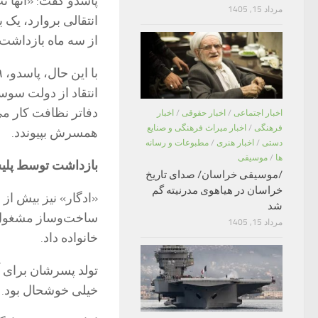
پاسدو گفت: «آنها ت
مرداد 15, 1405
انتقالی بروارد، یک 
از سه ماه بازداشت،
انتقاد از دولت سوس
دفاتر نظافت کار می‌
اخبار اجتماعی
/
اخبار حقوقی
/
اخبار
فرهنگی
/
اخبار میراث فرهنگی و صنایع
همسرش بپیوندد.
دستی
/
اخبار هنری
/
مطبوعات و رسانه
ها
/
موسیقی
بازداشت توسط پلی
/موسیقی خراسان/ صدای تاریخ
خراسان در هیاهوی مدرنیته گم
«ادگار» نیز بیش از 
شد
ساخت‌وساز مشغول شد
مرداد 15, 1405
خانواده داد.
خیلی خوشحال بود. 