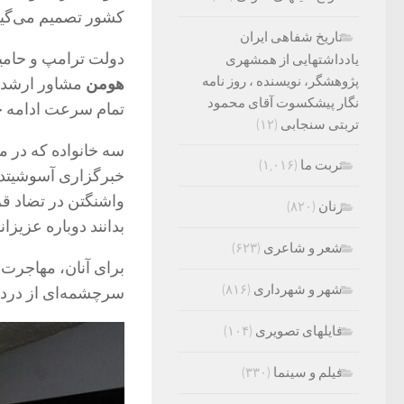
کشور تصمیم می‌گیرن
تاریخ شفاهی ایران
دولت ترامپ و حامیا
یادداشتهایی از همشهری
پژوهشگر، نویسنده ، روز نامه
هومن
مشاور ارشد مر
نگار پیشکسوت آقای محمود
تمام سرعت ادامه خو
تربتی سنجابی
(۱۲)
سه خانواده که در ما
تربت ما
(۱,۰۱۶)
خبرگزاری آسوشیتدپر
واشنگتن در تضاد قر
زنان
(۸۲۰)
بدانند دوباره عزیزان
شعر و شاعری
(۶۲۳)
برای آنان، مهاجرت ب
شهر و شهرداری
(۸۱۶)
سرچشمه‌ای از درد ع
فایلهای تصویری
(۱۰۴)
فیلم و سینما
(۳۳۰)