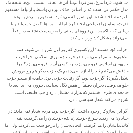
می‌شود، فردا مرغ، پس‌فردا لوبیا. این‌ها اتفاقی نیست. این‌ها نتیجه یک
مدل حکمرانی است که بر اساس حذف نیروی واسط و ارتباط مستقیم
با توده ساخته شده؛ این تصور که می‌شود مستقیم با مردم با توده
قدرت، سامان اجتماعی ایجاد کرد. اما این نیروها اکنون غایب‌اند و تا
زمانی که حاکمیت این نیروهای میانی را به رسمیت نشناسد، واقعاً
نمی‌تواند مشکل کشور را حل کند.
احزاب کجا هستند؟ این کشوری که روز اول شروع می‌شود، همه
مذهبی‌ها متمرکز می‌شوند در حزب جمهوری اسلامی؛ چرا حزب
جمهوری اسلامی فرو می‌ریزد، چه کسی آن را فرو می‌ریزد؟ چرا
حذفش می‌کنیم؟ چرا اجازه نمی‌دهیم یک حزب دیگر هم روبه‌رویش
شکل بگیرد؟ اگر حزب بود، اگر رقابت حزبی بود، جامعه از مسیر حزب
جلو می‌رفت، بحران دقیقاً از همین نگاه سیاسی بیرون می‌آید؛ بعد با
جامعه‌ای طرف هستیم که هزار تا مشکل دارد و خب طبیعی است
شروع می‌کند شعار سیاسی دادن.
اگر این سازوکار وجود داشت، اگر حزب بود، مردم شعار نمی‌دادند در
خیابان؛ می‌رفتند سراغ حزبشان، یقه حزبشان را می‌گرفتند، یقه
کاندیدایشان را می‌گرفتند، اتحادیه‌شان را بازخواست می‌کردند. ولی ما
این‌ها را حذف کردیم. باید یک جراحی اساسی اجتماعی در این کشور