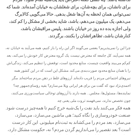
برای نانشان، برای بچه‌شان، برای شغلشان به خیابان آمده‌اند. شما که
نمی‌توانی همان لحظه به آن‌ها شغل بدهی. حالا می‌گویی کالابرگ
می‌دهم، یک میلیون می‌دهم، باشد، شاید بخشی از مشکل را کم کند،
ولی اجازه بده ده روز در خیابان باشند. پلیس مراقبشان باشد،
کنارشان باشد، تظاهراتشان را بکنند، برگردند.
چرا این را نمی‌پذیریم؟ بعضی‌ می‌گویند اگر این راه را باز کنیم، همه می‌آیند به خیابان. نه،
همه نمی‌آیند. کل جامعه که معترض نیست. یک گروه معترض کار خودش را می‌کند، بعد
کم‌کم می‌بیند واقعیت چیست، منابع محدود است، توقعش را تنظیم می‌کند، زندگی‌اش
را با همان منابع محدود صورت‌بندی می‌کند. مشکل این است که در این کشور همه
نیروهای اجتماعی مردم را فریب داده‌اند. آرزوهای غلط در ذهن مردم ساخته‌اند. مگر
احمدی‌نژاد نبود که گفت من برای هر ایرانی ویلا می‌سازم؟ بقیه رؤسای‌جمهور چه؟
نماینده‌ها، مسئول‌ها، مجلس… همه دارند با آرزوهای توخالی سیاست‌ورزی می‌کنند،
چون تخصص ندارند، نمی‌فهمند ثروت ملی یعنی چه.
همه فکر می‌کنند باید نفت را یک‌شبه خرج کنیم تا همه‌چیز درست شود.
صنعت خودروسازی را نگاه کنید؛ هی ماشین می‌سازد، می‌سازد،
می‌سازد، بعد مردم را می‌کشاند به ثبت‌نام میلیونی. این کار درست
است؟ بعد تقصیر را می‌اندازیم گردن مردم؟ نه، حکومت مشکل دارد،