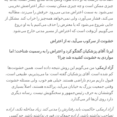
چیزی ممکن است و چه چیزی ممکن نیست، دیگر اعتراضش تخریبی
نمی‌شود. به سمت اعتراض مدنی می‌رود. حرفش را می‌زند، مطالبه
می‌کند، فشار می‌آورد، ولی نمی‌خواهد همه‌چیز را خراب کند. مشکل از
جایی شروع می‌شود که یا معترض را حذف می‌کنیم یا به او دروغ
می‌گوییم. آن‌وقت است که اعتراض از مسیر مدنی خارج می‌شود.
خشونت از سرکوب می‌آید، نه از اعتراض
ایرنا: آقای پزشکیان گفتگو کرد و اعتراض را به رسمیت شناخت؛ اما
مواردی به خشونت کشیده شد چرا؟
آزاد ارمکی:
من می‌گویم این روش نتیجه داده است. همین خشونت‌ها
کم شده است. آقای پزشکیان گفته است: ما می‌پذیریم، طبیعی است،
قبول داریم مردم ناراضی هستند. خیلی هم خوب. ولی مسئله خشونت
وقتی جمعیت بزرگ به خیابان می‌آید، پراکنده هستند، اصلاً بسیاری
گوششان به حرف رئیس‌جمهور و سخنگویش نیست. رسانه دیگری
دارد روی آن‌ها اثر می‌گذارد.
آزاد ارمکی: حاکمیت باید رفتارش را مدنی کند. زیاد مداخله نکند، اراده
تصاحب نداشته باشد، اراده جمع‌کردن فوری نداشته باشد. چه کسی