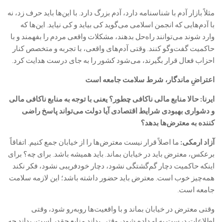
مثلاً بازار آدم با شناسنامه دارد، آدم بزرگ دارد. با این‌ها باید حرف زد، نه
با آدم‌هایی که انجمن اسلامی می‌گوید کی بیاید و کی نیاید. این‌ها که
وارد شوند می‌توانند راه‌حل بدهند، مشکلات واقعی مردم را بفهمند و با
حاکمیت گفت‌وگو کنند. وقتی آدم‌های واقعی، با تجربه و متخصص کنار
احزاب فعال قرار بگیرند، می‌شود کشور را به جای درست هدایت کرد.
اعتراضِ ماندگار، شرط سلامت جامعه است
ایرنا: حالا منابع مالی ناکافی چطور؟ یعنی با توجه به منابع ناکافی مالی
و دشواری بهبودی شرایط اقتصادی آیا دولت می‌تواند پاسخ راضی
کننده به معترض‌ها بدهد؟
آزاد ارمکی:
ما اصلاً قرار نیست معترض‌ها را از خیابان جمع کنیم. اتفاقاً
برعکس، معترض باید در خیابان بماند. باید همیشه باشد. برای چه؟ برای
اینکه حاکمیت دچار گم‌گشتگی نشود، دچار خودفریبی نشود، فکر نکند
همه‌چیز خوب است. معترض باید حضور داشته باشد؛ این لازمه سلامت
جامعه است.
وقتی معترض در خیابان بماند و با واقعیت‌ها روبه‌رو شود، وقتی
اطلاعات درست به او داده شود، وقتی بداند منابع چقدر است، بداند چه