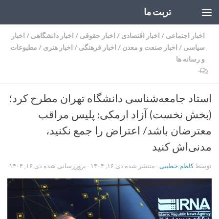
تربت ما
Skip to content
اخبار اجتماعی
/
اخبار اقتصادی
/
اخبار حقوقی
/
اخبار دانشگاهی
/
اخبار
سیاسی
/
اخبار صنعت و معدن
/
اخبار فرهنگی
/
اخبار هنری
/
مطبوعات
و رسانه ها
۰
استاد جامعه‌شناسی دانشگاه تهران مطرح کرد؛
(بخش نخست) آزاد ارمکی: پلیس مراقب
معترضان باشد/ اعتراض را جمع نکنید،
مدنی‌اش کنید
توسط
کاظم خطیبی
· منتشر شده
دی ۱۶, ۱۴۰۴
· بروزرسانی شده
دی ۱۶, ۱۴۰۴