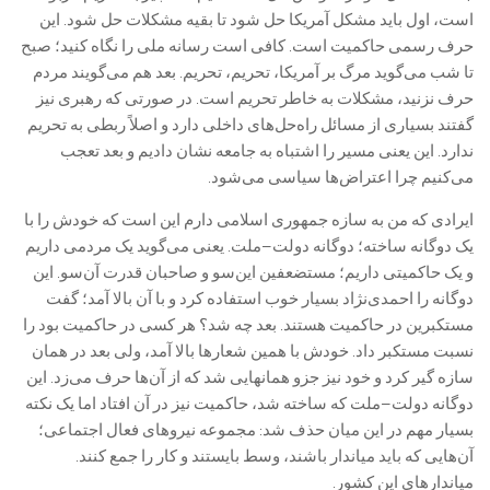
است، اول باید مشکل آمریکا حل شود تا بقیه مشکلات حل شود. این
حرف رسمی حاکمیت است. کافی است رسانه ملی را نگاه کنید؛ صبح
تا شب می‌گوید مرگ بر آمریکا، تحریم، تحریم. بعد هم می‌گویند مردم
حرف نزنید، مشکلات به خاطر تحریم است. در صورتی که رهبری نیز
گفتند بسیاری از مسائل راه‌حل‌های داخلی دارد و اصلاً ربطی به تحریم
ندارد. این یعنی مسیر را اشتباه به جامعه نشان دادیم و بعد تعجب
می‌کنیم چرا اعتراض‌ها سیاسی می‌شود.
ایرادی که من به سازه جمهوری اسلامی دارم این است که خودش را با
یک دوگانه ساخته؛ دوگانه دولت–ملت. یعنی می‌گوید یک مردمی داریم
و یک حاکمیتی داریم؛ مستضعفین این‌سو و صاحبان قدرت آن‌سو. این
دوگانه را احمدی‌نژاد بسیار خوب استفاده کرد و با آن بالا آمد؛ گفت
مستکبرین در حاکمیت هستند. بعد چه شد؟ هر کسی در حاکمیت بود را
نسبت مستکبر داد. خودش با همین شعارها بالا آمد، ولی بعد در همان
سازه گیر کرد و خود نیز جزو همانهایی شد که از آن‌ها حرف می‌زد. این
دوگانه دولت–ملت که ساخته شد، حاکمیت نیز در آن افتاد اما یک نکته
بسیار مهم در این میان حذف شد: مجموعه نیروهای فعال اجتماعی؛
آن‌هایی که باید میاندار باشند، وسط بایستند و کار را جمع کنند.
میاندارهای این کشور.