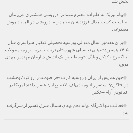
پخش شد
پیام تبریک به خانواده محترم مهندس درویشی همشهری عزیزمان
بمناسبت کسب مدال فرزندشان محمد رضا درویشی در المپیاد هوش
مصنوعی
برای هفتمین سال متوالی بورسیه تحصیلی کنکو ر سراسری سال
۱۴۰۵ همه رشته های تحصیلی شهرستان تربت حیدریه ( زاوه ، محولات
،جلگه رخ ، کدکن و بایگ ) توسط خیر نیک اندیش دیارمان مهندس مهدی
مروج
چین هم پس از ایران و روسیه کارت «فراصوت» را رو کرد/ وحشت
در پنتاگون؛ استقرار انبوه «دی‌اف‑۱۷» و پایان عصر پدافند آمریکا در
اقیانوس آرام +عکس
فعالیت تنها کارگاه تولید تخم‌نوغان شمال شرق کشور از سرگرفته
شد