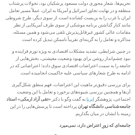
تحریم‌ها، شعار محوری دولت مسعود پزشکیان بود، تحولات پرشتاب
منطقه و در نهایت تجاوز اسرائیل و آمریکا به ایران، عملاً مسیر تعامل
ایران با غرب را به بن‌بست کشانده است. از سوی دیگر، طرح شروطی
مانند کنار گذاشتن برنامه موشکی از سوی طرف آمریکایی از نظر
مقامات عالی کشور غیرقابل‌پذیرش تلقی می‌شود و همین مسئله،
مذاکره و تعامل را به گزینه‌ای تقریباً ناممکن تبدیل کرده است.
در چنین شرایطی، تشدید مشکلات اقتصادی به ‌ویژه تورم فزاینده و
نبود چشم‌انداز روشن برای بهبود وضعیت معیشتی، بخش‌هایی از
جامعه را به سمت اعتراضات اقتصادی سوق داده؛ اعتراضاتی که در
ادامه به طرح شعارهای سیاسی علیه حاکمیت انجامیده است.
برای بررسی دقیق‌تر ماهیت این اعتراضات، فهم منطق شکل‌گیری
آن‌ها و همچنین بررسی شیوه‌های برخورد و تعامل با این وضعیت
اجتماعی، پژوهشگر
ایرنا
به گفت وگو با دکتر
«تقی آزاد ارمکی»
استاد
جامعه‌شناسی دانشگاه تهران
پرداخته است تا پرسش‌هایی را در این
زمینه با ایشان در میان بگذاریم.
جامعه‌ای که زورِ اعتراض دارد، نمی‌میرد