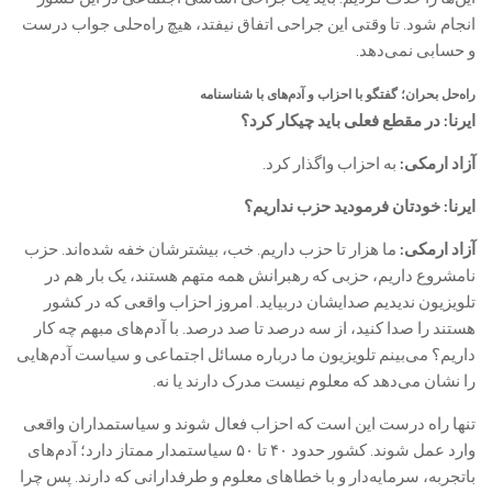
انجام شود. تا وقتی این جراحی اتفاق نیفتد، هیچ راه‌حلی جواب درست
و حسابی نمی‌دهد.
راه‌حل بحران؛ گفتگو با احزاب و آدم‌های با شناسنامه
ایرنا: در مقطع فعلی باید چیکار کرد؟
آزاد ارمکی:
به احزاب واگذار کرد.
ایرنا: خودتان فرمودید حزب نداریم؟
آزاد ارمکی:
ما هزار تا حزب داریم. خب، بیشترشان خفه شده‌اند. حزب
نامشروع داریم، حزبی که رهبرانش همه متهم هستند، یک بار هم در
تلویزیون ندیدیم صدایشان دربیاید. امروز احزاب واقعی که در کشور
هستند را صدا کنید، از سه درصد تا صد درصد. با آدم‌های مبهم چه کار
داریم؟ می‌بینم تلویزیون ما درباره مسائل اجتماعی و سیاست آدم‌هایی
را نشان می‌دهد که معلوم نیست مدرک دارند یا نه.
تنها راه درست این است که احزاب فعال شوند و سیاستمداران واقعی
وارد عمل شوند. کشور حدود ۴۰ تا ۵۰ سیاستمدار ممتاز دارد؛ آدم‌های
باتجربه، سرمایه‌دار و با خطاهای معلوم و طرفدارانی که دارند. پس چرا