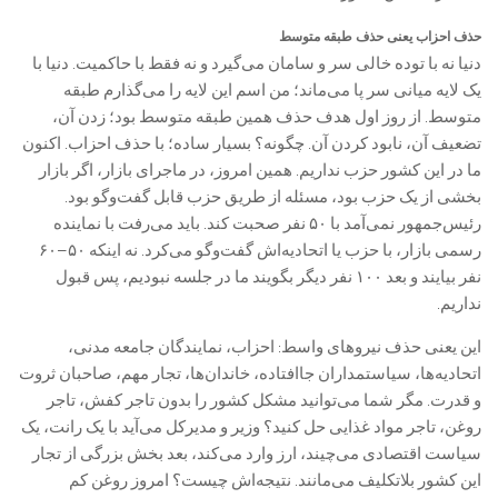
حذف احزاب یعنی حذف طبقه متوسط
دنیا نه با توده خالی سر و سامان می‌گیرد و نه فقط با حاکمیت. دنیا با
یک لایه میانی سر پا می‌ماند؛ من اسم این لایه را می‌گذارم طبقه
متوسط. از روز اول هدف حذف همین طبقه متوسط بود؛ زدن آن،
تضعیف آن، نابود کردن آن. چگونه؟ بسیار ساده؛ با حذف احزاب. اکنون
ما در این کشور حزب نداریم. همین امروز، در ماجرای بازار، اگر بازار
بخشی از یک حزب بود، مسئله از طریق حزب قابل گفت‌وگو بود.
رئیس‌جمهور نمی‌آمد با ۵۰ نفر صحبت کند. باید می‌رفت با نماینده
رسمی بازار، با حزب یا اتحادیه‌اش گفت‌وگو می‌کرد. نه اینکه ۵۰–۶۰
نفر بیایند و بعد ۱۰۰ نفر دیگر بگویند ما در جلسه نبودیم، پس قبول
نداریم.
این یعنی حذف نیروهای واسط: احزاب، نمایندگان جامعه مدنی،
اتحادیه‌ها، سیاستمداران جاافتاده، خاندان‌ها، تجار مهم، صاحبان ثروت
و قدرت. مگر شما می‌توانید مشکل کشور را بدون تاجر کفش، تاجر
روغن، تاجر مواد غذایی حل کنید؟ وزیر و مدیرکل می‌آید با یک رانت، یک
سیاست اقتصادی می‌چیند، ارز وارد می‌کند، بعد بخش بزرگی از تجار
این کشور بلاتکلیف می‌مانند. نتیجه‌اش چیست؟ امروز روغن کم