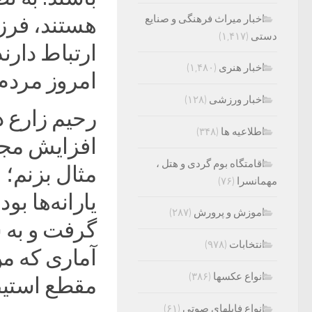
اخبار میراث فرهنگی و صنایع
هستند، فرزن
دستی
(۱,۴۱۷)
ارتباط دار
اخبار هنری
(۱,۴۸۰)
امروز مردم ب
اخبار ورزشی
(۱۲۸)
رحیم زارع در
اطلاعیه ها
(۳۴۸)
افزایش مجد
اقامتگاه بوم گردی و هتل ،
مهمانسرا
(۷۶)
یارانه‌ها ب
اموزش و پرورش
(۲۸۷)
گرفت و به ش
انتخابات
(۹۷۸)
آماری که م
انواع عکسها
(۳۸۶)
مقطع استیض
انواع فایلهای صوتی
(۶۱)