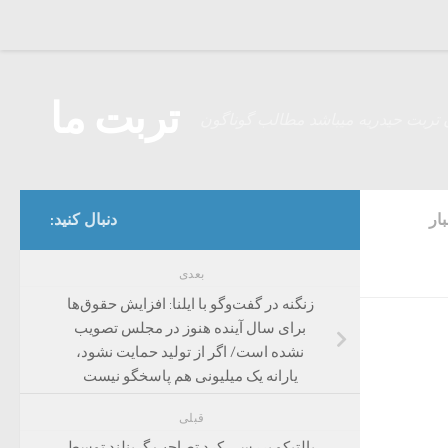
Skip to content
تربت ما
 تربت حیدریه میباشد مطالب گوناگون
ار
دنبال کنید:
بعدی
زنگنه در گفت‌وگو با ایلنا: افزایش حقوق‌ها
برای سال آینده هنوز در مجلس تصویب
نشده است/ اگر از تولید حمایت نشود،
یارانه یک میلیونی هم پاسخگو نیست
قبلی
پالتیکو بررسی کرد تصاحب گرینلند توسط