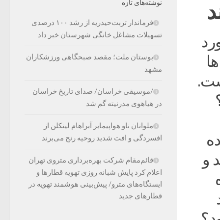
نوشته‌های تازه
فرماندار تربت‌حیدریه از رشد ۱۰۰ درصدی
تسهیلات مشاغل خانگی شهرستان خبر داد
رد
‌ها
بوستان ملت؛ مقصد صبحگاهی ورزشکاران
مشهد
شت.
/موسیقی خراسان/ صدای تاریخ خراسان
ه؟
در هیاهوی مدرنیته گم شد
ملوانان ناو هواپیمابر آبراهام لینکلن از
ن بوده
افسردگی و افت شدید روحیه رنج می‌برند
 و
قائم‌مقام شرکت بهره‌برداری متروی تهران
اعلام کرد پایش شبانه روزی تهویه قطارها و
ه
ایستگاه‌های مترو/ پیش‌بینی هوشمند تهویه در
قطارهای جدید
ود؟