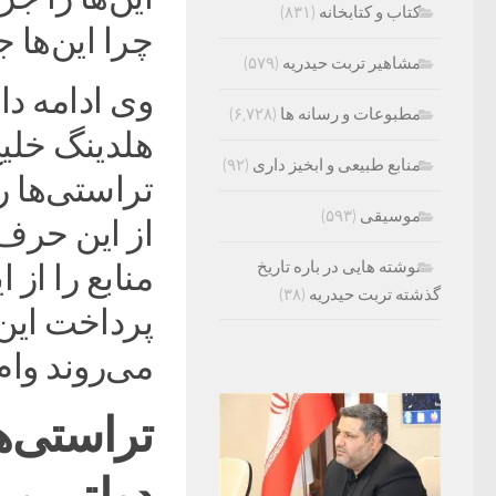
کتاب و کتابخانه
(۸۳۱)
چرا این‌ها 
مشاهیر تربت حیدریه
(۵۷۹)
وی ادامه دا
مطبوعات و رسانه ها
(۶,۷۲۸)
هلدینگ خلیج
منابع طبیعی و ابخیز داری
(۹۲)
موسیقی
(۵۹۳)
از این حرف‌
نوشته هایی در باره تاریخ
منابع را از 
گذشته تربت حیدریه
(۳۸)
پرداخت این 
می‌روند وام
تراستی‌ه