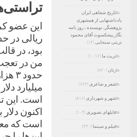
تراستی‌های ا
تاریخ شفاهی ایران
یادداشتهایی از همشهری
این عضو کمی
پژوهشگر، نویسنده ، روز نامه
نگار پیشکسوت آقای محمود
تربتی سنجابی
(۱۲)
بود، در قا
تربت ما
(۱,۰۱۶)
زنان
(۸۲۰)
شعر و شاعری
(۶۲۳)
است. این تر
شهر و شهرداری
(۸۱۶)
فایلهای تصویری
(۱۰۴)
است که معاد
فیلم و سینما
(۳۳۰)
این‌ها را جر