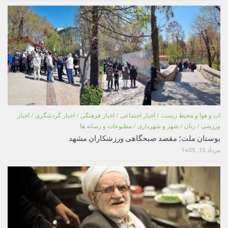
اب و هوا و محیط زیست
/
اخبار اجتماعی
/
اخبار فرهنگی
/
اخبار گردشگری
/
اخبار
ورزشی
/
زنان
/
شهر و شهرداری
/
مطبوعات و رسانه ها
بوستان ملت؛ مقصد صبحگاهی ورزشکاران مشهد
مرداد 15, 1405