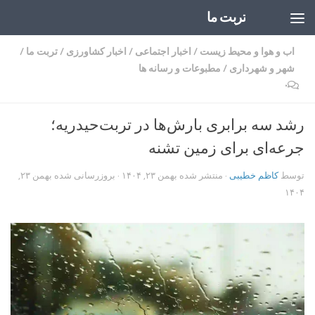
تربت ما
Skip to content
اب و هوا و محیط زیست
/
اخبار اجتماعی
/
اخبار کشاورزی
/
تربت ما
/
شهر و شهرداری
/
مطبوعات و رسانه ها
۰
رشد سه برابری بارش‌ها در تربت‌حیدریه؛
جرعه‌ای برای زمین تشنه
توسط
کاظم خطیبی
· منتشر شده
بهمن ۲۳, ۱۴۰۴
· بروزرسانی شده
بهمن ۲۳,
۱۴۰۴