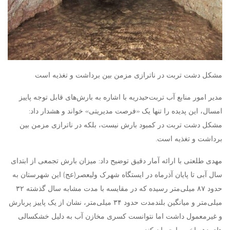
مشکل دشت تربت در ناترازی مزمن بین برداشت و تغذیه است
مدیر امور منابع آب تربت‌حیدریه با اشاره به بارش‌های قابل توجه پاییز
امسال، این پدیده را تنها یک «فرصت مدیریتی» خواند و هشدار داد:
مشکل دشت تربت در کمبود بارش نیست، بلکه در ناترازی مزمن بین
برداشت و تغذیه است.
مهدی طلعتی با ارائه آمار دقیق توضیح داد: میزان بارش تجمعی از ابتدای
سال آبی تا پایان آذرماه در ایستگاه شهرک ولیعصر(عج) این شهرستان به
حدود ۸۷ میلی‌متر رسیده که در مقایسه با مدت مشابه سال گذشته ۳۲
میلی‌متر و میانگین بلندمدت حدود ۳۴ میلی‌متر، نشان از یک پاییز پربارش
و غیرمعمول داشت اما نتوانست کسری مخازن آب به دلیل خشکسالی