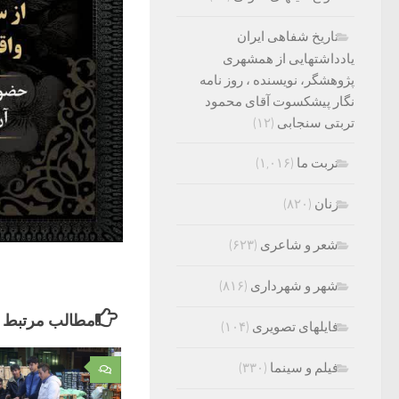
تاریخ شفاهی ایران
یادداشتهایی از همشهری
پژوهشگر، نویسنده ، روز نامه
نگار پیشکسوت آقای محمود
تربتی سنجابی
(۱۲)
تربت ما
(۱,۰۱۶)
زنان
(۸۲۰)
شعر و شاعری
(۶۲۳)
شهر و شهرداری
(۸۱۶)
مطالب مرتبط
فایلهای تصویری
(۱۰۴)
فیلم و سینما
(۳۳۰)
۰