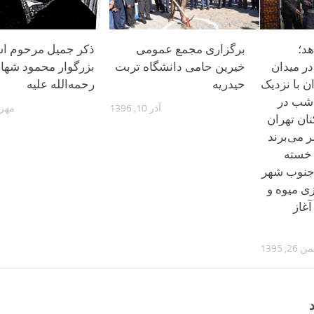
هد؛
برگزاری مجمع عمومی
ذکر جمیل مرحوم اس
در میدان
خیرین حامی دانشگاه تربت
بزرگوار محمود شها
ان با نزدیک
حیدریه
رحمه‌الله علیه
 شب در
آذر 10, 1396
مهر 10, 395
نان تهران
ر می‌برند
 خسته
ر جنوب شهر
ی میوه و
آغاز
 26, 1395