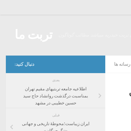
Skip to content
تربت ما
 تربت حیدریه میباشد مطالب گوناگون
سانه ها
دنبال کنید:
بعدی
اطلاعیه جامعه تربتیهای مقیم تهران
بمناسبت درگذشت روانشاد حاج سید
حسین خطیبی در مشهد
قبلی
ایران زیباست؛محوطۀ تاریخی و جهانی
«تنگ چوگان»