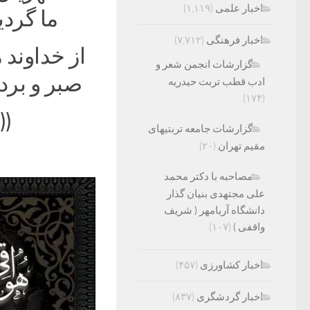
اخبار علمی
(۱,۱۱۹)
ما گردی
اخبار فرهنگی
(۷,۷۱۲)
از خداوند
گزارشات انجمن شعر و
صبر و بردب
ادب قطب تربت حیدریه
(۱۷۴)
((
گزارشات جامعه تربتیهای
مقیم تهران
(۲۰)
مصاحبه با دکتر محمد
علی مجتهدی بنیان گذار
دانشگاه آریامهر ( شریف
واقفی )
(۱۰۷)
اخبار کشاورزی
(۴۵۷)
اخبار گردشگری
(۸۳۷)