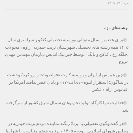
مرداد ۱۷, ۱۴۰۵
نوشته‌های تازه
برای هفتمین سال متوالی بورسیه تحصیلی کنکو ر سراسری سال
۱۴۰۵ همه رشته های تحصیلی شهرستان تربت حیدریه ( زاوه ، محولات
،جلگه رخ ، کدکن و بایگ ) توسط خیر نیک اندیش دیارمان مهندس مهدی
مروج
چین هم پس از ایران و روسیه کارت «فراصوت» را رو کرد/ وحشت
در پنتاگون؛ استقرار انبوه «دی‌اف‑۱۷» و پایان عصر پدافند آمریکا در
اقیانوس آرام +عکس
فعالیت تنها کارگاه تولید تخم‌نوغان شمال شرق کشور از سرگرفته
شد
در گفت‌وگوی تفصیلی با ایرنا؛ زنگنه نماینده مردم تربت حیدریه در
مجلس شورای اسلامی : بودجه ۱۴۰۵ و برنامه هفتم متناسب با شرایط