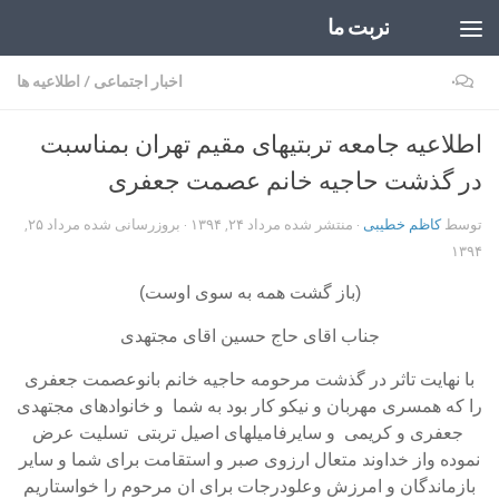
تربت ما
Skip to content
۰
اخبار اجتماعی
/
اطلاعیه ها
اطلاعیه جامعه تربتیهای مقیم تهران بمناسبت
در گذشت حاجیه خانم عصمت جعفری
توسط
کاظم خطیبی
· منتشر شده
مرداد ۲۴, ۱۳۹۴
· بروزرسانی شده
مرداد ۲۵,
۱۳۹۴
(باز گشت همه به سوی اوست)
جناب اقای حاج حسین اقای مجتهدی
با نهایت تاثر در گذشت مرحومه حاجیه خانم بانوعصمت جعفری
را که همسری مهربان و نیکو کار بود به شما و خانوادهای مجتهدی
جعفری و کریمی و سایرفامیلهای اصیل تربتی تسلیت عرض
نموده واز خداوند متعال ارزوی صبر و استقامت برای شما و سایر
بازماندگان و امرزش وعلودرجات برای ان مرحوم را خواستاریم