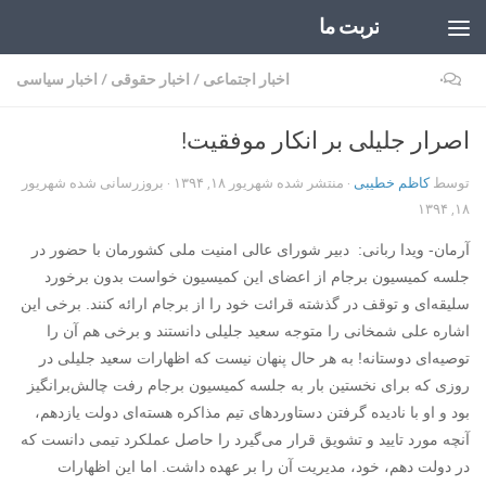
تربت ما
Skip to content
۰
اخبار اجتماعی
/
اخبار حقوقی
/
اخبار سیاسی
اصرار جلیلی بر انکار موفقیت!
توسط
کاظم خطیبی
· منتشر شده
شهریور ۱۸, ۱۳۹۴
· بروزرسانی شده
شهریور
۱۸, ۱۳۹۴
آرمان- ویدا ربانی: دبیر شورای عالی امنیت ملی کشورمان با حضور در
جلسه کمیسیون برجام از اعضای این کمیسیون خواست بدون برخورد
سلیقه‌ای و توقف در گذشته قرائت خود را از برجام ارائه کنند. برخی این
اشاره علی شمخانی را متوجه سعید جلیلی دانستند و برخی هم آن را
توصیه‌ای دوستانه! به هر حال پنهان نیست که اظهارات سعید جلیلی در
روزی که برای نخستین بار به جلسه کمیسیون برجام رفت چالش‌برانگیز
بود و او با نادیده گرفتن دستاوردهای تیم مذاکره هسته‌ای دولت یازدهم،
آنچه مورد تایید و تشویق قرار می‌گیرد را حاصل عملکرد تیمی دانست که
در دولت دهم، خود، مدیریت آن را بر عهده داشت. اما این اظهارات