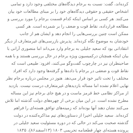
کرده‌اند، گفت: نسبت به برجام دیدگاه‌های مختلفی وجود دارد و تمامی
اشخاص حقیقی و حقوقی دیدگاه‌های خود را بر مبنای مطالعات خود بیان
می‌کنند. هر کسی بر اساس اینکه کدام قسمت برجام را مورد بررسی و
مطالعه قرارداده، نقاط قوت و ضعف را بر شمرده است. هر کسی
ممکن است چنین بررسی‌هایی را انجام دهد و ایشان هم از جانب
خودشان به موضوع نگاه کرده‌اند. پذیرش بازرسی‌های غیرمتعارف از دیگر
انتقاداتی بود که سعید جلیلی به برجام وارد می‌داند اما منصوری آرانی با
بیان اینکه همچنان درکمیسیون ویژه برجام در حال بررسی هستند و با همه
صاحبنظران نیز در چارچوب گفت‌وگو می‌کنند، افزود: طبیعی است که
نقاط قوت و ضعفی در برجام یا داده‌ها و گرفته‌ها وجود دارد که افراد
مختلف را تحت تاثیر خود قرار می‌دهد. هنوز در مجلس درباره برجام نظر
نهایی اعلام نشده اما مساله بازدید‌های غیرمتعارف درست نیست. بازدید
از مراکز نظامی خط قرمز ماست و در هیچ جای برجام نیز این مساله
مطرح نشده است. در این میان برخی از چهره‌های دولت گذشته اما تلاش
می‌کنند نشان دهند آنها بوده‌اند که زمینه‌های توافق هسته‌ای را فراهم
کرده‌اند. سعید جلیلی اخیرا از دستاورد‌های تیم مذاکره‌کننده در دولت
گذشته صحبت می‌کند در حالی که در دوره مسئولیت سعید جلیلی در
پرونده هسته‌ای چهار قطعنامه تحریمی ۱۸۰۳ (۱۳اسفند۸۶)، ۱۸۳۵