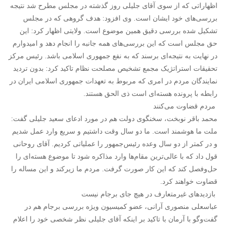
اظهاراتی که از سوی آقای جلیلی روز گذشته در مجلس مطرح شد نتیجه
بررسی‌های خود ایشان است. وی افزود: هدف گروهی که در مجلس
تشکیل شده بررسی دقیق همین موضوع است. ولایتی اظهار کرد: این
حق مجلس است که این بررسی‌های همه جانبه را انجام دهد و امیدوارم
در نهایت به نتیجه‌ای برسند که به نفع جمهوری اسلامی باشد. رئیس مرکز
تحقیقات استراتژیک مجمع تشخیص مصلحت نظام تاکید کرد: بدون تردید
نمایندگان مردم در امری که مربوط به تعهدات جمهوری اسلامی ایران در
رابطه با پرونده هسته‌ای است ذی الحق هستند.
مردم قضاوت می‌کنند
محمد باقر نوبخت، سخنگوی دولت هم در مورد ادعای سعید جلیلی گفت:
ملت ما هوشمند است. ما دو سال وقت داشتیم و سریع وارد عمل شدیم
و در کمتر از دو سال وعده رئیس‌‌جمهور را عملیاتی کردیم. آقای روحانی
قول داد که با عالی‌ترین مقام‌ها وارد مذاکره شود تا موضوع هسته‌ای را
حل‌وفصل کند که این کار صورت گرفت. مردم ما زیرکند و این مساله را
قضاوت خواهند کرد.
بازدیدهای غیرمتعارف در هیچ جای برجام نیست
عباسعلی منصوری آرانی، عضو کمیسیون ویژه بررسی برجام هم در
گفت‌وگو با آرمان با تاکید بر اینکه آقای جلیلی نظر شخصی خود را اعلام