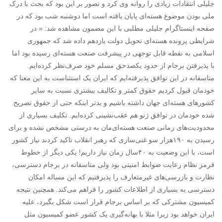
جلیلی انتقادات زیادی را روانه وی کرد و تصور بر این بود که بحث با درک
ملی بودن موضوع هسته‌ای پایان یافته است اما دوشنبه شب بود که در
صفحه اینستاگرام جلیلی مطلبی با این مضمون مشاهده شد: « ﺩﺭ
شرایطی ﭘﺮﻭﻧﺪﻩ ﻫﺴﺘﻪ‌ﺍﯼ تحویل ﺩﻭﻟﺖ یازدهم ﺩﺍﺩﻩ ﺷﺪ ﮐﻪ ﺟﻤﻬﻮﺭﯼ
ﺍﺳﻼ‌ﻣﯽ ﺑﻪ نقطه ﻗﺎﺑﻞ ﺗﻮﺟﻬﯽ ﺩﺭ پیشرفت ﺻﻨﻌﺖ ﻫﺴﺘﻪ‌‌ﺍﯼ رسیده ﺑﻮﺩ ﺍﻣﺎ
ﺑﺎ پذیرفتن ﺑﺮﺟﺎﻡ ﺍﺯ ﺣﺪﻭﺩ یکصدﺣﻖ ﻣﺴﻠﻢ ﺧﻮﺩ ﺻﺮﻑ‌ﻧﻈﺮ ﮐﺮﺩﻩ‌ایم.
ﻣﺘﺎﺳﻔﺎﻧﻪ ﺩﺭ این ﺗﻮﺍﻓﻖ پذیرفته‌ایم ﮐﻪ ایران یک ﺍﺳﺘﺜﻨﺎﺳﺖ ﺑﻪ این معنا ﮐﻪ
ﺧﻮﺩﻣﺎﻥ ﻗﺒﻮﻝ کردیم ﺣﻘﻮﻕ ﮐﻤﺘﺮ ﻭ تکالیف بیشتری ﻧﺴﺒﺖ ﺑﻪ سایر
ﮐﺸﻮﺭﻫﺎﯼ ﻫﺴﺘﻪ‌ﺍﯼ ﺟﻬﺎﻥ ﺩﺍﺷﺘﻪ باشیم ﻭ ﺑﺪﺗﺮ اینکه ﺣﺘﯽ ﺍﺯ ﺣﻘﻮﻕ تصریح
ﺷﺪﻩ ﺧﻮﺩﻣﺎﻥ ﺩﺭ ﺗﻮﺍﻓﻖ ﮊﻧﻮ ﻫﻢ عقب‌نشینی ﮐﺮﺩﻩ‌ﺍیم. تکلیف بسیاری ﺍﺯ
ﻣﺤﺪﻭﺩ‌یت‌ﻫﺎﯼ ﺯﻣﺎﻧﯽ ﺻﻨﻌﺖ ﻫﺴﺘﻪ‌ﺍﯼ‌ﻣﺎﻥ ﺑﻪ ﺩﺭﺳﺘﯽ ﻣﺸﺨﺺ نشده ﻭ ﺑﺮﺍﯼ
رسیدن ﺑﻪ ۱۹۰ﻫﺰﺍﺭ ﺳﻮ ﻏﻨﯽ‌ﺳﺎﺯﯼ ﮐﻪ ﺭﻫﺒﺮ ﺍﻧﻘﻼ‌ﺏ تاکید ﮐﺮﺩﻧﺪ نیاز ﮐﺸﻮﺭ
ﺍﺳﺖ، ﺑﺎ ﺍﯾﻦ وضعیت ﺑﻪ ۴۰ﺳﺎﻝ ﺯﻣﺎﻥ نیاز ﺩﺍﺭﯾﻢ! یکی دیگر ﺍﺯ ﺧﻄﻮﻁ
ﻗﺮﻣﺰ ﻧﻈﺎﻡ رعایت ﺿﻮﺍﺑﻂ امنیتی ﺑﻮﺩ ﻭﻟﯽ ﻣﺘﺎﺳﻔﺎﻧﻪ ﺩﺭ ﺑﺮﺟﺎﻡ ﺩﺳﺘﺮﺳﯽ،
ﻧﻈﺎﺭﺕ ﻭ ﺑﺎﺯﺭﺳﯽ‌ﻫﺎﯼ غیرﻣﺘﻌﺎﺭﻑ ﺭﺍ پذیرفتیم ﮐﻪ این ﻣﺴﺎﻟﻪ ﺍﻣﮑﺎﻥ
ﺩﺳﺘﺮﺳﯽ ﺑﻪ بسیاری ﺍﺯ ﺍﻃﻼ‌ﻋﺎﺕ ﮐﺸﻮﺭ ﺭﺍ ﻓﺮﺍﻫﻢ ﻣﯽ‌ﮐﻨﺪ. همچنین نتیجه
کمیسیون ﻣﺸﺘﺮﮐﯽ ﮐﻪ ﺑﺮ ﺍﺳﺎﺱ ﺑﺮﺟﺎﻡ ﻗﺮﺍﺭ ﺍﺳﺖ ﺷﮑﻞ بگیرد، علیه
ایران ﺧﻮﺍﻫﺪ ﺑﻮﺩ زیرا ﻣﺜﻼ‌ ﺑﺎ ﺑﻬﺎﻧﻪ‌گیری یک ﮐﺸﻮﺭ ﻋﻀﻮ کمیسیون ﻣﺜﻞ