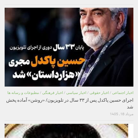
اخبار اجتماعی
/
اخبار حقوقی
/
اخبار سیاسی
/
اخبار فرهنگی
/
مطبوعات و رسانه ها
اجرای حسین پاکدل پس از ۳۳ سال در تلویزیون/ «روشن» آماده پخش
شد
مرداد 18, 1405