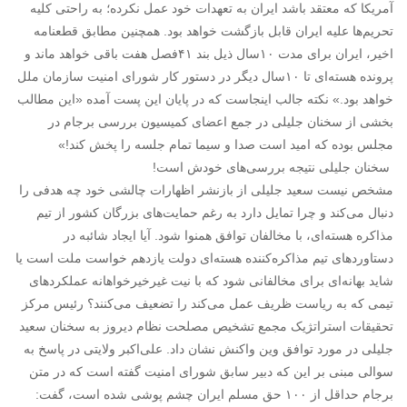
آمریکا ﮐﻪ ﻣﻌﺘﻘﺪ ﺑﺎﺷﺪ ایران ﺑﻪ ﺗﻌﻬﺪﺍﺕ ﺧﻮﺩ ﻋﻤﻞ ﻧﮑﺮﺩﻩ؛ به راحتی کلیه
تحریم‌ها علیه ایران ﻗﺎﺑﻞ ﺑﺎﺯﮔﺸﺖ ﺧﻮﺍﻫﺪ ﺑﻮﺩ. همچنین ﻣﻄﺎﺑﻖ ﻗﻄﻌﻨﺎﻣﻪ
اخیر، ایران ﺑﺮﺍﯼ ﻣﺪﺕ ۱۰ﺳﺎﻝ ذیل ﺑﻨﺪ ۴۱ﻓﺼﻞ ﻫﻔﺖ ﺑﺎﻗﯽ ﺧﻮﺍﻫﺪ ﻣﺎﻧﺪ ﻭ
ﭘﺮﻭﻧﺪﻩ ﻫﺴﺘﻪ‌ﺍﯼ ﺗﺎ ۱۰ﺳﺎﻝ دیگر ﺩﺭ ﺩﺳﺘﻮﺭ ﮐﺎﺭ ﺷﻮﺭﺍﯼ امنیت ﺳﺎﺯﻣﺎﻥ ﻣﻠﻞ
ﺧﻮﺍﻫﺪ ﺑﻮﺩ.» نکته جالب اینجاست که در پایان این پست آمده «این مطالب
بخشی از سخنان جلیلی در جمع اعضای کمیسیون بررسی برجام در
مجلس بوده که امید است صدا و سیما تمام جلسه را پخش کند!»
سخنان جلیلی نتیجه بررسی‌های خودش است!
مشخص نیست سعید جلیلی از بازنشر اظهارات چالشی خود چه هدفی را
دنبال می‌کند و چرا تمایل دارد به رغم حمایت‌های بزرگان کشور از تیم
مذاکره هسته‌ای، با مخالفان توافق همنوا شود. آیا ایجاد شائبه در
دستاوردهای تیم مذاکره‌کننده هسته‌ای دولت یازدهم خواست ملت است یا
شاید بهانه‌ای برای مخالفانی شود که با نیت غیرخیرخواهانه عملکردهای
تیمی که به ریاست ظریف عمل می‌کند را تضعیف می‌کنند؟ رئیس مرکز
تحقیقات استراتژیک مجمع تشخیص مصلحت نظام دیروز به سخنان سعید
جلیلی در مورد توافق وین واکنش نشان داد. علی‌اکبر ولایتی در پاسخ به
سوالی مبنی بر این که دبیر سابق شورای امنیت گفته است که در متن
برجام حداقل از ۱۰۰ حق مسلم ایران چشم پوشی شده است، گفت: