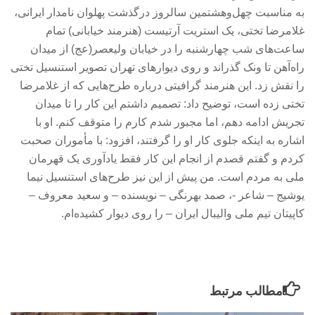
به مناسبت چهل‌وهشتمین سالروز درگذشت پهلوان نامدار ایرانی،
غلامرضا تختی، یک استریت آرتیست (هنرمند خیابانی) تمام
ساعت‌های شب چهارشنبه را در خیابان ولیعصر(عج) از میدان
راه‌آهن تا ونک گذراند و روی دیوارهای تهران تصویر استنسیل تختی
را نقش زد. این هنرمند گرافیتی درباره طرح‌هایی که از غلامرضا
تختی زده است، توضیح داد: تصمیم داشتم این کار را تا میدان
تجریش ادامه دهم، اما مجبور شدم کارم را متوقف کنم. او با
اشاره به اینکه جلوی کار او را گرفتند، افزود: با مأموران صحبت
کردم و گفتم قصدم از انجام این کار فقط یادآوری یک قهرمان
ملی به مردم است. من پیش از این نیز طرح‌های استنسیل نیما
یوشیج – شاعر -، صمد بهرنگی – نویسنده – و سعید معروف –
کاپیتان تیم ملی والیبال ایران – را روی دیوار کشیده‌ام.
مطالب مرتبط