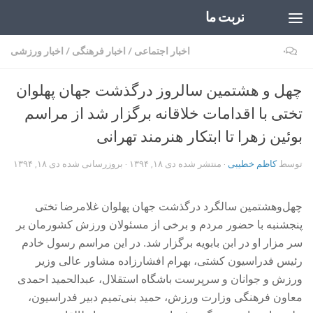
تربت ما
Skip to content
۰
اخبار اجتماعی
/
اخبار فرهنگی
/
اخبار ورزشی
چهل و هشتمین سالروز درگذشت جهان پهلوان
تختی با اقدامات خلاقانه برگزار شد از مراسم
بوئین زهرا تا ابتکار هنرمند تهرانی
توسط
کاظم خطیبی
· منتشر شده
دی ۱۸, ۱۳۹۴
· بروزرسانی شده
دی ۱۸, ۱۳۹۴
چهل‌وهشتمین سالگرد درگذشت جهان پهلوان غلامرضا تختی
پنجشنبه با حضور مردم و برخی از مسئولان ورزش کشورمان بر
سر مزار او در ابن بابویه برگزار شد. در این مراسم رسول خادم
رئیس فدراسیون کشتی، بهرام افشارزاده مشاور عالی وزیر
ورزش و جوانان و سرپرست باشگاه استقلال، عبدالحمید احمدی
معاون فرهنگی وزارت ورزش، حمید بنی‌تمیم دبیر فدراسیون،