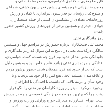
علیرضا رضایی سخنگوی فدراسیون، محمدرضا طالقانی و
محمدرضا یزدانی خرم رؤسای پیشین فدراسیون کشتی، شجاعی
و طلوع‌کیان رؤسای دو فدراسیون تیراندازی با کمان و ورزش
زورخانه‌ای، تعدادی از پیشکسوتان کشتی از جمله صنعتکاران،
جوادی، حیدری و همچنین برخی از چهره‌های ورزش کشور حضور
داشتند.
رمز ماندگاری تختی
محمدعلی صنعتکاران درباره حضورش در مراسم چهل و هشتمین
سالگرد درگذشت تختی در پاسخ به این سؤال که رمز ماندگاری و
جاودانگی تختی بعد از حدود نیم قرن چه هست، گفت: جوانمردی،
افتادگی و مردمداری تختی زبانزد عام و خاص بود و به همین دلیل
است که بعد از حدود نیم قرن همچنان شاهد حضور پرشور مردم
و علاقه‌مندان هستیم. تختی هیچ‌کس را از خود نمی‌رنجاند و با
وجود شأن و مرتبه بالایی که داشت، با افتادگی با اطرافیان
برخورد می‌کرد. امیدوارم ورزشکارانمان نیز تختی را الگو قرار
دهند، چرا که بهترین نمونه چه در زندگی خصوصی و چه در ورزش
است. بهرام افشارزاده مدیرکل حوزه وزارتی وزارت ورزش و
جوانان در این مراسم اظهار داشت: جهان پهلوان تختی الگوی