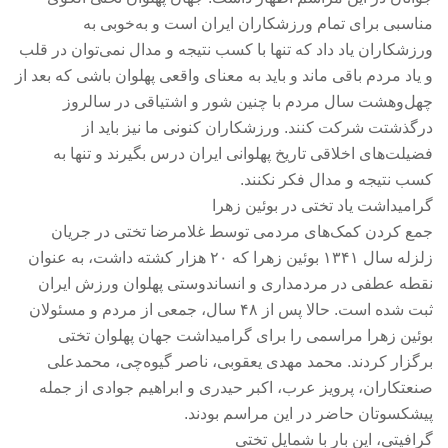
مناسبی برای تمام ورزشکاران ایران است و به‌خوبی به
ورزشکاران یاد داد که تنها با کسب نتیجه و مدال نمی‌توان در قلب
و یاد مردم باقی ماند و باید به معنای واقعی پهلوان باشی که بعد از
چهل‌وهشت سال مردم با چنین شور و اشتیاقی در سالروز
درگذشتت شرکت کنند. ورزشکاران کنونی ما نیز باید از
فضیلت‌های اخلاقی تاریخ پهلوانی ایران درس بگیرند و تنها به
کسب نتیجه و مدال فکر نکنند.
گرامیداشت یاد تختی در بوئین زهرا
جمع کردن کمک‌های مردمی توسط غلامرضا تختی در جریان
زلزله سال ۱۳۴۱ بوئین زهرا که ۲۰ هزار کشته داشت، به عنوان
نقطه عطفی در مردمداری و انساندوستی پهلوان ورزش ایران
ثبت شده است. حالا پس از ۴۸ سال، جمعی از مردم و مسئولان
بوئین زهرا مراسمی را برای گرامیداشت جهان پهلوان تختی
برگزار کردند. محمد مهدی یعقوبی، ناصر گیوه‌چی، محمدعلی
صنعتکاران، پرویز عرب، اکبر حیدری و ابراهیم جوادی از جمله
پیشکسوتان حاضر در این مراسم بودند.
گرافیتی، این بار با شمایل تختی