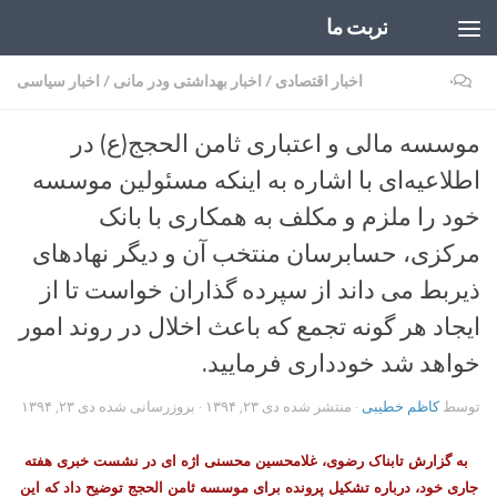
تربت ما
Skip to content
۰
اخبار اقتصادی
/
اخبار بهداشتی ودر مانی
/
اخبار سیاسی
موسسه مالی و اعتباری ثامن الحجج(ع) در
اطلاعیه‌ای با اشاره به اینکه مسئولین موسسه
خود را ملزم و مکلف به همکاری با بانک
مرکزی، حسابرسان منتخب آن و دیگر نهادهای
ذیربط می داند از سپرده گذاران خواست تا از
ایجاد هر گونه تجمع که باعث اخلال در روند امور
خواهد شد خودداری فرمایید.
توسط
کاظم خطیبی
· منتشر شده
دی ۲۳, ۱۳۹۴
· بروزرسانی شده
دی ۲۳, ۱۳۹۴
به گزارش تابناک رضوی، غلامحسین محسنی اژه ای در نشست خبری هفته
جاری خود، درباره تشکیل پرونده برای موسسه ثامن الحجج توضیح داد که این