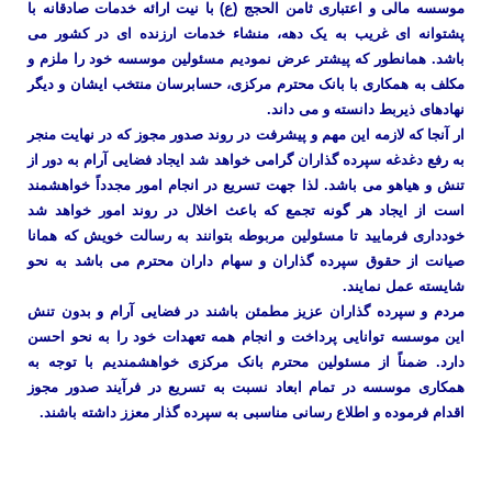
موسسه مالی و اعتباری ثامن الحجج (ع) با نیت ارائه خدمات صادقانه با
پشتوانه ای غریب به یک دهه، منشاء خدمات ارزنده ای در کشور می
باشد. همانطور که پیشتر عرض نمودیم مسئولین موسسه خود را ملزم و
مکلف به همکاری با بانک محترم مرکزی، حسابرسان منتخب ایشان و دیگر
نهادهای ذیربط دانسته و می داند.
ار آنجا که لازمه این مهم و پیشرفت در روند صدور مجوز که در نهایت منجر
به رفع دغدغه سپرده گذاران گرامی خواهد شد ایجاد فضایی آرام به دور از
تنش و هیاهو می باشد. لذا جهت تسریع در انجام امور مجدداً خواهشمند
است از ایجاد هر گونه تجمع که باعث اخلال در روند امور خواهد شد
خودداری فرمایید تا مسئولین مربوطه بتوانند به رسالت خویش که همانا
صیانت از حقوق سپرده گذاران و سهام داران محترم می باشد به نحو
شایسته عمل نمایند.
مردم و سپرده گذاران عزیز مطمئن باشند در فضایی آرام و بدون تنش
این موسسه توانایی پرداخت و انجام همه تعهدات خود را به نحو احسن
دارد. ضمناً از مسئولین محترم بانک مرکزی خواهشمندیم با توجه به
همکاری موسسه در تمام ابعاد نسبت به تسریع در فرآیند صدور مجوز
اقدام فرموده و اطلاع رسانی مناسبی به سپرده گذار معزز داشته باشند.