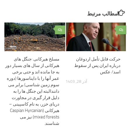
مطالب مرتبط
۰
۰
حرکت قابل تأمل اردوغان
مسلخ هیرکانی :جنگل های
درباره ایران پس از سقوط
هیرکانی از سال های بسیار دور
اسد/ عکس
به جا مانده اند و حتی برخی
عمر آنها را با دایناسورها (دوره
آذر 28, 1403
سوم زمین شناسی) برابر می
دانندالبته این جنگل ها را به
دلیل قرار گیری در مجاورت
دریای خزر، به نام کاسپینی –
هیرکانی (Caspian Hyrcanian
mixed forests) نیز می
شناسند.