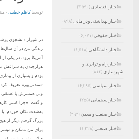
اخبار اقتصادی
(۳,۵۹۰)
توسط
کاظم خطیبی
· من
اخبار بهداشتی ودر مانی
(۸۹۸)
اخبار حقوقی
(۶,۰۷۱)
در شیراز دانشجوی پزشکی
زندگی من در آن سال‌ها آش
اخبار دانشگاهی
(۱,۵۱۸)
آمریکا برود، در یکی از
اخبار راه و ترابری و
هرازچندی به سراغش می‌
شهرسازی
(۸۱۳)
بودم و بسیاری از بیماری‌
«مندنی‌پور» تعریف کردم
اخبار سیاسی
(۶,۳۸۵)
ولی همسرش با عشقی تمام
اخبار سینمایی
(۲۵۵)
و گفت: «چرا کسی کارها
به‌شدت تکان خوردم. با 
اخبار صنعت و معدن
(۴۹۴)
بزرگ گرفتم دیگر از هیچ 
اخبار صنعتی
(۱,۲۲۸)
برای من ممکن و میسر ش
طلایی شد و ما نیز کمی ب