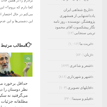
برادرم را در همین خاک 
کجا دارم که بروم؟» این
تاریخ شفاهی ایران
می‌کنم در حال احتضار ا
یادداشتهایی از همشهری
این دشمنی‌ها و این عدم‌
پژوهشگر، نویسنده ، روز نامه
نگار پیشکسوت آقای محمود
تربتی سنجابی
(۱۲)
تربت ما
(۱,۰۱۶)
مطالب مرتبط
زنان
(۸۲۰)
۰
شعر و شاعری
(۶۲۳)
شهر و شهرداری
(۸۱۶)
حداقل برخورد موم
فایلهای تصویری
(۱۰۴)
نظر دوستان را د
می‌گرفتید نه سک
فیلم و سینما
(۳۳۰)
مطلقانه جزئیات ت