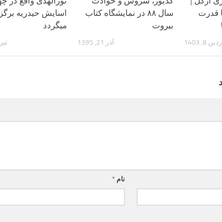
ی ازگل |
کدیور، سروش و حوادث
نورالهدی واقع در چها
 قدرت
سال ۸۸ در نمایشگاه کتاب
اسایش حیدریه برگزا
بیروت
میگردد
 8, 1403
آذر 21, 1395
تیر 20, 97
نام
*