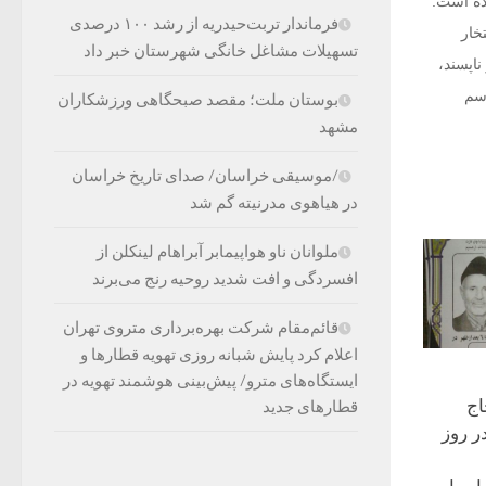
ده است.
فرماندار تربت‌حیدریه از رشد ۱۰۰ درصدی
خار
تسهیلات مشاغل خانگی شهرستان خبر داد
اپسند،
رسم
بوستان ملت؛ مقصد صبحگاهی ورزشکاران
مشهد
/موسیقی خراسان/ صدای تاریخ خراسان
در هیاهوی مدرنیته گم شد
ملوانان ناو هواپیمابر آبراهام لینکلن از
افسردگی و افت شدید روحیه رنج می‌برند
قائم‌مقام شرکت بهره‌برداری متروی تهران
اعلام کرد پایش شبانه روزی تهویه قطارها و
ایستگاه‌های مترو/ پیش‌بینی هوشمند تهویه در
اج
قطارهای جدید
ر روز