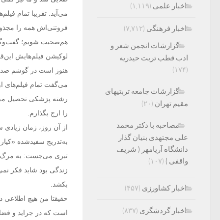
اخبار علمی
(۱,۱۱۹)
می‌آید. تقریبا تمام فی
فروتنی‌اش همه را مجذوب
اخبار فرهنگی
(۷,۷۱۲)
هم‌صحبت شویم؛ گفت‌وگو
گزارشات انجمن شعر و
لوکیشن فیلم‌هایش این‌ق
ادب قطب تربت حیدریه
(۱۷۴)
هنوز است در گوشم صدا 
می‌گفت تمام فیلم‌های ا
گزارشات جامعه تربتیهای
رشته پزشکی تحصیل می‌کرد
مقیم تهران
(۲۰)
را ارج بگذارم.
مصاحبه با دکتر محمد
از آن روز، زمان زیادی س
علی مجتهدی بنیان گذار
به‌تدریج سفیدشده «کیار
دانشگاه آریامهر ( شریف
تبری می‌جست: به مرگ. ام
واقفی )
(۱۰۷)
زندگی بود شاید فکر نمی‌
بکشد.
اخبار کشاورزی
(۴۵۷)
حقیقتا من هیچ اطلاعی د
اخبار گردشگری
(۸۳۷)
است که در جراید و فضای