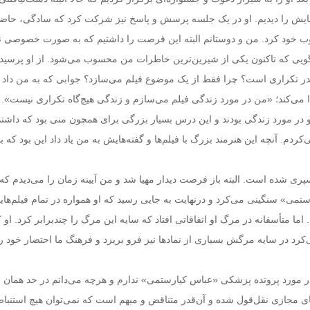
لم‌هایش را دیدیم. او در یک جلسه پرسش و پاسخ نیز شرکت کرد که سادگی، حاض
 خود کرد. من و دوستانم البته این فرصت را داشتیم که به صورت خصوصی نیز
یی که تاکنون یکی از شیرین‌ترین خاطرات من محسوب می‌شود. از او پرسید
در تکراری است؟ چرا فقط از یک موضوع فیلم می‌سازد؟ جوابی که به من داد ه
می‌کند؛ «من در مورد زندگی فیلم می‌سازم و زندگی هیچ‌گاه تکراری نیست».
و در مورد زندگی بودند و این درس بسیار بزرگی برای همچون منی بود که داشتم
م. آنچه این هنرمند بزرگ با فیلم‌ها و گفته‌هایش به من یاد داد این بود که ب
پری شده است. البته باز فرصت دیدار مهیا شد و من آیینه زمان را می‌دیدم که
ستمی» سنگینی می‌کرد و درنهایت به جایی رسید که او همواره در تمام فیلم‌های
ا متأسفانه در مرگ او اتفاقاتی افتاد که سایه این مرگ را چندبرابر کرد. او
کرد در سایه مرگش بسیاری از نمادها نیز فرو بریزد و فرهنگ ما احتضار خود را
ر مورد پرونده پزشکی «عباس کیارستمی» ندارم و هرچه می‌دانم در حد همان 
 مجازی نقل‌قول شده و آن‌قدر متناقض و مبهم است که نمی‌توان هیچ استنباط