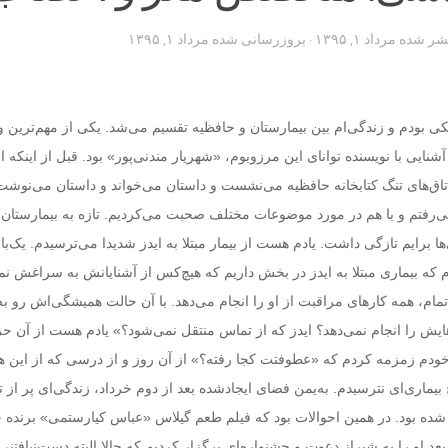
تشر شده
مرداد ۱, ۱۳۹۵
· بروزرسانی شده
مرداد ۱, ۱۳۹۵
 بودم و زندگی‌ام بین بیمارستان و حافظیه تقسیم می‌شد. یکی از مهم‌ترین وق
نایی با نویسنده توانای این مرزوبوم، «شهریار مندنی‌پور» بود. قبل از اینکه او
 اتاق‌های تنگ کتابخانه حافظیه می‌نشست و داستان می‌خواند و داستان می‌نوش
رفتم و با هم در مورد موضوعات مختلف صحبت می‌کردیم. تازه به بیمارستان 
ها برایم تازگی داشت. یادم هست از بیمار مبتلا به ایدز شدیدا می‌ترسیدم. یک‌با
 که بیماری مبتلا به ایدز در بخش داریم که هیچ‌کس از آشنایانش به سراغش نم
، همه کارهای مراقبت از او را انجام می‌دهد. با آن حالت همیشگی‌اش رو به
یش را انجام نمی‌دهد؟ ایدز که از تماس منتقل نمی‌شود؟» یادم هست از آن 
خودم زمزمه کردم که «عطوفتت کجا رفته؟» از آن روز و از درسی که از این ه
بیماری‌ای نترسیدم. به‌یمن فضای ایجادشده بعد از دوم خرداد، زندگی‌ای پر از ت
ده بود. در همین احوالات بود که فیلم طعم گیلاس «عباس کیارستمی» برنده ج
عد او را به شیراز دعوت و جشنواره‌ای برگزار کردیم که حالا البته دست‌نیافتنی