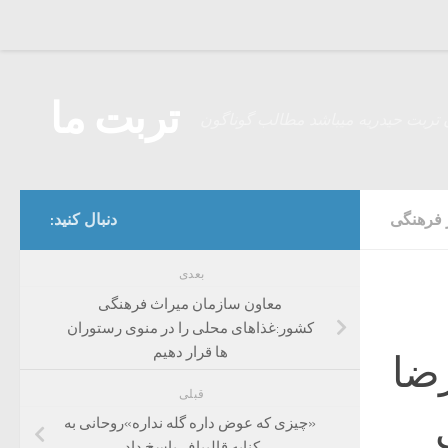
Skip to content
تربت ما
 تربت حیدریه میباشد مطالب گوناگون
 فرهنگی
دنبال کنید:
بعدی
معاون سازمان میراث فرهنگی
کشور:غذاهای محلی را در منوی رستوران
ها قرار دهیم
رضا
قبلی
«چیزی که عوض داره گله نداره»روحانی به
کنایه قالیباف پاسخ داد