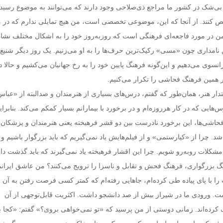
د. بی‌شک در کشور ما مراجع ذی‌صلاحی وجود دارند که می‌توانند به موضوع رسی
 کنند. از آنجا که این، موضوعی تخصصی است، من هیچ تمایلی ندارم که در م
 در مورد فاجعه‌ای فرهنگی است که روزبه‌روز خود را به اشکال مختلف نشان
نامداری چون «مسی» رکیک‌ترین حرف‌ها را به او می‌زنیم. یک روز دیگر شنیع‌
انسوی می‌دهیم و این‌گونه فرهنگ پایین خود را به رخ جهانیان می‌کشیم و حالا 
ر همین فرهنگ فحاشی را تکرار می‌کنیم.
ار هنر، همان‌طور که گفتم، درس‌های بسیاری از هنرمندان و صدالبته از «عباس
هایی که در کار هرروزه‌ام و در برخورد با بیمارانم بسیار کمکم می‌کند. بنابرای
 فحاشی‌ها، این برخورد نادرست بین دو قشر فرهیخته یعنی هنرمندان و پزشکان
شد. چرا از «کیارستمی» و از فیلم‌هایش یاد نمی‌گیریم که باید بزرگوار باشیم و ب
شکلات روبه‌رو شویم. چرا این اقشار فرهیخته یاد نمی‌گیرند که باید گذشت دا
نگ بزرگواری، فرهنگ فحش و تقابل و ناسزا را ترویج می‌کنند؟ من عاشق ایرانم
را با پای پیاده طی کرده‌ام، جاهایی رفته‌ام که کمتر کسی فرصت رفتن به آن 
ست. ورودی ما در شیراز بیش از صد دانشجو داشت. اکثریت قابل‌توجهی از آن
ک کرده‌اند. زمانی دوستی از من پرسید که «تو نمی‌خواهی بروی؟» گفتم: «کجا 