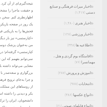
نتیجه‌گیری‌ای از آن کر
اخبار میراث فرهنگی و صنایع
و حقیقت ماجرا را مشخص
دستی
(۱,۴۱۷)
اظهارنظری کنم. سخن من
اخبار هنری
(۱,۴۸۰)
یک روز در صفحه بازیکن 
فحش‌ها را به بازیکنی فر
اخبار ورزشی
(۱۲۸)
«کیارستمی» نیز بار دیگ
اطلاعیه ها
(۳۴۸)
من به‌عنوان پزشک دوستد
کیارستمی» گرفته‌ام؛ درس‌
اقامتگاه بوم گردی و هتل ،
نمی‌توانم بفهمم که این
مهمانسرا
(۷۶)
معنایی می‌تواند داشته با
اموزش و پرورش
(۲۸۷)
بزرگواری و سعه‌صدر با م
و چرا به‌جای ترویج فره
انتخابات
(۹۷۸)
از روستاهای این مملکت 
بکر و دیدنی را داشته ا
انواع عکسها
(۳۸۶)
دانشجویان، ایران را تر
انواع فایلهای صوتی
(۶۱)