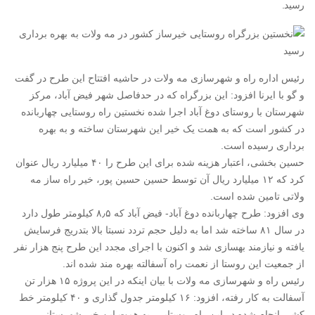
رسید.
رئیس اداره راه و شهرسازی مه ولات در حاشیه افتتاح این طرح در گفت
و گو با ایرنا افزود: این بزرگراه که در حدفاصل شهر فیض آباد، مرکز
شهرستان با روستای دوغ آباد اجرا شده نخستین راه روستایی چهاربانده
در کشور است که به همت یک خیر این شهرستان ساخته و به بهره
برداری رسیده است.
حسین بخشی، اعتبار هزینه شده برای این طرح را ۴۰ میلیارد ریال عنوان
کرد که ۱۲ میلیارد ریال آن توسط حسین حسین پور، خیر راه ساز مه
ولاتی تامین شده است.
وی افزود: طرح چهاربانده دوغ آباد- فیض آباد که ۸٫۵ کیلومتر طول دارد
در سال ۸۱ ساخته شد اما به دلیل حجم تردد نسبتا بالا بتدریج فرسایش
یافته و نیازمند بهسازی شد و اکنون با اجرای مجدد این طرح پنج هزار نفر
از جمعیت این روستا از نعمت راه آسفالته بهره مند شده اند.
رئیس راه و شهرسازی مه ولات با بیان اینکه در این پروژه ۱۵ هزار تن
آسفالت به کار رفته، افزود: ۱۶ کیلومتر جدول گذاری و ۴۰ کیلومتر خط
کشی انجام شده در این راه روستایی، به همت این خیر شهرستانی