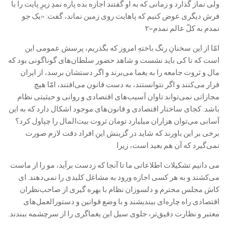
ولی نماز گذارد و زمانی که به او گفتند اجازه بده پاره نمدِ زیرِ پایت را با
فرش دیگری عوض کنیم که پاهایت روی زمین نماند، گفت: «یک جو
نمدم به کلّ عالم نمدم»۲
امّا از این سخنانِ رنگ باختهِ امروز که بگذریم، پرسش عمومی این
است که تا کی باید نشست و شاهد حضور سلطان‌های گوناگونی بود که
مال و ثروت جامعه را به یغما می‌برند و اگر دستشان برسد، از ایران
فرار می‌کنند و اگر نتوانستند، به دست قانون می‌افتند، امّا هیچ
مجازاتی نمی‌تواند تاوان آسیب‌های اقتصادی و روانی و حیثیتی نظام
باشد. کجای ساختار اقتصادی و قانون‌های موجود اشکال دارد که به این
آسانی می‌توان هزاران میلیارد تومان ثروت بیت‌المال را چپاول کرد؟
برخی بر این باورند که شاید در گزینش این افراد دقت لازم صورت
نمی‌گیرد که آن هم بعید است، زیرا
می دانیم تشکیلات اطلاعاتی ما تا آنجا که زدست برآید، مو را از ماست
می‌کشند و به هر کسی اجازه ورود به مشاغل کلیدی را نمی‌دهند. ای
کاش مجلس محترم و دلسوزان نظام با بهره گیری از صاحب‌نظران
اقتصادی راه چاره‌ای بیندیشند و با وضع قوانین و دستورالعمل‌های
معتبر و نظارت دقیق‌تر، جلوی سیل این یغماگری را از سرچشمه ببندند.‏