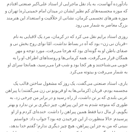
بادآورده آنهاست، به یاد نقل ماجرایی از استاد علی‌اکبر صنعتی افتادم
که موزه مجسمه‌های کم نظیر ایشان در میدان امام خمینی(ره) تهران و
موزه هنرهای تجسمی کرمان، نشانی از خلاّقیت و استعداد این هنرمند
بزرگ معاصر به شمار می رود.‏
روزی استاد برایم نقل می کرد که در کرمان، مرد یک لاقبایی به نام
«قربان نی زن» بود که آه در بساط نداشت، امّا نوای روح بخش نی و
صفای باطن او به گونه‌ای بود که هرجا می‌رفت، مورد توجه و مهرِ
همگان قرار می‌گرفت، همه کرمانی‌ها و روستاهای اطراف او را به
خوبی می‌شناختند و هر کجا بود و شب فرا می‌رسید، همانجا سرای او
به شمار می‌رفت و بیتوته می‌کرد.‏
باری، استاد صنعتی می‌گفت، یک روز که مشغول ساختن قالب یک
مجسمه بودم، قربان (کرمانی‌ها به او قربونو نی زن می‌گفتند) با پیراهن
عربی بلندی که بر تن داشت، از راه رسید و در برابر من چرخی زد، به
طوری که متوجه شدم به جز این پیراهن، چیز دیگری بر تن ندارد و بهتر
بگویم، از مال دنیا فقط همین پیراهن را داشت. خنده‌ای کردم و از او
پرسیدم: حالا منظورت از این چرخیدن چه بود؟ جواب داد: خواستم
ببینی که من به جز این پیراهن، هیچ چیز دیگری ندارم! گفتم خدا بدهد،