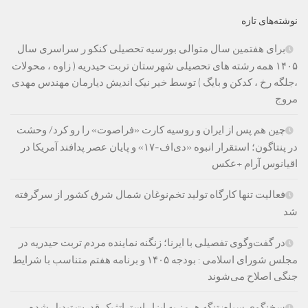
نوشته‌های تازه
برای هفتمین سال متوالی بورسیه تحصیلی کنکو ر سراسری سال
۱۴۰۵ همه رشته های تحصیلی شهرستان تربت حیدریه ( زاوه ، محولات
،جلگه رخ ، کدکن و بایگ ) توسط خیر نیک اندیش دیارمان مهندس مهدی
مروج
چین هم پس از ایران و روسیه کارت «فراصوت» را رو کرد/ وحشت
در پنتاگون؛ استقرار انبوه «دی‌اف‑۱۷» و پایان عصر پدافند آمریکا در
اقیانوس آرام +عکس
فعالیت تنها کارگاه تولید تخم‌نوغان شمال شرق کشور از سرگرفته
شد
در گفت‌وگوی تفصیلی با ایرنا؛ زنگنه نماینده مردم تربت حیدریه در
مجلس شورای اسلامی : بودجه ۱۴۰۵ و برنامه هفتم متناسب با شرایط
جنگی اصلاح می‌شوند
سخنگوی سپاه: تنگه هرمز به ابزار استراتژیک قدرت تبدیل شده