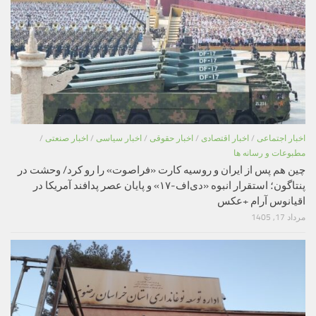
اخبار اجتماعی
/
اخبار اقتصادی
/
اخبار حقوقی
/
اخبار سیاسی
/
اخبار صنعتی
/
مطبوعات و رسانه ها
چین هم پس از ایران و روسیه کارت «فراصوت» را رو کرد/ وحشت در
پنتاگون؛ استقرار انبوه «دی‌اف‑۱۷» و پایان عصر پدافند آمریکا در
اقیانوس آرام +عکس
مرداد 17, 1405