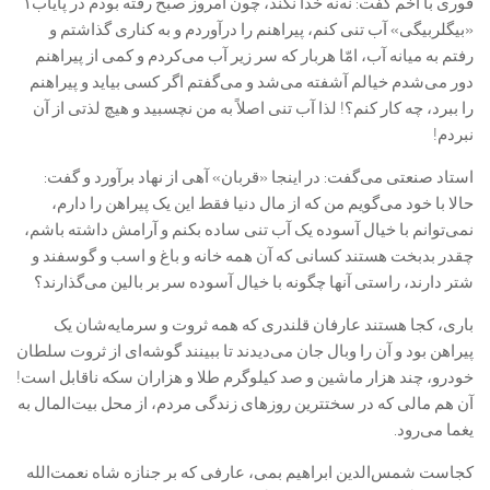
فوری با اخم گفت: نه‌نه خدا نکند، چون امروز صبح رفته بودم در پایاب۱
«بیگلربیگی» آب تنی کنم، پیراهنم را درآوردم و به کناری گذاشتم و
رفتم به میانه آب، امّا هربار که سر زیر آب می‌کردم و کمی از پیراهنم
دور می‌شدم خیالم آشفته می‌شد و می‌گفتم اگر کسی بیاید و پیراهنم
را ببرد، چه کار کنم؟! لذا آب تنی اصلاً به من نچسبید و هیچ لذتی از آن
نبردم!
استاد صنعتی می‌گفت: در اینجا «قربان» آهی از نهاد برآورد و گفت:
حالا با خود می‌گویم من که از مال دنیا فقط این یک پیراهن را دارم،
نمی‌توانم با خیال آسوده یک آب تنی ساده بکنم و آرامش داشته باشم،
چقدر بدبخت هستند کسانی که آن همه خانه و باغ و اسب و گوسفند و
شتر دارند، راستی آنها چگونه با خیال آسوده سر بر بالین می‌گذارند؟
باری، کجا هستند عارفان قلندری که همه ثروت و سرمایه‌شان یک
پیراهن بود و آن را وبال جان می‌دیدند تا ببینند گوشه‌ای از ثروت سلطان
خودرو، چند هزار ماشین و صد کیلوگرم طلا و هزاران سکه ناقابل است!
آن هم مالی که در سختترین روزهای زندگی مردم، از محل بیت‌المال به
یغما می‌رود.‏
کجاست شمس‌الدین ابراهیم بمی، عارفی که بر جنازه شاه نعمت‌الله