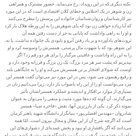
‏ نکته دیگری که در این رویداد، رخ می‌نماید، حضور مشترک و همراهی
زن و شوهر در یک اختلاس و خطای کلان اقتصادی است که در این مورد
نیز کارشناسان و روان‌شناسان خانواده این پرسش را مطرح می‌کنند
که آیا زیاده خواهی زن بود که پای شوهرش را به این ورطه هلاک باز کرد
و او را به راهی واداشت که پایانی به جز از دست رفتن همه آن
ثروت‌های بادآورده و بر باد رفتن آبرو و نابودی یک خانواده نداشت، یا نه،
این شوهر بود که با شهوت مال پرستی، همسرش را وسوسه کرد و او
را به این راه واداشت و عاقبتی مرگبار را برای هر دو رقم زد؟ اگر
بپذیریم که پشت سر هر مرد بزرگ، یک زن بزرگ و فرزانه وجود دارد و
اوست که شولای افتخار بر تن همسرش می‌کند و او را به جایگاهی بلند
و رفیع رهنمون می شود، پس در این مورد نیز می‌توان گفت همسر این
مرد می‌توانست او را از این راه ناصواب باز دارد، زیرا می‌دانیم زنان در
بسیاری از موارد بر افکار و اندیشه و عملکرد همسرانشان تأثیر
می‌گذارند، آن گونه که ده‌ها مورد مثبت و منفی را می‌توان به عنوان
نمونه ذکر کرد. یکی از بارزترین آنها، نقش «فاخره صبا» همسر
شادروان «مهندس افضلی‌پور» بنیانگزار دانشگاه شهید باهنر کرمان
است که اگرچه شرح آن از این مقال و مجال بیرون است، امّا همه
می‌دانند که اگر پافشاری او نبود و بخش عمده‌ای از دشواری‌های این
راه را بر عهده نمی‌گرفت، بزرگترین دانشگاه جنوب شرق کشور نیز راه