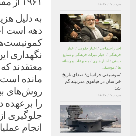
۱۹۶۱ از مقبره خارج و در بیرون از مقبره دفن شد.
مرداد 15, 1405
به دلیل هزی
دهه است اخ
کمونیست‌ه
اخبار اجتماعی
/
اخبار حقوقی
/
اخبار
نگهداری ای
فرهنگی
/
اخبار میراث فرهنگی و صنایع
دستی
/
اخبار هنری
/
مطبوعات و رسانه
ها
/
موسیقی
/موسیقی خراسان/ صدای تاریخ
مانده است.
خراسان در هیاهوی مدرنیته گم
شد
روش‌های بی
مرداد 15, 1405
را برعهده دا
جلوگیری از 
انجام عملیا