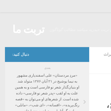
Skip to content
تربت ما
 تربت حیدریه میباشد مطالب گوناگون
یراث
دنبال کنید:
بعدی
«مردِ مردستان» علی اسفندیاری مشهور
به نیما یوشیج در ۲۱ آبان ۱۲۷۶ متولد شد.
او بنیان‌گذار شعر نو فارسی است و به همین
علت به او لقب «پدر شعر نو فارسی» داده
شده است. از شعرهای او می‌توان به «قصه
،
رنگ‌پریده»، «افسانه»، «ای شب»، «مانلی»
و از دیگر آثار او می‌توان به «دنیا خانه من