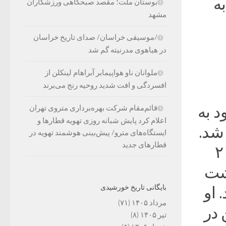
ه
بوستان ملت؛ مقصد صبحگاهی ورزشکاران
مشهد
/موسیقی خراسان/ صدای تاریخ خراسان
در هیاهوی مدرنیته گم شد
ملوانان ناو هواپیمابر آبراهام لینکلن از
افسردگی و افت شدید روحیه رنج می‌برند
د به
قائم‌مقام شرکت بهره‌برداری متروی تهران
اعلام کرد پایش شبانه روزی تهویه قطارها و
 شد.
ایستگاه‌های مترو/ پیش‌بینی هوشمند تهویه در
قطارهای جدید
هبر انقلاب بلشویکی روسیه در ۲۱
داشت
بایگانی تاریخ خورشیدی
 او
مرداد ۱۴۰۵
(۷۱)
 در
تیر ۱۴۰۵
(۸)