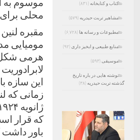
موسوم به آر
کتاب و کتابخانه
(۸۳۱)
محلی برای 
مشاهیر تربت حیدریه
(۵۷۹)
مقبره لنین
مطبوعات و رسانه ها
(۶,۷۲۸)
مومیایی مدر
منابع طبیعی و ابخیز داری
(۹۲)
هرمی شکل 
موسیقی
(۵۹۳)
لابرادوریت 
نوشته هایی در باره تاریخ
این سازه با
گذشته تربت حیدریه
(۳۸)
که قرار است
باور داشت ک