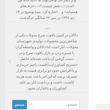
است»، «شعر چیست؟»، «حرف‌های
همسایه» و … اشاره کرد. نیما یوشیج در ۱۳
دی ۱۳۳۸ در سن ۶۲ سالگی درگذشت.
قبلی
دلالان در کمین یاقوت سرخ مه‌ولات:یکی از
شاخص‌ترین محصولات تولیدی شهرستان
مه‌ولات، انار است اما دلالان و واسطه‌گران
با چمبره زدن بر بازار یاقوت سرخ و در
دست گرفتن آن باعث شده‌اند حاصل
دسترنج کشاورزان با قیمت ناچیز خریداری
و با افزایش حدود دو برابری قیمت به بازار
مصرف برسد که این امر باعث شده هزینه
کاشت، داشت و برداشت انار نیز عاید
کشاورزان و باغداران نشود.
جستجو
برای: