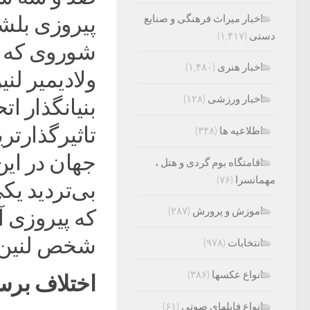
پیروزی بلشو
اخبار میراث فرهنگی و صنایع
دستی
(۱,۴۱۷)
شوروی که بع
اخبار هنری
(۱,۴۸۰)
اخبار ورزشی
(۱۲۸)
بنیانگذار ا
تاثیرگذارت
اطلاعیه ها
(۳۴۸)
جهان در ای
اقامتگاه بوم گردی و هتل ،
مهمانسرا
(۷۶)
بی‌تردید یک
اموزش و پرورش
(۲۸۷)
که پیروزی 
شخص لنین ب
انتخابات
(۹۷۸)
انواع عکسها
(۳۸۶)
اختلاف برس
انواع فایلهای صوتی
(۶۱)