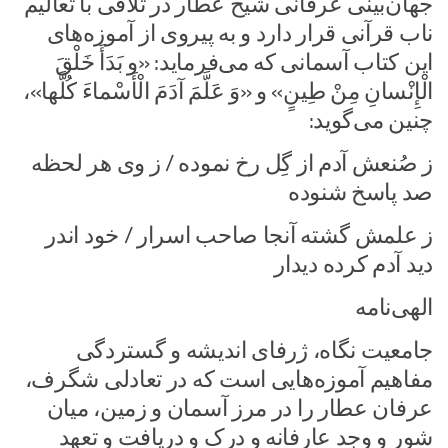
جهان‌بینی عرفانی شیخ عطار در تلاقی با تعالیم
ناب قرآنی قرار دارد و به پیروی از آموزه‌های
این کتاب آسمانی که می‌فرماید: «و بَدَأَ خَلْقَ
الْإِنْسانِ مِنْ طِینٍ» و «وَ عَلَّمَ آدَمَ الْأَسْماءَ کُلَّها»،
چنین می‏‌گوید:
ز صُنعش آدم از گِل رخ نموده / ز وی هر لحظه
صد پاسخ شنوده
ز علمش گشته آنجا صاحب اسرار / خود اندر
دید آدم کرده دیدار
الهی‌نامه
جامعیت نگاه، ژرفای اندیشه و گستردگی
مفاهیم آموزه‌هایی است که در تعادلی شگرف،
عرفان عطار را در مرز آسمان و زمین، میان
شور و وجد عارفانه و درک و دریافت و تعهد