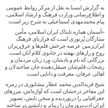
به گزارش ایسنا به نقل از مرکز روابط عمومی
و اطلاع‌رسانی وزارت فرهنگ و ارشاد اسلامی،
پیام محمدمهدی اسماعیلی به شرح زیر است:
«آسمان هماره تابناک ایران اسلامی، مأمن
ستارگان پُرنوری است که فرازنای فرهنگ
ایران‌زمین عرصه چرخش قلم‌ها و عرق­‌ریزان
روح و رازهای نهفته در جادوی کلام آنان است.
بزرگانی که نام و یادشان، وِرد زبان مردمان و
رشحات قلم‌شان صیقل­‌دهنده جان صاحبدلان و
اهالی عرفان، معرفت و دانایی است.
شیخ فریدالدین محمد عطار نیشابوری در زمره
این مفاخر درخشان است که آوازه­‌اش، مرزهای
جغرافیایی را درنوردیده و سخن نابش، تصویر
ایران ادب­‌پرورمان را زیباتر و دل­نشین­‌تر ساخته