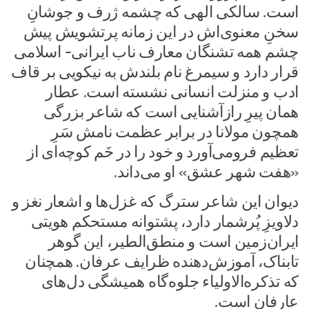
است. سالکی الهی که چشمه ژرف و جوشانِ
سخنِ معنوی‌اش در این زمانه پرتشویش پیش
چشم همه تشنگان معارف ناب ایرانی- اسلامی
قرار دارد و سیمرغ نام بلندش به نیکویی بر قاف
ادب و منزلت انسانی نشسته است. عطار
همان پیرِ رازآشنایی است که شاعر بزرگی
همچون مولانا در برابر عظمت نامش سَرِ
تعظیم فرومی‌آورد و خود را در خَم کوچه‌ای از
«هفت شهر عشق» او می‌داند.
دیوان این شاعر سترگ که غزل‌ها و اشعار نغز و
دلاویزِ پُرشمار دارد، پشتوانه مستحکم هویتی
ایران‌زمین است و منطق­‌الطیر، این گوهر
تابناک، آموزش‌دهنده ظرایف عرفان. همچنان
که تذکره‌الاولیاء جلوه­‌گاه همیشگی دل‌های
عارفان است.