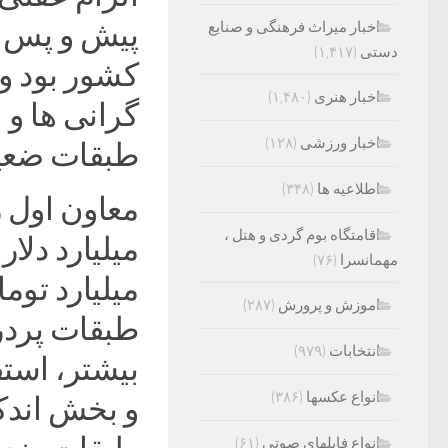
پیش و پس از
اخبار میراث فرهنگی و صنایع
دستی
(۱,۴۱۷)
کشور بود و 
اخبار هنری
(۱,۴۸۰)
گرانی ها و 
اخبار ورزشی
(۱۲۸)
طبقات ضعیف
اطلاعیه ها
(۳۴۸)
اقامتگاه بوم گردی و هتل ،
مهمانسرا
(۷۶)
میلیارد توم
اموزش و پرورش
(۲۸۷)
طبقات پردر
انتخابات
(۹۷۹)
بیشتر، استفا
انواع عکسها
(۳۸۶)
و بخش اندکی
انواع فایلهای صوتی
(۶۱)