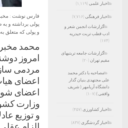
اخبار علمی
(۱,۱۱۹)
فارس نوشت : مخبر گ
اخبار فرهنگی
(۷,۷۱۶)
پولی برداشته و به 
گزارشات انجمن شعر و
و پولی که متعلق ب
ادب قطب تربت حیدریه
(۱۷۴)
محمد مخبر 
گزارشات جامعه تربتیهای
مقیم تهران
(۲۰)
مردمی سازی 
مصاحبه با دکتر محمد
اعضای هیات
علی مجتهدی بنیان گذار
دانشگاه آریامهر ( شریف
اعضای شورا
واقفی )
(۱۰۷)
وزارت کشور
اخبار کشاورزی
(۴۵۷)
و توزیع عادل
اخبار گردشگری
(۸۳۷)
الزام عقلی