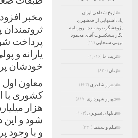
طبقات ضعی
تاریخ شفاهی ایران
مخبر افزود:
یادداشتهایی از همشهری
ثروتمندان 
پژوهشگر، نویسنده ، روز نامه
نگار پیشکسوت آقای محمود
پرداخت شود
تربتی سنجابی
(۱۲)
یارانه و پو
تربت ما
(۱,۰۱۶)
خودشان پر
زنان
(۸۲۰)
معاون اول ر
شعر و شاعری
(۶۲۳)
شهر و شهرداری
(۸۱۷)
هزار میلیار
فایلهای تصویری
(۱۰۴)
شود و این 
فیلم و سینما
(۳۳۰)
و با وجود پ