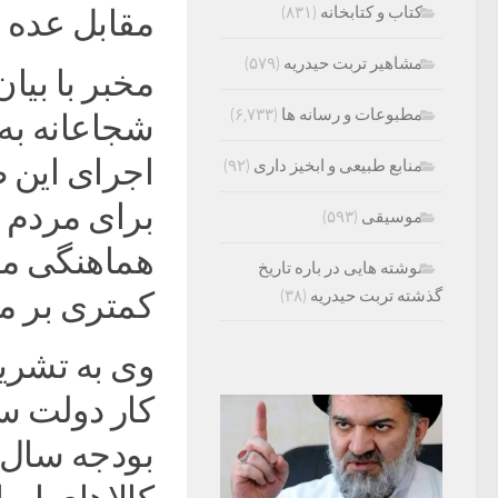
کتاب و کتابخانه
(۸۳۱)
مقابل عده ا
مشاهیر تربت حیدریه
(۵۷۹)
مخبر با بیا
مطبوعات و رسانه ها
(۶,۷۳۳)
شجاعانه به م
اجرای این ط
منابع طبیعی و ابخیز داری
(۹۲)
برای مردم ا
موسیقی
(۵۹۳)
هماهنگی ما
نوشته هایی در باره تاریخ
گذشته تربت حیدریه
(۳۸)
کمتری بر م
وی به تشری
کار دولت س