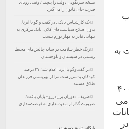
نسخه سرنگونی دولت را پیچید / وقتی رویای
قدرت جای قانون را می‌گیرد
ب
یک کارشناس بانکی در گفت و گو با ایرنا:
بدون اصلاح سیاست‌های کلان، بانک مرکزی به
تنهایی قادر به مهار تورم نیست
ت به
زنگ خطر سلامت در سایه چالش‌های محیط
زیستی در سیستان و بلوچستان
در گفت‌وگو با ایرنا اعلام شد؛ ۲۷ درصد
کودکان بدسرپرست مراکز بهزیستی فرزندان
طلاق هستند
 امکانات فراوان است و سالانه حدود ۴۰۰
ظریف: «دوران بزن‌دررو» پایان یافت/
 می
ضرورت گذار از تهدیدمداری به فرصت‌مداری
انات
در
بایگانی تاریخ خورشیدی