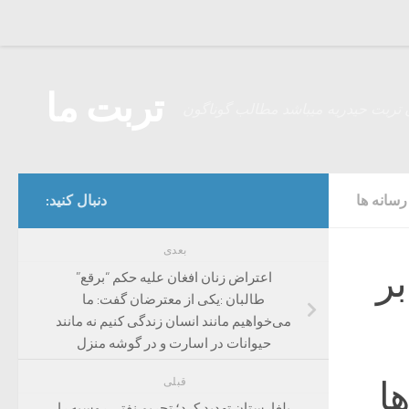
Skip to content
تربت ما
 تربت حیدریه میباشد مطالب گوناگون
سانه ها
دنبال کنید:
بعدی
بر
اعتراض زنان افغان علیه حکم “برقع”
طالبان :یکی از معترضان گفت: ما
می‌خواهیم مانند انسان زندگی کنیم نه مانند
حیوانات در اسارت و در گوشه منزل
ا
قبلی
بلغارستان تهدید کرد؛ تحریم نفتی روسیه را